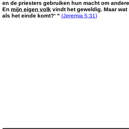
en de priesters gebruiken hun macht om andere
En
mijn eigen volk
vindt het geweldig.
Maar wat 
als het einde komt?’
”
(Jeremia 5:31)