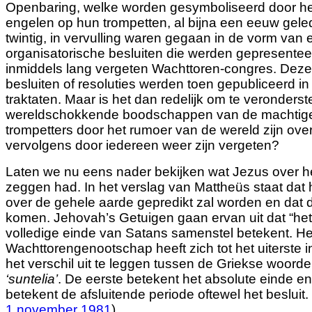
Openbaring, welke worden gesymboliseerd door he
engelen op hun trompetten, al bijna een eeuw geled
twintig, in vervulling waren gegaan in de vorm van
organisatorische besluiten die werden gepresentee
inmiddels lang vergeten Wachttoren-congres. Deze
besluiten of resoluties werden toen gepubliceerd i
traktaten. Maar is het dan redelijk om te veronderst
wereldschokkende boodschappen van de machtige
trompetters door het rumoer van de wereld zijn ov
vervolgens door iedereen weer zijn vergeten?
Laten we nu eens nader bekijken wat Jezus over h
zeggen had. In het verslag van Mattheüs staat dat
over de gehele aarde gepredikt zal worden en dat d
komen. Jehovah’s Getuigen gaan ervan uit dat “het
volledige einde van Satans samenstel betekent. He
Wachttorengenootschap heeft zich tot het uiterst
het verschil uit te leggen tussen de Griekse woord
‘suntelia’
. De eerste betekent het absolute einde en
betekent de afsluitende periode oftewel het besluit. 
1 november 1981
)