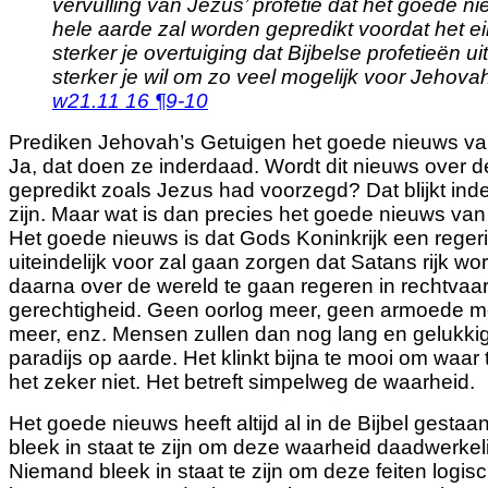
vervulling van Jezus’ profetie dat het goede n
hele aarde zal worden gepredikt voordat het e
sterker je overtuiging dat Bijbelse profetieën 
sterker je wil om zo veel mogelijk voor Jehova
w21.11 16 ¶9-10
Prediken Jehovah’s Getuigen het goede nieuws van
Ja, dat doen ze inderdaad. Wordt dit nieuws over d
gepredikt zoals Jezus had voorzegd? Dat blijkt ind
zijn. Maar wat is dan precies het goede nieuws van
Het goede nieuws is dat Gods Koninkrijk een regerin
uiteindelijk voor zal gaan zorgen dat Satans rijk wo
daarna over de wereld te gaan regeren in rechtvaa
gerechtigheid. Geen oorlog meer, geen armoede m
meer, enz. Mensen zullen dan nog lang en gelukkig
paradijs op aarde. Het klinkt bijna te mooi om waar t
het zeker niet. Het betreft simpelweg de waarheid.
Het goede nieuws heeft altijd al in de Bijbel gesta
bleek in staat te zijn om deze waarheid daadwerkeli
Niemand bleek in staat te zijn om deze feiten logisch