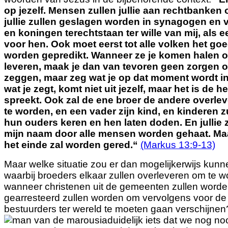
op jezelf. Mensen zullen jullie aan rechtbanken 
jullie zullen geslagen worden in synagogen en 
en koningen terechtstaan ter wille van mij, als 
voor hen. Ook moet eerst tot alle volken het go
worden gepredikt. Wanneer ze je komen halen o
leveren, maak je dan van tevoren geen zorgen o
zeggen, maar zeg wat je op dat moment wordt 
wat je zegt, komt niet uit jezelf, maar het is
de he
spreekt. Ook zal de ene broer de andere overl
te worden, en een vader zijn kind, en kinderen z
hun ouders keren en hen laten doden. En jullie
mijn naam door alle mensen worden gehaat. Maar
het einde zal worden gered.
“
(Markus 13:9-13)
Maar welke situatie zou er dan mogelijkerwijs kun
waarbij broeders elkaar zullen overleveren om te 
wanneer christenen uit de gemeenten zullen word
gearresteerd zullen worden om vervolgens voor de
bestuurders ter wereld te moeten gaan verschijnen?
duidelijk iets dat we nog n