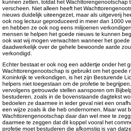
kunnen zetten, totdat het
Wachttorengenootschap t
verscheen. Niet alleen heeft het Wachttorengenoot
nieuws duidelijk uiteengezet, maar als uitgeverij he
ook nog lectuur geproduceerd in meer dan 1000 ver
en hebben ze ook nog eens miljoenen verkondiger
mensen te helpen het goede nieuws te kunnen begr
ook wat wij mogen verwachten wanneer het goede
daadwerkelijk over de gehele bewoonde aarde zo
verkondigd.
Echter bestaat er ook nog een addertje onder het g
Wachttorengenootschap is gebruikt om het goede 
Koninkrijk te
verkondigen, is het zijn Besturende Li
helpers niet toegestaan ​om ​de profetie te begrijp
vervolgens getrouwde stellen aansporen om Bijbelp
bestuderen, zoals in de bovenstaande dagtekst wo
bedoelen ze daarmee in ieder geval niet een onafha
een wijze zoals ik die heb ondernomen. Maar wat b
Wachttorengenootschap daar dan wel mee te zeg
daarmee te zeggen dat dit koppel vooral het comm
profetie moet bestuderen die afkomstig is van datze