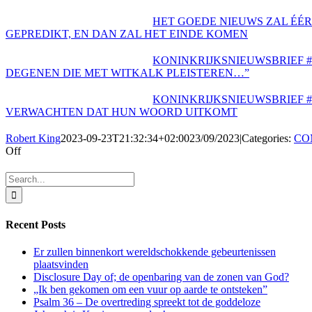
HET GOEDE NIEUWS ZAL ÉÉ
GEPREDIKT, EN DAN ZAL HET EINDE KOMEN
KONINKRIJKSNIEUWSBRIEF #2
DEGENEN DIE MET WITKALK PLEISTEREN…”
KONINKRIJKSNIEUWSBRIEF #2
VERWACHTEN DAT HUN WOORD UITKOMT
Robert King
2023-09-23T21:32:34+02:00
23/09/2023
|
Categories:
CO
on
Off
DAGTEKST
23
Search
SEPTEMBER
for:
2023
–
Recent Posts
WAT
GAAN
JULLIE
Er zullen binnenkort wereldschokkende gebeurtenissen
DOEN
plaatsvinden
ALS
Disclosure Day of; de openbaring van de zonen van God?
HET
„Ik ben gekomen om een vuur op aarde te ontsteken”
EINDE
Psalm 36 – De overtreding spreekt tot de goddeloze