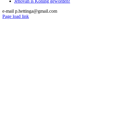
KOMT?
Jehovah is Koning geworden!
e-mail p.hettinga@gmail.com
X
YouTube
Blogger
Facebook
Instagram
SoundCloud
Email
Page load link
Go
to
Top