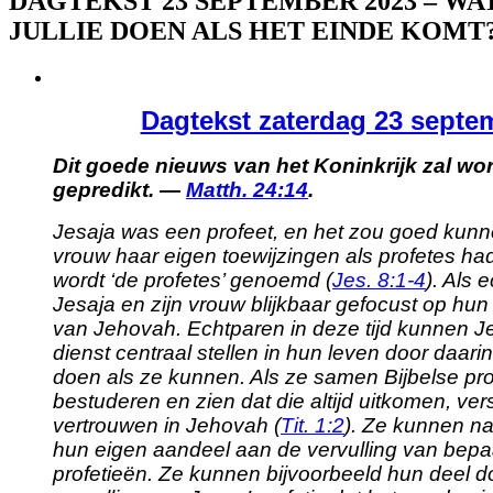
DAGTEKST 23 SEPTEMBER 2023 – WA
JULLIE DOEN ALS HET EINDE KOMT
View
Larger
Dagtekst zaterdag 23 septe
Image
Dit goede nieuws van het Koninkrijk zal wo
gepredikt. —
Matth. 24:14
.
Jesaja was een profeet, en het zou goed kunne
vrouw haar eigen toewijzingen als profetes ha
wordt ‘de profetes’ genoemd (
Jes. 8:1-4
). Als 
Jesaja en zijn vrouw blijkbaar gefocust op hu
van Jehovah. Echtparen in deze tijd kunnen J
dienst centraal stellen in hun leven door daarin
doen als ze kunnen. Als ze samen Bijbelse pro
bestuderen en zien dat die altijd uitkomen, ve
vertrouwen in Jehovah (
Tit. 1:2
). Ze kunnen n
hun eigen aandeel aan de vervulling van bepa
profetieën. Ze kunnen bijvoorbeeld hun deel d