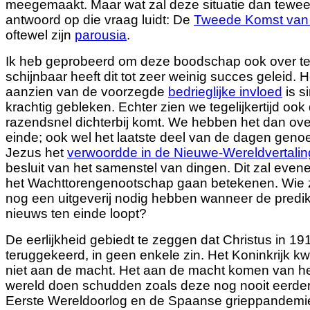
meegemaakt. Maar wat zal deze situatie dan tewe
antwoord op die vraag luidt: De
Tweede Komst van 
oftewel zijn
parousia
.
Ik heb geprobeerd om deze boodschap ook over t
schijnbaar heeft dit tot zeer weinig succes geleid.
aanzien van de voorzegde
bedrieglijke invloed
is s
krachtig gebleken. Echter zien we tegelijkertijd ook
razendsnel dichterbij komt. We hebben het dan over
einde; ook wel het laatste deel van de dagen genoe
Jezus het
verwoordde in de Nieuwe-Wereldvertalin
besluit van het samenstel van dingen. Dit zal even
het Wachttorengenootschap gaan betekenen. Wie za
nog een uitgeverij nodig hebben wanneer de predi
nieuws ten einde loopt?
De eerlijkheid gebiedt te zeggen dat Christus in 191
teruggekeerd, in geen enkele zin. Het Koninkrijk 
niet aan de macht. Het aan de macht komen van het
wereld doen schudden zoals deze nog
nooit eerde
Eerste Wereldoorlog en de Spaanse grieppandemi