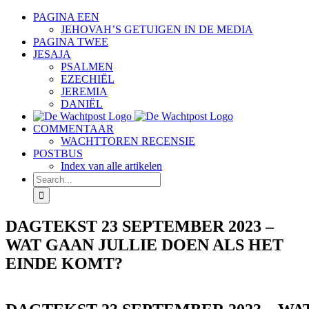
Skip
PAGINA EEN
to
JEHOVAH’S GETUIGEN IN DE MEDIA
content
PAGINA TWEE
JESAJA
PSALMEN
EZECHIËL
JEREMIA
DANIËL
COMMENTAAR
WACHTTOREN RECENSIE
POSTBUS
Index van alle artikelen
Search
for:
DAGTEKST 23 SEPTEMBER 2023 –
WAT GAAN JULLIE DOEN ALS HET
EINDE KOMT?