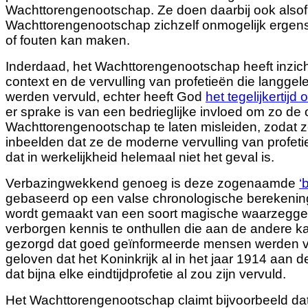
Wachttorengenootschap. Ze doen daarbij ook alsof
Wachttorengenootschap zichzelf onmogelijk ergens
of fouten kan maken.
Inderdaad, het Wachttorengenootschap heeft inzicht
context en de vervulling van profetieën die langge
werden vervuld, echter heeft God
het tegelijkertijd
er sprake is van een
bedrieglijke invloed ​​om zo de
Wachttorengenootschap te laten misleiden, zodat z
inbeelden dat ze de moderne vervulling van profetie 
dat in werkelijkheid helemaal niet het geval is.
Verbazingwekkend genoeg is deze zogenaamde
‘
gebaseerd op een valse chronologische berekening
wordt gemaakt van een soort magische waarzeggeri
verborgen kennis te onthullen die aan de andere ka
gezorgd dat goed geïnformeerde mensen werden ve
geloven dat het Koninkrijk al in het jaar 1914 aan
dat bijna elke eindtijdprofetie al zou zijn vervuld.
Het Wachttorengenootschap claimt bijvoorbeeld dat