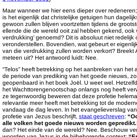
Maar wanneer we hier eens dieper over redeneren; 
is het eigenlijk dat christelijke getuigen hun dageli
gewoon zullen blijven voortzetten tijdens de groots
ellende die de wereld ooit zal hebben gekend, ook 
verdrukking’ genoemd? Dit is absoluut niet redelijk
veronderstellen. Bovendien, wat gebeurt er eigenli
van die verdrukking zullen worden verkort? Breek
meteen uit? Het antwoord luidt: Nee.
“Telos” heeft betrekking op het aanbreken van het 
de periode van prediking van het goede nieuws, zo
geopenbaard in het boek Joël.
U weet wel. Hetzelf
het Wachttorengenootschap onlangs nog heeft ver
ze tegenwoordig beweren dat deze profetie helema
relevantie meer heeft met betrekking tot de moderne
vandaag de dag leven. In het evangelieverslag van
profetie van Jezus beschrijft,
staat geschreven
:
“
O
alle volken het goede nieuws worden gepredikt.
dan? Het einde van de wereld? Nee. Beschouw ve
woorden van Jezus in de bijbehorende context:
“
En