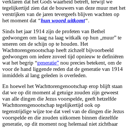
verklaren dat het Gods waarheid betreft, terwijl we
tegelijkertijd zien dat de bouwers van deze muur met het
verstrijken van de jaren tevergeefs blijven wachten op
het moment dat
“
hun woord uitkomt
“
.
Sinds het jaar 1914 zijn de profeten van Bethel
gedwongen om laag na laag witkalk op hun „muur” te
smeren om de schijn op te houden. Het
Wachttorengenootschap heeft zichzelf bijvoorbeeld
gedwongen om iedere zoveel tijd opnieuw te definiëren
wat het begrip “
generatie”
nou precies betekent, om de
voor de hand liggende reden dat de generatie van 1914
inmiddels al lang geleden is overleden.
En hoewel het Wachttorengenootschap erop blijft staan
dat we op dit moment al getuige zouden zijn geweest
van alle dingen die Jezus voorspelde, geeft hetzelfde
Wachttorengenootschap tegelijkertijd ook op
tegenstrijdige wijze toe dat veel van de dingen die Jezus
voorspelde en die
zouden uitkomen binnen diezelfde
generatie, op dit moment nog helemaal niet zichtbaar