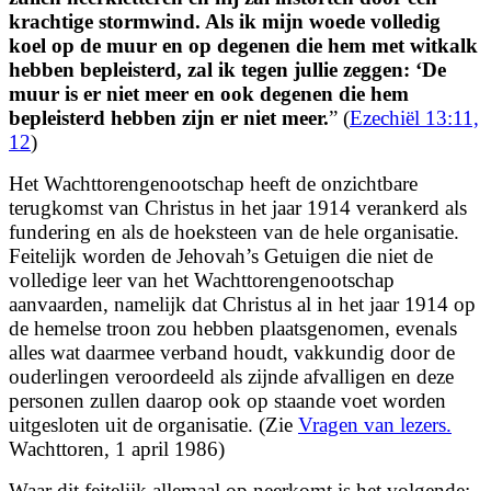
krachtige stormwind. Als ik mijn woede volledig
koel op de muur en op degenen die hem met witkalk
hebben bepleisterd, zal ik tegen jullie zeggen: ‘De
muur is er niet meer en ook degenen die hem
bepleisterd hebben zijn er niet meer.
” (
Ezechiël 13:11,
12
)
Het Wachttorengenootschap heeft de onzichtbare
terugkomst van Christus in het jaar 1914 verankerd als
fundering en als de hoeksteen van de hele organisatie.
Feitelijk worden de Jehovah’s Getuigen die niet de
volledige leer van het Wachttorengenootschap
aanvaarden, namelijk dat Christus al in het jaar 1914 op
de hemelse troon zou hebben plaatsgenomen, evenals
alles wat daarmee verband houdt, vakkundig door de
ouderlingen veroordeeld als zijnde afvalligen en deze
personen zullen daarop ook op staande voet worden
uitgesloten uit de organisatie. (Zie
Vragen van lezers.
Wachttoren, 1 april 1986)
Waar dit feitelijk allemaal op neerkomt is het volgende: