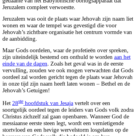
gedaante van het Babylonische oorlogsapparaat dat
Jeruzalem compleet verwoestte.
Jeruzalem was ooit de plaats waar Jehovah zijn naam liet
wonen en waar de tempel was gevestigd die voor
Jehovah’s zichtbare organisatie het centrum vormde van
de aanbidding.
Maar Gods oordelen, waar de profetieën over spreken,
zijn uiteindelijk bestemd om onthuld te worden
aan het
einde van de dagen
. Zoals het geval was in de eerste
vervulling, zouden we ook mogen verwachten dat Gods
oordeel zal worden gericht tegen de plaats waar Jehovah
in onze tijd zijn naam heeft laten wonen – Bethel en de
Jehovah’s Getuigen!
ste
Het
28
hoofdstuk van Jesaja
vertelt over een
soortgelijk oordeel tegen de leiders van Gods volk zodra
Christus zichzelf zal gaan openbaren. Wanneer God de
messiaanse eerste steen legt, wordt een vernietigende
stortvloed en een hevige wervelstorm losgelaten op de