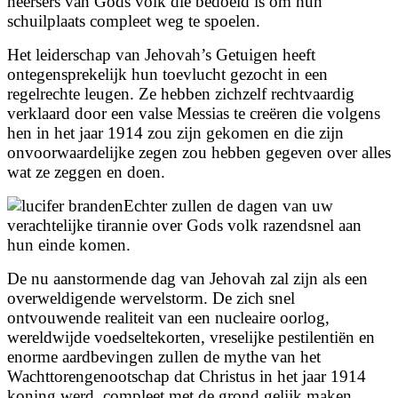
heersers van Gods volk die bedoeld is om hun
schuilplaats compleet weg te spoelen.
Het leiderschap van Jehovah’s Getuigen heeft
ontegensprekelijk hun toevlucht gezocht in een
regelrechte leugen. Ze hebben zichzelf rechtvaardig
verklaard door een valse Messias te creëren die volgens
hen in het jaar 1914 zou zijn gekomen en die zijn
onvoorwaardelijke zegen zou hebben gegeven over alles
wat ze zeggen en doen.
Echter zullen de dagen van uw
verachtelijke tirannie over Gods volk razendsnel aan
hun einde komen.
De nu aanstormende dag van Jehovah zal zijn als een
overweldigende wervelstorm. De zich snel
ontvouwende realiteit van een nucleaire oorlog,
wereldwijde voedseltekorten, vreselijke pestilentiën en
enorme aardbevingen zullen de mythe van het
Wachttorengenootschap dat Christus in het jaar 1914
koning werd, compleet met de grond gelijk maken.