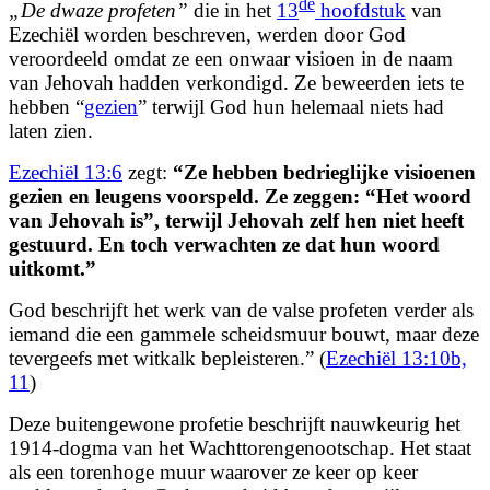
de
„De dwaze profeten”
die in het
13
hoofdstuk
van
Ezechiël worden beschreven, werden door God
veroordeeld omdat ze een onwaar visioen in de naam
van Jehovah hadden verkondigd. Ze beweerden iets te
hebben “
gezien
” terwijl God hun helemaal niets had
laten zien.
Ezechiël 13:6
zegt:
“Ze hebben bedrieglijke visioenen
gezien en leugens voorspeld. Ze zeggen: “Het woord
van Jehovah is”, terwijl Jehovah zelf hen niet heeft
gestuurd. En toch verwachten ze dat hun woord
uitkomt.”
God beschrijft het werk van de valse profeten verder als
iemand die een gammele scheidsmuur bouwt, maar deze
tevergeefs met witkalk bepleisteren.” (
Ezechiël 13:10b,
11
)
Deze buitengewone profetie beschrijft nauwkeurig het
1914-dogma van het Wachttorengenootschap. Het staat
als een torenhoge muur waarover ze keer op keer