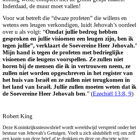
Inderdaad, de muur moet vallen!
Voor wat betreft die “dwaze profeten” die willens en
wetens een leugen verkondigen, luidt Jehovah’s
oordeel
over u als volgt: “
Omdat jullie bedrog hebben
gesproken en jullie visioenen een leugen zijn, ben ik
tegen jullie”, verklaart de Soevereine Heer Jehovah.’
Mijn hand is tegen de profeten met bedrieglijke
visioenen die leugens voorspellen. Ze zullen niet
horen bij de mensen die ik in vertrouwen neem, ze
zullen niet worden opgeschreven in het register van
het huis van Israël en ze zullen niet terugkomen in
het land van Israël. Jullie zullen moeten weten dat ik
de Soevereine Heer Jehovah ben
.” (
Ezechiël 13:8, 9
)
Robert King
Deze Koninkrijksnieuwsbrief wordt wereldwijd verspreid onder het
bestuur van Jehovah’s Getuigen. Voelt u zich alstublieft vrij om zelf
een kopie van deze brief af te drukken en deze op discrete wijze