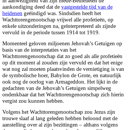
in aanwezigheid van zijn mede-Bethelieten de
aankondiging deed dat de
vastgestelde tijd van de
heidenen
geëindigd was. Sindsdien heeft het
Wachttorengenootschap vrijwel alle profetieën, op
enkele uitzonderingen na, geïnterpreteerd als zijnde
vervuld in de periode tussen 1914 tot 1919.
Momenteel geloven miljoenen Jehovah’s Getuigen op
basis van de interpretaties van het
Wachttorengenootschap dat zo goed als alle profetieën
op dit moment al zouden zijn vervuld en dat het enige
wat nog zal moeten plaatsvinden de vernietiging is van
de symbolische hoer, Babylon de Grote, en natuurlijk
ook nog de oorlog van Armageddon. Het lijkt in de
gedachten van de Jehovah’s Getuigen simpelweg
ondenkbaar dat het Wachttorengenootschap zich hierin
vergist zou kunnen hebben.
Volgens het Wachttorengenootschap zou Jezus zijn
trouwe slaaf al lang geleden hebben beloond met de
aanstelling over al zijn bezittingen – althans volgens