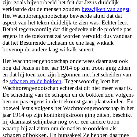
zijn; zoals bijvoorbeeld het feit dat Jezus duidelijk
verklaarde dat de mensen zouden
bezwijken van angst
.
Het Wachttorengenootschap beweerde altijd dat dat
aspect van het teken duidelijk te zien was. Echter leert
Bethel tegenwoordig dat dit gedeelte uit de profetie pas
ergens in de toekomst zal worden vervuld; dus vandaar
dat het Besturende Lichaam de ene laag witkalk
bovenop de andere laag witkalk smeert.
Het Wachttorengenootschap onderwees daarnaast ook
nog dat Jezus in het jaar 1914 op zijn troon ging zitten
en dat hij toen zou zijn begonnen met het scheiden van
de
schapen en de bokken
. Tegenwoordig leert het
Wachttorengenootschap echter dat dit niet meer waar is.
De scheiding van de schapen en de bokken zou volgens
hen nu pas ergens in de toekomst gaan plaatsvinden. En
hoewel Jezus volgens het Wachttorengenootschap in het
jaar 1914 op zijn koninkrijkstroon ging zitten, beschikt
hij daarnaast schijnbaar nog over een andere troon
waarop hij zal zitten om de natiën te oordelen als
schapen of bokken. En hupsakee! Ze hebben daarmee