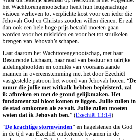
het Wachttorengenootschap heeft hun leugenachtige
visioen verheven tot verplichte kost voor een ieder die
Jehovah God en Christus zouden willen dienen. Er zal
dan ook een hele hoge prijs betaald moeten gaan
worden voor het misleiden en voor het tot struikelen
brengen van Jehovah’s schapen.
Laat daarom het Wachttorengenootschap, met haar
Besturende Lichaam, haar raad van bestuur en talrijke
afdelingshoofden en comités van vooraanstaande
mannen in overeenstemming met het door Ezechiël
vastgestelde patroon het woord van Jehovah horen: “
De
muur die jullie met witkalk hebben bepleisterd, zal
ik afbreken en met de grond gelijkmaken. Het
fundament zal bloot komen te liggen. Jullie zullen in
de stad omkomen als ze valt. Jullie zullen moeten
weten dat ik Jehovah ben.
” (
Ezechiël 13:14
)
“
De krachtige stormwinden
” en hagelstenen die God
in de tijd van Ezechiël ontketende kwamen in de