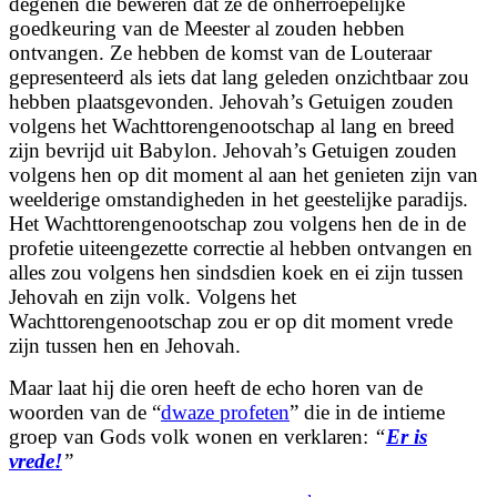
degenen die beweren dat ze de onherroepelijke
goedkeuring van de Meester al zouden hebben
ontvangen. Ze hebben de komst van de Louteraar
gepresenteerd als iets dat lang geleden onzichtbaar zou
hebben plaatsgevonden. Jehovah’s Getuigen zouden
volgens het Wachttorengenootschap al lang en breed
zijn bevrijd uit Babylon. Jehovah’s Getuigen zouden
volgens hen op dit moment al aan het genieten zijn van
weelderige omstandigheden in het geestelijke paradijs.
Het Wachttorengenootschap zou volgens hen de in de
profetie uiteengezette correctie al hebben ontvangen en
alles zou volgens hen sindsdien koek en ei zijn tussen
Jehovah en zijn volk. Volgens het
Wachttorengenootschap zou er op dit moment vrede
zijn tussen hen en Jehovah.
Maar laat hij die oren heeft de echo horen van de
woorden van de “
dwaze profeten
” die in de intieme
groep van Gods volk wonen en verklaren:
“
Er is
vrede!
”