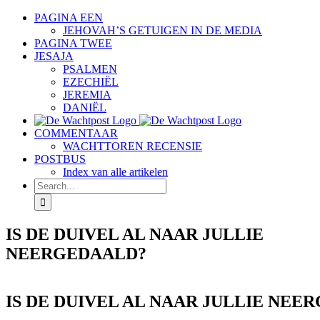
Skip
PAGINA EEN
to
JEHOVAH’S GETUIGEN IN DE MEDIA
content
PAGINA TWEE
JESAJA
PSALMEN
EZECHIËL
JEREMIA
DANIËL
COMMENTAAR
WACHTTOREN RECENSIE
POSTBUS
Index van alle artikelen
Search
for:
IS DE DUIVEL AL NAAR JULLIE
NEERGEDAALD?
IS DE DUIVEL AL NAAR JULLIE NEE