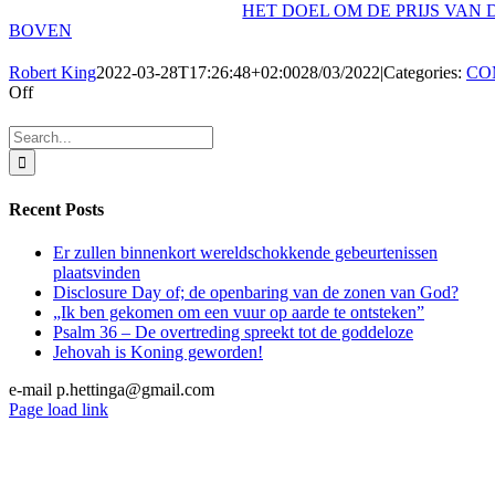
HET DOEL OM DE PRIJS VAN
BOVEN
Robert King
2022-03-28T17:26:48+02:00
28/03/2022
|
Categories:
CO
on
Off
IS
DE
Search
DUIVEL
for:
AL
NAAR
Recent Posts
JULLIE
NEERGEDAALD?
Er zullen binnenkort wereldschokkende gebeurtenissen
plaatsvinden
Disclosure Day of; de openbaring van de zonen van God?
„Ik ben gekomen om een vuur op aarde te ontsteken”
Psalm 36 – De overtreding spreekt tot de goddeloze
Jehovah is Koning geworden!
e-mail p.hettinga@gmail.com
X
YouTube
Blogger
Facebook
Instagram
SoundCloud
Email
Page load link
Go
to
Top