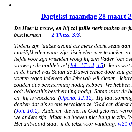
View
Larger
Dagtekst maandag 28 maart 2
Image
De Heer is trouw, en hij zal jullie sterk maken en ju
beschermen. —
2 Thess. 3:3
.
Tijdens zijn laatste avond als mens dacht Jezus aan
moeilijkheden waar zijn discipelen mee te maken zou
liefde voor zijn vrienden vroeg hij zijn Vader ‘om o
vanwege de goddeloze’ (
Joh. 17:14, 15
). Jezus wist
in de hemel was Satan de Duivel ermee door zou ga
voeren tegen iedereen die Jehovah wil dienen. Jeho
zouden dus bescherming nodig hebben. We hebben
ooit Jehovah’s bescherming nodig. Satan is uit de
en ‘hij is woedend’ (
Openb. 12:12
). Hij laat somm
denken dat als ze ons vervolgen ze ‘God een dienst
(
Joh. 16:2
). Anderen, die niet in God geloven, ver
we anders zijn. Maar we hoeven niet bang te zijn. 
Het antwoord staat in de tekst voor vandaag.
w21.0