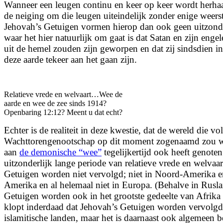
Wanneer een leugen continu en keer op keer wordt herh
de neiging om die leugen uiteindelijk zonder enige weerst
Jehovah’s Getuigen vormen hierop dan ook geen uitzond
waar het hier natuurlijk om gaat is dat Satan en zijn engel
uit de hemel zouden zijn geworpen en dat zij sindsdien i
deze aarde tekeer aan het gaan zijn.
Relatieve vrede en welvaart…Wee de
aarde en wee de zee sinds 1914?
Openbaring 12:12? Meent u dat echt?
Echter is de realiteit in deze kwestie, dat de wereld die vo
Wachttorengenootschap op dit moment zogenaamd zou 
aan
de demonische “wee”
tegelijkertijd ook heeft genote
uitzonderlijk lange periode van relatieve vrede en welvaar
Getuigen worden niet vervolgd; niet in Noord-Amerika en
Amerika en al helemaal niet in Europa. (Behalve in Rusl
Getuigen worden ook in het grootste gedeelte van Afrika
klopt inderdaad dat Jehovah’s Getuigen worden vervolg
islamitische landen, maar het is daarnaast ook algemeen 