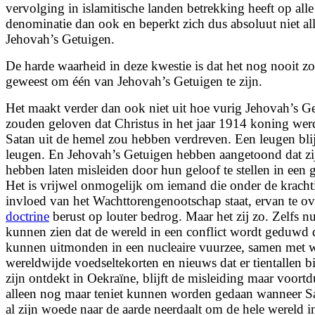
vervolging in islamitische landen betrekking heeft op all
denominatie dan ook en beperkt zich dus absoluut niet al
Jehovah’s Getuigen.
De harde waarheid in deze kwestie is dat het nog nooit z
geweest om één van Jehovah’s Getuigen te zijn.
Het maakt verder dan ook niet uit hoe vurig Jehovah’s Ge
zouden geloven dat Christus in het jaar 1914 koning wer
Satan uit de hemel zou hebben verdreven. Een leugen blij
leugen. En Jehovah’s Getuigen hebben aangetoond dat zij
hebben laten misleiden door hun geloof te stellen in een 
Het is vrijwel onmogelijk om iemand die onder de kracht
invloed van het Wachttorengenootschap staat, ervan te o
doctrine
berust op louter bedrog. Maar het zij zo. Zelfs 
kunnen zien dat de wereld in een conflict wordt geduwd 
kunnen uitmonden in een nucleaire vuurzee, samen
met 
wereldwijde voedseltekorten en nieuws dat er tientallen 
zijn ontdekt in Oekraïne, blijft de misleiding maar voort
alleen nog maar teniet kunnen worden gedaan wanneer Sa
al zijn woede naar de aarde neerdaalt om de hele wereld 