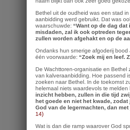
naam blijkt dan ook zeer goed gekozen
Bethel uit de oudheid was een stad in
aanbidding werd gebruikt. Dat was o
waarschuwde:
“
Want op de dag dat i
misdaden,
zal ik ook optreden tegen
zullen worden afgehakt en op de aa
Ondanks hun smerige afgoderij bood 
één voorwaarde:
“
Zoek mij en leef.
Z
De Wachttoren-organisatie en Bethel
van kalveraanbidding. Hoe passend i
zoeken naar Bethel. In de toekomst z
helemaal niets waardevols te melden 
inzicht hebben, zullen in die tijd zw
het goede en niet het kwade,
zodat j
God van de legermachten, dan met jul
14)
Wat is dan die ramp waarover God spre