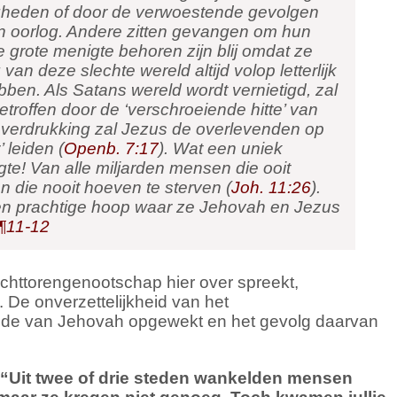
heden of door de verwoestende gevolgen
n oorlog. Andere zitten gevangen om hun
 grote menigte behoren zijn blij omdat ze
van deze slechte wereld altijd volop letterlijk
bben. Als Satans wereld wordt vernietigd, zal
troffen door de ‘verschroeiende hitte’ van
verdrukking zal Jezus de overlevenden op
 leiden (
Openb. 7:17
). Wat een uniek
gte! Van alle miljarden mensen die ooit
n die nooit hoeven te sterven (
Joh. 11:26
).
n prachtige hoop waar ze Jehovah en Jezus
¶11-12
chttorengenootschap hier over spreekt,
 De onverzettelijkheid van het
de van Jehovah opgewekt en het gevolg daarvan
“
Uit twee of drie steden wankelden mensen