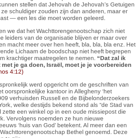
 kunnen stellen dat Jehovah de Jehovah’s Getuigen
 ze schuldiger zouden zijn dan anderen, maar er
ast — een les die moet worden geleerd.
ien we dat het Wachttorengenootschap zich niet
n de leiders van de organisatie blijven er maar over
 macht meer over hen heeft, bla, bla, bla enz. Het
turende Lichaam de boodschap niet heeft begrepen
m krachtiger maatregelen te nemen.
“
Dat zal ik
 met je ga doen, Israël, moet je je voorbereiden
os 4:12)
pronkelijk werd opgericht om de geschriften van
et oorspronkelijke kantoor in Allegheny ‘het
r 1909 verhuisden Russell en de Bijbelonderzoekers
York, welke destijds bekend stond als “de Stad van
 zette een winkel op in een oude missiepost die
k. Vervolgens noemden ze hun nieuwe
breeuws ‘huis van God’ betekent. Al meer dan een
et Wachttorengenootschap Bethel genoemd. Deze