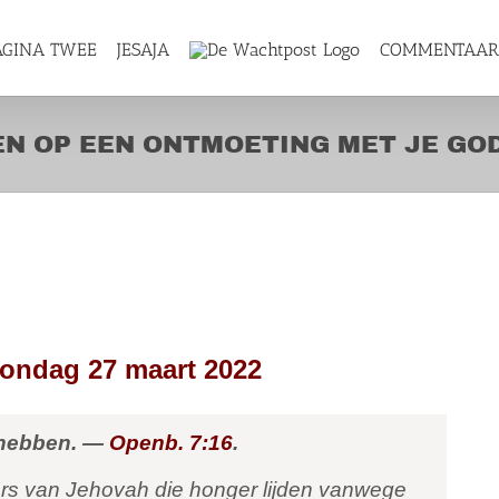
AGINA TWEE
JESAJA
COMMENTAA
EN OP EEN ONTMOETING MET JE GO
REIDEN OP EEN
E GOD
zondag 27 maart 2022
 hebben. —
Openb. 7:16
.
ers van Jehovah die honger lijden vanwege