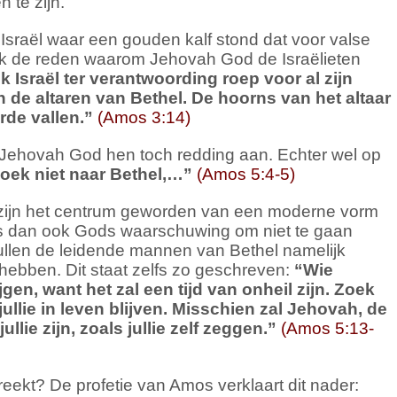
 te zijn.
 Israël waar een gouden kalf stond dat voor valse
ok de reden waarom Jehovah God de Israëlieten
k Israël ter verantwoording roep voor al zijn
 de altaren van Bethel.
De hoorns van het altaar
rde vallen.
”
(Amos 3:14)
Jehovah God hen toch redding aan. Echter wel op
oek niet naar Bethel,
…”
(Amos 5:4-5)
 zijn het centrum geworden van een moderne vorm
s dan ook Gods waarschuwing om niet te gaan
ullen de leidende mannen van Bethel namelijk
hebben. Dit staat zelfs zo geschreven:
“
Wie
ijgen,
want het zal een tijd van onheil zijn.
Zoek
ullie in leven blijven.
Misschien zal Jehovah, de
lie zijn, zoals jullie zelf zeggen.
”
(Amos 5:13-
ekt? De profetie van Amos verklaart dit nader: