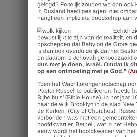
gelegd? Feitelijk zouden we dan ook
in Rusland heeft geslagen; niet omdat
hangt een impliciete boodschap aan v
Echter z
bewust lijkt te zijn van de realiteit, e
opscheppen dat Babylon de Grote geen
is dan ook overduidelijk dat het Bes
en daarom is Jehovah genoodzaakt o
dus met je doen, Israël.
Omdat ik dit
op een ontmoeting met je God.
”
(Am
Toen het Wachttorengenootschap oors
Pastor Russell te publiceren, heette h
Bijbelhuis’ (Bible House). In het jaa
naar de wijk Brooklyn in de stad New 
de Kerken” (City of Churches).
Russell
verbonden was met een gemeenteker
hoofdkwartier ‘Bethel’, wat in het He
eeuw wordt het hoofdkwartier van h