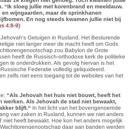
maar ze kregen niet genoeg.
Toch kwamen jullie
h.
“Ik sloeg jullie met korenbrand en meeldauw.
n en wijngaarden, maar de sprinkhanen
lijfbomen.
En nog steeds kwamen jullie niet bij
s 4:8-9)
 Jehovah’s Getuigen in Rusland. Het Besturende
religie niet langer meer de macht heeft om Gods
achttorengenootschap zou Babylon de Grote
ussen heeft de Russisch-orthodoxe kerk de politieke
en te onderdrukken. Als gevolg hiervan is het
ussische Federatie volledig geliquideerd.
 zelfs niet eens toegang tot de websites van het
de:
“
Als Jehovah het huis niet bouwt,
heeft het
n werken.
Als Jehovah de stad niet bewaakt,
kker blijft.
“
In het licht van het bovengenoemde
gang van zaken in Rusland, kunnen we niet anders
’ niet heeft bewaakt. Hoe kon het anders mogelijk
et Wachttorengenootschap daar aan banden werden