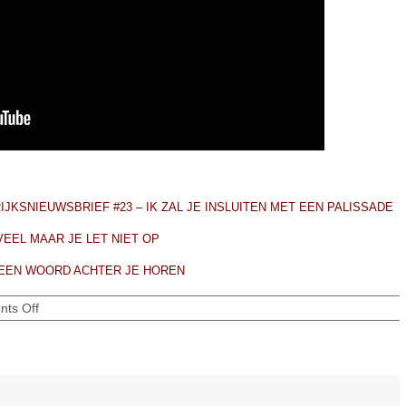
IJKSNIEUWSBRIEF #23 – IK ZAL JE INSLUITEN MET EEN PALISSADE
 VEEL MAAR JE LET NIET OP
 EEN WOORD ACHTER JE HOREN
on
ts Off
JE
MOET
JE
VOORBEREIDEN
OP
EEN