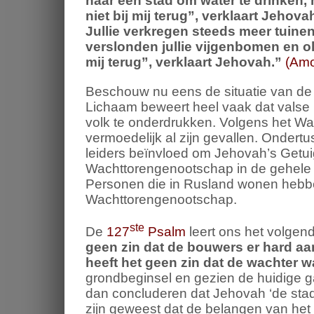
naar één stad om water te drinken,
niet bij mij terug”, verklaart Jehova
Jullie verkregen steeds meer tuine
verslonden jullie vijgenbomen en o
mij terug”, verklaart Jehovah.
”
(Amo
Beschouw nu eens de situatie van de
Lichaam beweert heel vaak dat valse 
volk te onderdrukken. Volgens het W
vermoedelijk al zijn gevallen. Ondert
leiders beïnvloed om Jehovah’s Getuig
Wachttorengenootschap in de gehele R
Personen die in Rusland wonen hebben
Wachttorengenootschap.
ste
De
127
Psalm
leert ons het volgen
geen zin dat de bouwers er hard aa
heeft het geen zin dat de wachter wa
grondbeginsel en gezien de huidige 
dan concluderen dat Jehovah ‘de stad
zijn geweest dat de belangen van h