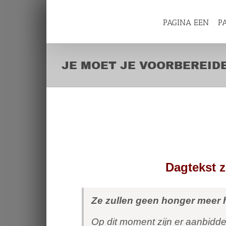
Skip
to
content
PAGINA EEN
P
JE MOET JE VOORBEREID
JE MOET JE VOORBE
ONTMOETING MET J
View
Larger
Image
Dagtekst 
Ze zullen geen honger meer
Op dit moment zijn er aanbidd