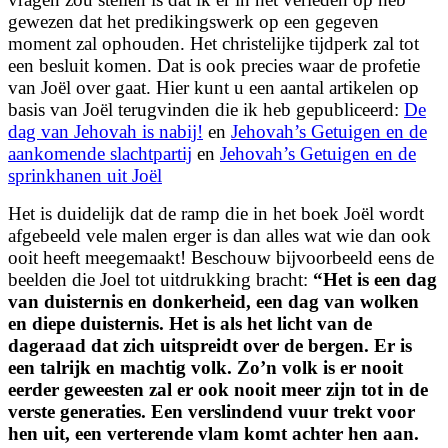
gewezen dat het predikingswerk op een gegeven
moment zal ophouden. Het christelijke tijdperk zal tot
een besluit komen. Dat is ook precies waar de profetie
van Joël over gaat. Hier kunt u een aantal artikelen op
basis van Joël terugvinden die ik heb gepubliceerd:
De
dag van Jehovah is nabij!
en
Jehovah’s Getuigen en de
aankomende slachtpartij
en
Jehovah’s Getuigen en de
sprinkhanen uit Joël
Het is duidelijk dat de ramp die in het boek Joël wordt
afgebeeld vele malen erger is dan alles wat wie dan ook
ooit heeft meegemaakt! Beschouw bijvoorbeeld eens de
beelden die Joel tot uitdrukking bracht:
“Het is een dag
van duisternis en donkerheid, een dag van wolken
en diepe duisternis. Het is als het licht van de
dageraad dat zich uitspreidt over de bergen. Er is
een talrijk en machtig volk. Zo’n volk is er nooit
eerder geweesten zal er ook nooit meer zijn tot in de
verste generaties. Een verslindend vuur trekt voor
hen uit, een verterende vlam komt achter hen aan.