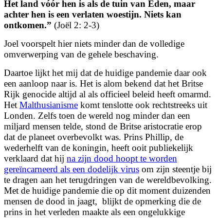
Het land vóór hen is als de tuin van Eden, maar
achter hen is een verlaten woestijn. Niets kan
ontkomen.”
(Joël 2: 2-3)
Joel voorspelt hier niets minder dan de volledige
omverwerping van de gehele beschaving.
Daartoe lijkt het mij dat de huidige pandemie daar ook
een aanloop naar is. Het is alom bekend dat het Britse
Rijk genocide altijd al als officieel beleid heeft omarmd.
Het
Malthusianisme
komt tenslotte ook rechtstreeks uit
Londen. Zelfs toen de wereld nog minder dan een
miljard mensen telde, stond de Britse aristocratie erop
dat de planeet overbevolkt was. Prins Phillip, de
wederhelft van de koningin, heeft ooit publiekelijk
verklaard dat hij
na zijn dood hoopt te worden
gereïncarneerd als een dodelijk virus
om zijn steentje bij
te dragen aan het terugdringen van de wereldbevolking.
Met de huidige pandemie die op dit moment duizenden
mensen de dood in jaagt,
blijkt de opmerking die de
prins in het verleden maakte als een ongelukkige