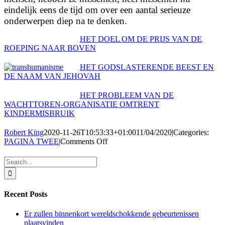
eindelijk eens de tijd om over een aantal serieuze
onderwerpen diep na te denken.
HET DOEL OM DE PRIJS VAN DE
ROEPING NAAR BOVEN
HET GODSLASTERENDE BEEST EN
DE NAAM VAN JEHOVAH
HET PROBLEEM VAN DE
WACHTTOREN-ORGANISATIE OMTRENT
KINDERMISBRUIK
Robert King
2020-11-26T10:53:33+01:00
11/04/2020
|
Categories:
on
PAGINA TWEE
|
Comments Off
HET
DRAAIT
Search
ALLEMAAL
for:
OM
GENOCIDE
Recent Posts
Er zullen binnenkort wereldschokkende gebeurtenissen
plaatsvinden