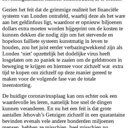
Gezien het feit dat de grimmige realiteit het financiële
systeem van Londen ontrafeld, waarbij deze als het ware
aan het geldinfuus ligt, waardoor er opnieuw biljoenen
dollars extra moeten worden bijgeprint om de kosten te
kunnen dekken die nodig zijn om het stervende en
hopeloos failliete systeem kunstmatig in leven te
houden, zou het juist eerder verbazingwekkend zijn als
Londen ‘niet’ opzettelijk het dodelijke virus heeft
losgelaten om zo paniek te zaaien om de geldstroom in
beweging te krijgen en hiermee voor zichzelf wat
extra
tijd te kopen om zichzelf op deze manier gereed te
maken voor de volgende fase van de totale
ineenstorting.
De huidige coronavirusplaag kan ons echter ook een
waardevolle les leren, namelijk hoe snel de dingen
kunnen veranderen. En nu het een feit is dat grote
aantallen Jehovah’s Getuigen zichzelf in een quarantaine
bevinden evenals vele andere honderden miljoenen
mensen, hebben ze misschien, heel misschien nu