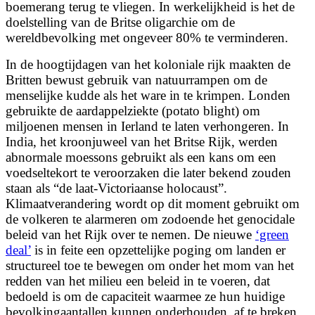
boemerang terug te vliegen. In werkelijkheid is het de
doelstelling van de Britse oligarchie om de
wereldbevolking met ongeveer 80% te verminderen.
In de hoogtijdagen van het koloniale rijk maakten de
Britten bewust gebruik van natuurrampen om de
menselijke kudde als het ware in te krimpen. Londen
gebruikte de aardappelziekte (potato blight) om
miljoenen mensen in Ierland te laten verhongeren. In
India, het kroonjuweel van het Britse Rijk, werden
abnormale moessons gebruikt als een kans om een
voedseltekort te veroorzaken die later bekend zouden
staan als “de laat-Victoriaanse holocaust”.
Klimaatverandering wordt op dit moment gebruikt om
de volkeren te alarmeren om zodoende het genocidale
beleid van het Rijk over te nemen. De nieuwe
‘green
deal’
is in feite een opzettelijke poging om landen er
structureel toe te bewegen om onder het mom van het
redden van het milieu een beleid in te voeren, dat
bedoeld is om de capaciteit waarmee ze hun huidige
bevolkingaantallen kunnen onderhouden, af te breken.