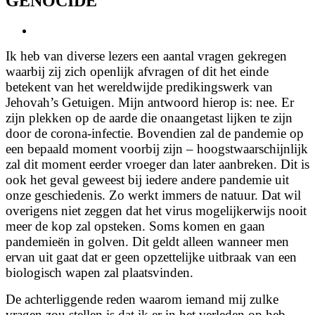
GENOCIDE
View
Larger
Ik heb van diverse lezers een aantal vragen gekregen
Image
waarbij zij zich openlijk afvragen of dit het einde
betekent van het wereldwijde predikingswerk van
Jehovah’s Getuigen. Mijn antwoord hierop is: nee. Er
zijn plekken op de aarde die onaangetast lijken te zijn
door de corona-infectie. Bovendien zal de pandemie op
een bepaald moment voorbij zijn – hoogstwaarschijnlijk
zal dit moment eerder vroeger dan later aanbreken. Dit is
ook het geval geweest bij iedere andere pandemie uit
onze geschiedenis. Zo werkt immers de natuur. Dat wil
overigens niet zeggen dat het virus mogelijkerwijs nooit
meer de kop zal opsteken. Soms komen en gaan
pandemieën in golven. Dit geldt alleen wanneer men
ervan uit gaat dat er geen opzettelijke uitbraak van een
biologisch wapen zal plaatsvinden.
De achterliggende reden waarom iemand mij zulke
vragen zou stellen is dat ik er in het verleden op heb