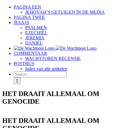
Skip
PAGINA EEN
to
JEHOVAH’S GETUIGEN IN DE MEDIA
content
PAGINA TWEE
JESAJA
PSALMEN
EZECHIËL
JEREMIA
DANIËL
COMMENTAAR
WACHTTOREN RECENSIE
POSTBUS
Index van alle artikelen
Search
for:
HET DRAAIT ALLEMAAL OM
GENOCIDE
HET DRAAIT ALLEMAAL OM