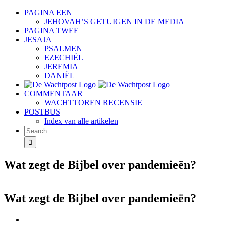
Skip
PAGINA EEN
to
JEHOVAH’S GETUIGEN IN DE MEDIA
content
PAGINA TWEE
JESAJA
PSALMEN
EZECHIËL
JEREMIA
DANIËL
COMMENTAAR
WACHTTOREN RECENSIE
POSTBUS
Index van alle artikelen
Search
for:
Wat zegt de Bijbel over pandemieën?
Wat zegt de Bijbel over pandemieën?
View