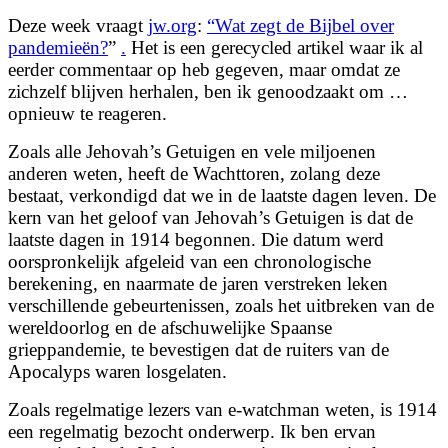
Larger
Deze week vraagt
jw.org
:
“Wat zegt de Bijbel over
Image
pandemieën?
”
.
Het is een gerecycled artikel waar ik al
eerder commentaar op heb gegeven, maar omdat ze
zichzelf blijven herhalen, ben ik genoodzaakt om …
opnieuw te reageren.
Zoals alle Jehovah’s Getuigen en vele miljoenen
anderen weten, heeft de Wachttoren, zolang deze
bestaat, verkondigd dat we in de laatste dagen leven. De
kern van het geloof van Jehovah’s Getuigen is dat de
laatste dagen in 1914 begonnen. Die datum werd
oorspronkelijk afgeleid van een chronologische
berekening, en naarmate de jaren verstreken leken
verschillende gebeurtenissen, zoals het uitbreken van de
wereldoorlog en de afschuwelijke Spaanse
grieppandemie, te bevestigen dat de ruiters van de
Apocalyps waren losgelaten.
Zoals regelmatige lezers van e-watchman weten, is 1914
een regelmatig bezocht onderwerp. Ik ben ervan