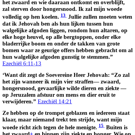
het zwaard en wie daaraan ontkomt en overblijft,
zal sterven door hongersnood. Ik zal mijn woede
13
volledig op hen koelen.
Jullie zullen moeten weten
dat ik Jehovah ben als hun lijken tussen hun
walgelijke afgoden liggen, rondom hun altaren, op
elke hoge heuvel, op alle bergtoppen, onder elke
bladerrijke boom en onder de takken van grote
bomen waar ze geurige offers hebben gebracht om al
hun walgelijke afgoden gunstig te stemmen.”
Ezechiël 6:11-13
‘Want dit zegt de Soevereine Heer Jehovah: “Zo zal
het zijn wanneer ik mijn vier straffen— zwaard,
hongersnood, gevaarlijke wilde dieren en ziekte —
op Jeruzalem afstuur om mens en dier eruit te
verwijderen.”
Ezechiël 14:21
Ze hebben op de trompet geblazen en iedereen staat
klaar, maar niemand trekt ten strijde, want mijn
15
woede richt zich tegen de hele menigte.
Buiten is
het zwaard
+
en binnen zijn ziekte en honger. Wie op