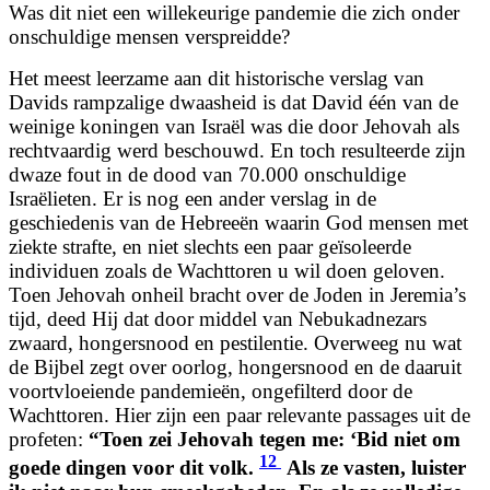
Was dit niet een willekeurige pandemie die zich onder
onschuldige mensen verspreidde?
Het meest leerzame aan dit historische verslag van
Davids rampzalige dwaasheid is dat David één van de
weinige koningen van Israël was die door Jehovah als
rechtvaardig werd beschouwd. En toch resulteerde zijn
dwaze fout in de dood van 70.000 onschuldige
Israëlieten. Er is nog een ander verslag in de
geschiedenis van de Hebreeën waarin God mensen met
ziekte strafte, en niet slechts een paar geïsoleerde
individuen zoals de Wachttoren u wil doen geloven.
Toen Jehovah onheil bracht over de Joden in Jeremia’s
tijd, deed Hij dat door middel van Nebukadnezars
zwaard, hongersnood en pestilentie. Overweeg nu wat
de Bijbel zegt over oorlog, hongersnood en de daaruit
voortvloeiende pandemieën, ongefilterd door de
Wachttoren. Hier zijn een paar relevante passages uit de
profeten:
“
Toen zei Jehovah tegen me: ‘Bid niet om
12
goede dingen voor dit volk.
Als ze vasten, luister