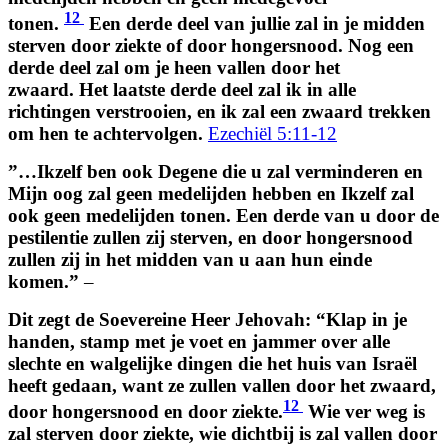
12
tonen.
Een derde deel van jullie zal in je midden
sterven door ziekte of door hongersnood. Nog een
derde deel zal om je heen vallen door het
zwaard. Het laatste derde deel zal ik in alle
richtingen verstrooien, en ik zal een zwaard trekken
om hen te achtervolgen.
Ezechiël 5:11-12
”…Ikzelf ben ook Degene die u zal verminderen en
Mijn oog zal geen medelijden hebben en Ikzelf zal
ook geen medelijden tonen.
Een derde van u door de
pestilentie zullen zij sterven, en door hongersnood
zullen zij in het midden van u aan hun einde
komen.”
–
Dit zegt de Soevereine Heer Jehovah: “Klap in je
handen, stamp met je voet en jammer over alle
slechte en walgelijke dingen die het huis van Israël
heeft gedaan, want ze zullen vallen door het zwaard,
12
door hongersnood en door ziekte.
Wie ver weg is
zal sterven door ziekte, wie dichtbij is zal vallen door