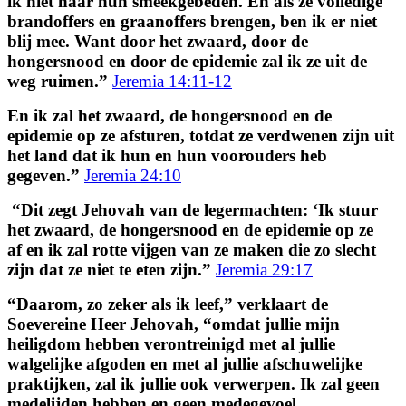
ik niet naar hun smeekgebeden. En als ze volledige
brandoffers en graanoffers brengen, ben ik er niet
blij mee. Want door het zwaard, door de
hongersnood en door de epidemie zal ik ze uit de
weg ruimen.”
Jeremia 14:11-12
En ik zal het zwaard, de hongersnood en de
epidemie op ze afsturen, totdat ze verdwenen zijn uit
het land dat ik hun en hun voorouders heb
gegeven.”
Jeremia 24:10
“Dit zegt Jehovah van de legermachten: ‘Ik stuur
het zwaard, de hongersnood en de epidemie op ze
af en ik zal rotte vijgen van ze maken die zo slecht
zijn dat ze niet te eten zijn.”
Jeremia 29:17
“Daarom, zo zeker als ik leef,” verklaart de
Soevereine Heer Jehovah, “omdat jullie mijn
heiligdom hebben verontreinigd met al jullie
walgelijke afgoden en met al jullie afschuwelijke
praktijken, zal ik jullie ook verwerpen. Ik zal geen
medelijden hebben en geen medegevoel