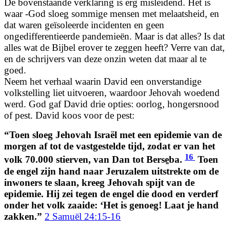
De bovenstaande verklaring is erg misleidend. Het is
waar -God sloeg sommige mensen met melaatsheid, en
dat waren geïsoleerde incidenten en geen
ongedifferentieerde pandemieën. Maar is dat alles? Is dat
alles wat de Bijbel erover te zeggen heeft? Verre van dat,
en de schrijvers van deze onzin weten dat maar al te
goed.
Neem het verhaal waarin David een onverstandige
volkstelling liet uitvoeren, waardoor Jehovah woedend
werd. God gaf David drie opties: oorlog, hongersnood
of pest. David koos voor de pest:
“Toen sloeg Jehovah Israël met een epidemie van de
morgen af tot de vastgestelde tijd, zodat er van het
16
volk 70.000 stierven, van Dan tot Berse̱ba.
Toen
de engel zijn hand naar Jeruzalem uitstrekte om de
inwoners te slaan, kreeg Jehovah spijt van de
epidemie. Hij zei tegen de engel die dood en verderf
onder het volk zaaide: ‘Het is genoeg! Laat je hand
zakken.”
2 Samuël 24:15-16