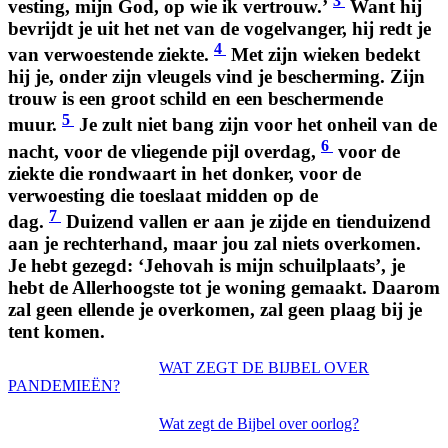
3
vesting, mijn God, op wie ik vertrouw.’
Want hij
bevrijdt je uit het net van de vogelvanger, hij redt je
4
van verwoestende ziekte.
Met zijn wieken bedekt
hij je, onder zijn vleugels vind je bescherming. Zijn
trouw is een groot schild en een beschermende
5
muur.
Je zult niet bang zijn voor het onheil van de
6
nacht, voor de vliegende pijl overdag,
voor de
ziekte die rondwaart in het donker, voor de
verwoesting die toeslaat midden op de
7
dag.
Duizend vallen er aan je zijde en tienduizend
aan je rechterhand, maar jou zal niets overkomen.
Je hebt gezegd: ‘Jehovah is mijn schuilplaats’, je
hebt de Allerhoogste tot je woning gemaakt. Daarom
zal geen ellende je overkomen, zal geen plaag bij je
tent komen.
WAT ZEGT DE BIJBEL OVER
PANDEMIEËN?
Wat zegt de Bijbel over oorlog?