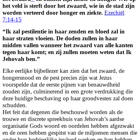
het veld is sterft door het zwaard, wie in de stad zijn
worden verteerd door honger en ziekte.
Ezechiël
7:14-15
“Ik zal pestilentie in haar zenden en bloed zal in
haar straten vloeien.
De doden zullen in haar
midden vallen wanneer het zwaard van alle kanten
tegen haar komt; en zij zullen moeten weten dat Ik
Jehovah ben.”
Elke eerlijke bijbellezer kan zien dat het zwaard, de
hongersnood en de pest precies zijn wat Jezus
voorspelde dat de eerste pijnen van benauwdheid
zouden zijn, culminerend in een grote verdrukking die
deze huidige beschaving op haar grondvesten zal doen
schudden.
Het feit dat degenen die beschouwd worden als de
trouwe en discrete spreekbuis van Jehovah’s aardse
organisatie Gods woord en oordelen hebben afgezwakt
en de oren hebben gespitst van de miljoenen mensen die
onder hun bedrieglijke invloed werken en hen hebben