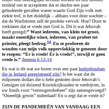
misleid om te accepteren dat er slechts een paar
geïsoleerde gevallen waren waarin God Zijn volk met
ziekte trof, is het duidelijk – althans voor deze wachter –
dat de Wachttoren zelf de profetie vervult. Hoe? Door te
verklaren dat er vrede met God is. Dit is wat Jehovah
heeft gezegd
:”
Want iedereen, van klein tot groot,
maakt oneerlijke winst, iedereen, van profeet tot
14
priester, pleegt bedrog.
En ze proberen de
wonden van mijn volk oppervlakkig te genezen door
te roepen: “Er is vrede! Er is vrede!”, terwijl er geen
vrede is.”
Jeremia 6:13-14
En wat is dit wat we horen over een paar
hedgefondsen
die in Ierland geregistreerd zijn?
Is het waar dat de
miljoenen dollars die u hebt gestolen door Jehovah’s
Getuigen uit duizend Koninkrijkszalen te verdrijven, in
uw fonds voor “vermogensbeheer” zijn samengevoegd?
“Oneerlijk gewin” inderdaad! En u zegt dat er vrede is?
ZIJN DE PANDEMIEËN VAN VANDAAG EEN