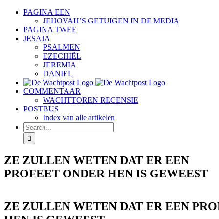
Skip
PAGINA EEN
to
JEHOVAH’S GETUIGEN IN DE MEDIA
content
PAGINA TWEE
JESAJA
PSALMEN
EZECHIËL
JEREMIA
DANIËL
COMMENTAAR
WACHTTOREN RECENSIE
POSTBUS
Index van alle artikelen
Search
for:
ZE ZULLEN WETEN DAT ER EEN
PROFEET ONDER HEN IS GEWEEST
ZE ZULLEN WETEN DAT ER EEN PR