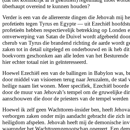
überhaupt overeind te kunnen houden?
Verder is een van de allereerste dingen die Jehovah mij hee
profetieën tegen Tyrus en Egypte — uit Ezechiël hoofds
profetieën hebben respectievelijk betrekking op Londen 
omverwerping van Satan de Duivel wordt afgebeeld doo
cherub van Tyrus die brandend richting de aarde wordt 
zaken tot in detail uitgelegd en onderbouwd en ik heb dit
boekvorm geschonken aan alle leden van het Besturende
hier echter totaal niet in geïnteresseerd.
Hoewel Ezechiël een van de ballingen in Babylon was, b
door middel van visioenen terug naar Jeruzalem, de stad
heilige naam liet wonen. Meer specifiek, Ezechiël boorde 
door de muur van Jehovah’s tempel om de gruwelijke di
aanschouwen die door de priesters van de tempel werden
Hoewel ik zelf geen Wachttoren-insider ben, heeft Jehova
verborgen zaken onder mijn aandacht gebracht die zich in
heiligdom afspelen. Jehovah heeft mij de demonische invl
waaronder het Wachttorengenootschap opereert. Een dem