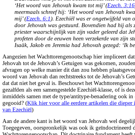
‘Het woord van Jehovah kwam tot mij’ (
Ezech. 3:16
meermaals schreef hij: ‘Het woord van Jehovah kw
mij’ (
Ezech. 6:1
). Ezechiël was er ongetwijfeld van o
door Jehovah was gestuurd. Bovendien had hij als 
priester waarschijnlijk van zijn vader geleerd dat Je
profeten door de eeuwen heen verzekerde van zijn st
Isaäk, Jakob en Jeremia had Jehovah gezegd: ‘Ik be
Aangezien het Wachttorengenootschap hier impliceert da
Jehovah tot de Jehovah’s Getuigen was gekomen, zoude
afvragen op welke manier dit dan zou hebben plaatsgev
woord van Jehovah dan rechtstreeks tot de Jehovah’s Get
dat dat niet het geval is. Beschouwt het
Wachttorengenoot
gezalfden als een samengestelde Ezechiël-klasse, of is dez
inmiddels samen met de type/antitype-benadering ook in 
gegooid? (
Klik hier voor alle eerdere artikelen die dieper
van Ezechiël
)
Aan de andere kant is het woord van Jehovah wel degelij
Toegegeven, oorspronkelijk was ook ik geïndoctrineerd 
Wachttorengenootschap. Dit doctrinaire fundament heeft 