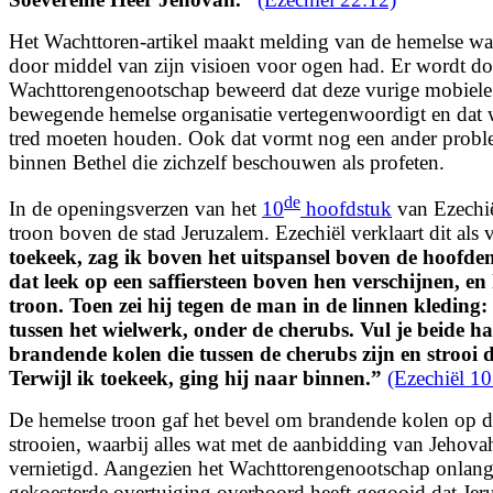
Het Wachttoren-artikel maakt melding van de hemelse wa
door middel van zijn visioen voor ogen had. Er wordt do
Wachttorengenootschap beweerd dat
deze vurige mobiele
bewegende hemelse organisatie vertegenwoordigt en dat 
tred moeten houden. Ook dat vormt nog een ander probl
binnen Bethel die zichzelf beschouwen als profeten.
de
In de openingsverzen van het
10
hoofdstuk
van Ezechië
troon boven de stad Jeruzalem. Ezechiël verklaart dit als 
toekeek, zag ik boven het uitspansel boven de hoofden
dat leek op een
saffiersteen boven hen verschijnen, en 
troon. Toen zei hij tegen de man in de linnen kleding
tussen het wielwerk, onder de cherubs. Vul je beide 
brandende kolen die tussen de cherubs zijn en strooi di
Terwijl ik toekeek, ging hij naar binnen.”
(Ezechiël 10
De hemelse troon gaf het bevel om brandende kolen op de
strooien, waarbij alles wat met de aanbidding van Jehov
vernietigd. Aangezien het Wachttorengenootschap onlan
gekoesterde overtuiging overboord heeft gegooid dat Jer