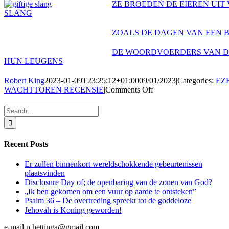
ZE BROEDEN DE EIEREN UIT 
SLANG
ZOALS DE DAGEN VAN EEN 
DE WOORDVOERDERS VAN D
HUN LEUGENS
Robert King
2023-01-09T23:25:12+01:00
09/01/2023
|
Categories:
EZ
on
WACHTTOREN RECENSIE
|
Comments Off
ZE
ZULLEN
Search
WETEN
for:
DAT
ER
Recent Posts
EEN
PROFEET
ONDER
Er zullen binnenkort wereldschokkende gebeurtenissen
HEN
plaatsvinden
IS
Disclosure Day of; de openbaring van de zonen van God?
GEWEEST
„Ik ben gekomen om een vuur op aarde te ontsteken”
Psalm 36 – De overtreding spreekt tot de goddeloze
Jehovah is Koning geworden!
e-mail p.hettinga@gmail.com