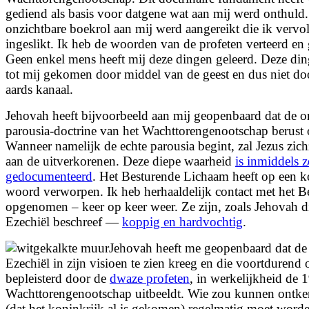
gediend als basis voor datgene wat aan
mij werd onthuld. 
onzichtbare boekrol aan mij werd aangereikt die ik verv
ingeslikt. Ik heb de woorden van de profeten verteerd en 
Geen enkel mens heeft mij deze dingen geleerd. Deze ding
tot mij gekomen door middel van de geest en dus niet do
aards kanaal.
Jehovah heeft bijvoorbeeld aan mij geopenbaard dat de o
parousia-doctrine van het Wachttorengenootschap berust 
Wanneer namelijk de echte parousia begint, zal Jezus zic
aan de uitverkorenen. Deze diepe waarheid
is inmiddels z
gedocumenteerd
. Het Besturende Lichaam heeft op een 
woord verworpen. Ik heb herhaaldelijk contact met het 
opgenomen – keer op keer weer. Ze zijn, zoals Jehovah di
Ezechiël beschreef —
koppig en hardvochtig
.
Jehovah heeft me geopenbaard dat de
Ezechiël in zijn visioen te zien kreeg en die voortduren
bepleisterd door de
dwaze profeten
, in werkelijkheid de 
Wachttorengenootschap uitbeeldt. Wie zou kunnen ontken
(dat het koninkrijk al is gekomen) regelmatig moet word