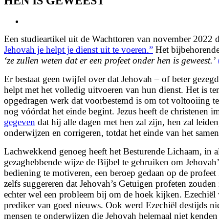
HEN IS GEWEEST
View
Larger
Een studieartikel uit de Wachttoren van november 2022 dr
Image
Jehovah je helpt je dienst uit te voeren.”
Het bijbehorende 
‘
ze zullen weten dat er een profeet onder hen is geweest.
’
Er bestaat geen twijfel over dat Jehovah – of beter gezegd
helpt met het volledig uitvoeren van hun dienst. Het is t
opgedragen werk dat voorbestemd is om tot voltooiing t
nog vóórdat het einde begint. Jezus heeft de christenen 
gegeven
dat hij alle dagen met hen zal zijn, hen zal leide
onderwijzen en corrigeren, totdat het einde van het samens
Lachwekkend genoeg heeft het Besturende Lichaam, in a
gezaghebbende wijze de Bijbel te gebruiken om Jehovah’
bediening te motiveren, een beroep gedaan op de profeet 
zelfs suggereren dat Jehovah’s Getuigen profeten zouden
echter wel een probleem bij om de hoek kijken. Ezechiël
prediker van goed nieuws. Ook werd Ezechiël
destijds n
mensen te onderwijzen die Jehovah helemaal niet kenden 