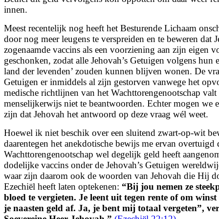
innen.
Meest recentelijk nog heeft het Besturende Lichaam onsc
door nog meer leugens te verspreiden en te beweren dat 
zogenaamde vaccins als een voorziening aan zijn eigen 
geschonken, zodat alle Jehovah’s Getuigen volgens hun 
land der levenden’ zouden kunnen blijven wonen. De
vr
Getuigen er inmiddels al zijn gestorven vanwege het opv
medische richtlijnen van het Wachttorengenootschap val
menselijkerwijs niet te beantwoorden. Echter mogen we e
zijn dat Jehovah het antwoord op deze vraag wél weet.
Hoewel ik niet beschik over een sluitend zwart-op-wit bew
daarentegen het anekdotische bewijs me ervan overtuigd d
Wachttorengenootschap wel degelijk
geld heeft aangen
dodelijke vaccins onder de Jehovah’s Getuigen wereldwi
waar zijn daarom ook de woorden van Jehovah die Hij d
Ezechiël heeft laten optekenen:
“
Bij jou nemen ze stee
bloed te vergieten. Je leent uit tegen rente of om winst
je naasten geld af. Ja, je bent mij totaal vergeten”, ve
Soevereine Heer Jehovah.
”
(Ezechiël 22:12)