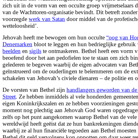
zich uit in de vorm van een occulte groep vrijmetselaars 
van de Wachttoren-organisatie bevindt. Dit betreft zonder 
voorzegde
werk van Satan
door middel van de profetisc
wetteloosheid’.
Jehovah heeft me bewogen om hun occulte
“oog van Hor
Denemarken
bloot te leggen en hun bedrieglijke gebruik
beelden
en
sigils
te ontmaskeren. Bethel heeft een vorm 
beoefend door het aan pedofielen toe te staan om zich bi
gelederen te begeven waarbij de eigen advocaten van Bet
geïnstrueerd
om de ouderlingen te belemmeren om de exte
schakelen van Jehovah’s civiele dienaren – de politie en o
De vorsten van Bethel zijn
handlangers geworden van de
Street
. Ze hebben inmiddels al vele honderden gemeente
eigen Koninkrijkszalen en ze hebben voorzieningen gesto
moment nog plechtig aan Jehovah God waren opgedragen
zelfs op het punt aangekomen
waarop Bethel van de vel
wereldwijd heeft geëist dat ze hun bankrekeningen diende
waarbij ze al hun financiële tegoeden aan Bethel moeste
Bethel dit geld vervolgens kon oppotten om daar weer r