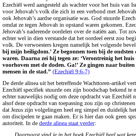
Ezechiël werd aangesteld als wachter voor het huis van Is
voor Jehovah’s volk die zich in een verbond met Jehovah
ook Jehovah’s aardse organisatie was. God stuurde Ezechi
omdat ze tegen Jehovah in opstand waren gekomen. Ezec
Jehovah’s naderende oordelen over de natiën aan. Tot zov
echter wel in dien verstande dat het oordeel eerst zou
begi
volk. De verwoesters kregen namelijk het volgende beve
bij mijn heiligdom.’ Ze begonnen toen bij de oudsten 
waren. Daarna zei hij tegen ze: ‘Verontreinig het huis
voorhoven met de doden. Ga!’ Ze gingen naar buiten
mensen in de stad.
”
(Ezechiël 9:6-7)
De derde alinea uit het betreffende Wachttoren-artikel ver
Ezechiël specifiek stuurde om zijn boodschap bekend te m
echter nauwelijks nodig om deze opdracht van Ezechiël n
alsof deze opdracht van toepassing zou zijn op christene
dat Jezus zijn volgelingen heel erg simpel en duidelijk 
om discipelen te gaan maken. Er is hier dan ook geen spr
autoriteit. In de
derde alinea staat verder
:
Daarnaast vind je in het boek Ezechiël heel wat ker