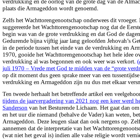
verdrukking en de oorlog van de grote dag van de Alma
plaats die Armageddon wordt genoemd.
Zelfs het Wachttorengenootschap onderwees dit vroeger. 
suggereerde het Wachttorengenootschap nog dat de Eerst
begin was van de grote verdrukking en dat God de dagen
Gedurende bijna vijftig jaar lang geloofden Jehovah’s Get
in de periode tussen het einde van de verdrukking en Ar
1970, gooide het Wachttorengenootschap het hele idee o
verdrukking al was begonnen en ook weer was verkort.
(
juli 1970 – Vrede met God te midden van de “grote verd
op dit moment dus geen sprake meer van een tussentijdse 
verdrukking en Armageddon zijn nu dus met elkaar vers
Ten tweede herhaalt het betreffende artikel een veelgeho
tijdens de jaarvergadering van 2021 nog een keer werd 
Sanderson
van het Besturende Lichaam. Het gaat dan om 
en het uur die niemand (behalve de Vader) kan weten, be
Armageddon. Deze leugen slaat dan ook nergens op. Zelf
aannemen dat de interpretatie van het Wachttorengenoots
(wat niet het geval is) indien alle valse religie wordt verni