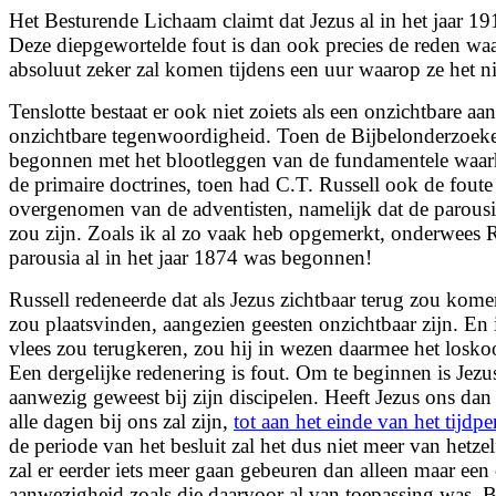
Het Besturende Lichaam claimt dat Jezus al in het jaar 
Deze diepgewortelde fout is dan ook precies de reden wa
absoluut zeker zal komen tijdens een uur waarop ze het n
Tenslotte bestaat er ook niet zoiets als een onzichtbare a
onzichtbare tegenwoordigheid. Toen de Bijbelonderzoeker
begonnen met het blootleggen van de fundamentele waarh
de primaire doctrines, toen had C.T. Russell ook de foute 
overgenomen van de adventisten, namelijk dat de parousia
zou zijn. Zoals ik al zo vaak heb opgemerkt, onderwees Ru
parousia al in het jaar 1874 was begonnen!
Russell redeneerde dat als Jezus zichtbaar terug zou komen
zou plaatsvinden, aangezien geesten onzichtbaar zijn. En 
vlees zou terugkeren, zou hij in wezen daarmee het losko
Een dergelijke redenering is fout. Om te beginnen is Jezus
aanwezig geweest bij zijn discipelen. Heeft Jezus ons dan 
alle dagen bij ons zal zijn,
tot aan het einde van het tijdpe
de periode van het besluit zal het dus niet meer van hetz
zal er eerder iets meer gaan gebeuren dan alleen maar een
aanwezigheid zoals die daarvoor al van toepassing was. 