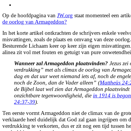
View
Larger
Op de hoofdpagina van
JW.org
staat momenteel een arti
Image
de oorlog van Armageddon?
In het korte artikel ontkrachten de schrijvers enkele vee
misvattingen, zoals de plaats en omvang van deze oorlog.
Besturende Lichaam keer op keer zijn eigen misvattingen.
alinea zit vol met fouten en getuigt van pure onwetendhei
Wanneer zal Armageddon plaatsvinden?
Jezus zei 
verdrukking” met als climax de oorlog van Armage
dag en dat uur weet niemand iets af, noch de engel
noch de Zoon, dan de Vader alleen” (
Mattheüs 24:
de Bijbel laat wel zien dat Armageddon plaatsvindt t
onzichtbare tegenwoordigheid, die
in 1914 is bego
24:37-39
).
Ten eerste vormt Armageddon niet de climax van de grot
verklaarde heel duidelijk dat God zal gaan ingrijpen om 
verdrukking te verkorten, dus er zit nog een tijd tussen h