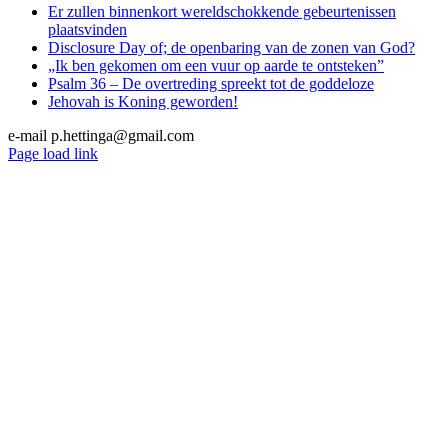
Er zullen binnenkort wereldschokkende gebeurtenissen
plaatsvinden
Disclosure Day of; de openbaring van de zonen van God?
„Ik ben gekomen om een vuur op aarde te ontsteken”
Psalm 36 – De overtreding spreekt tot de goddeloze
Jehovah is Koning geworden!
e-mail p.hettinga@gmail.com
X
YouTube
Blogger
Facebook
Instagram
SoundCloud
Email
Page load link
Go
to
Top