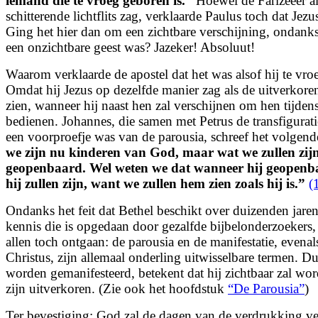
iemand die te vroeg geboren is.
”
Hoewel de Farizeeër a
schitterende lichtflits zag, verklaarde Paulus toch dat Je
Ging het hier dan om een zichtbare verschijning, ondanks 
een onzichtbare geest was? Jazeker! Absoluut!
Waarom verklaarde de apostel dat het was alsof hij te vr
Omdat hij Jezus op dezelfde manier zag als de uitverkore
zien, wanneer hij naast hen zal verschijnen om hen tijdens
bedienen. Johannes, die samen met Petrus de transfigura
een voorproefje was van de parousia, schreef het volgen
we zijn nu kinderen van God, maar wat we zullen zijn,
geopenbaard. Wel weten we dat wanneer hij geopenba
hij zullen zijn, want we zullen hem zien zoals hij is.
”
(
Ondanks het feit dat Bethel beschikt over duizenden jaren
kennis die is opgedaan door gezalfde bijbelonderzoekers, i
allen toch ontgaan: de parousia en de manifestatie, evena
Christus, zijn allemaal onderling uitwisselbare termen. Du
worden gemanifesteerd, betekent dat hij zichtbaar zal wo
zijn uitverkoren. (Zie ook het hoofdstuk
“De Parousia”
)
Ter bevestiging: God zal de dagen van de verdrukking v