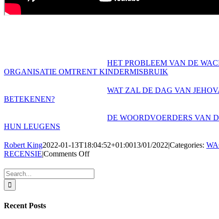
HET PROBLEEM VAN DE WA
ORGANISATIE OMTRENT KINDERMISBRUIK
WAT ZAL DE DAG VAN JEHO
BETEKENEN?
DE WOORDVOERDERS VAN D
HUN LEUGENS
Robert King
2022-01-13T18:04:52+01:00
13/01/2022
|
Categories:
WA
on
RECENSIE
|
Comments Off
WAT
IS
Search
DE
for:
OORLOG
VAN
Recent Posts
ARMAGEDDON?