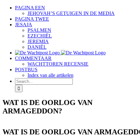
Skip
PAGINA EEN
to
JEHOVAH’S GETUIGEN IN DE MEDIA
content
PAGINA TWEE
JESAJA
PSALMEN
EZECHIËL
JEREMIA
DANIËL
COMMENTAAR
WACHTTOREN RECENSIE
POSTBUS
Index van alle artikelen
Search
for:
WAT IS DE OORLOG VAN
ARMAGEDDON?
WAT IS DE OORLOG VAN ARMAGEDD