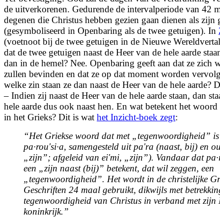
de uitverkorenen. Gedurende de intervalperiode van 42 
degenen die Christus hebben gezien gaan dienen als zijn 
(gesymboliseerd in Openbaring als de twee getuigen). In
(voetnoot bij de twee getuigen in de Nieuwe Wereldverta
dat de twee getuigen naast de Heer van de hele aarde staa
dan in de hemel? Nee. Openbaring geeft aan dat ze zich w
zullen bevinden en dat ze op dat moment worden vervolgd
welke zin staan ze dan naast de Heer van de hele aarde? 
– Indien zij naast de Heer van de hele aarde staan, dan st
hele aarde dus ook naast hen. En wat betekent het woord
in het Grieks? Dit is wat
het Inzicht-boek zegt
:
“Het Griekse woord dat met „tegenwoordigheid” is v
pa·rouʹsi·a,
samengesteld uit
paʹra
(naast, bij) en
ou
„zijn”; afgeleid van
eiʹmi,
„zijn”). Vandaar dat
pa·
een „zijn naast (bij)” betekent, dat wil zeggen, een
„tegenwoordigheid”. Het wordt in de christelijke Gr
Geschriften 24 maal gebruikt, dikwijls met betrekkin
tegenwoordigheid van Christus in verband met zijn
koninkrijk.”