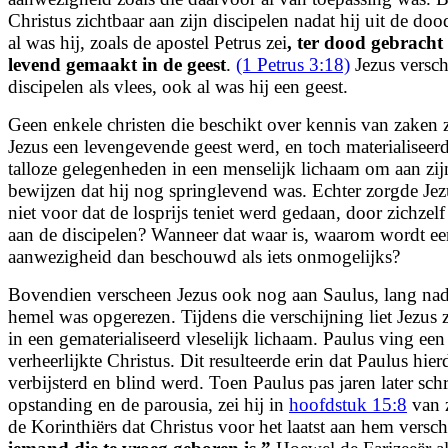
Christus zichtbaar aan zijn discipelen nadat hij uit de d
al was hij, zoals de apostel Petrus zei
,
ter dood gebracht 
levend gemaakt in de geest
.
(1 Petrus 3:18)
Jezus versch
discipelen als vlees, ook al was hij een geest.
Geen enkele christen die beschikt over kennis van zaken
Jezus een levengevende geest werd, en toch materialiseerde
talloze gelegenheden in een menselijk lichaam om aan zijn
bewijzen dat hij nog springlevend was. Echter zorgde Jez
niet voor dat de losprijs teniet werd gedaan, door zichzel
aan de discipelen? Wanneer dat waar is, waarom wordt ee
aanwezigheid dan beschouwd als iets onmogelijks?
Bovendien verscheen Jezus ook nog aan Saulus, lang nada
hemel was opgerezen. Tijdens die verschijning liet Jezus z
in een gematerialiseerd vleselijk lichaam. Paulus ving ee
verheerlijkte Christus. Dit resulteerde erin dat Paulus hie
verbijsterd en blind werd. Toen Paulus pas jaren later schr
opstanding en de parousia, zei hij in
hoofdstuk 15:8
van z
de Korinthiërs dat Christus voor het laatst aan hem versc