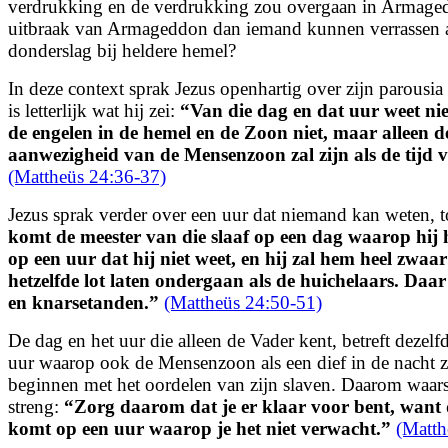
verdrukking en de verdrukking zou overgaan in Armage
uitbraak van Armageddon dan iemand kunnen verrassen a
donderslag bij heldere hemel?
In deze context sprak Jezus openhartig over zijn parousi
is letterlijk wat hij zei:
“
Van die dag en dat uur weet ni
de engelen in de hemel en de Zoon niet, maar alleen d
aanwezigheid van de Mensenzoon zal zijn als de tijd 
(Mattheüs 24:36-37)
Jezus sprak verder over een uur dat niemand kan weten, t
komt de meester van die slaaf op een dag waarop hij 
op een uur dat hij niet weet, en hij zal hem heel zwaa
hetzelfde lot laten ondergaan als de huichelaars. Daa
en knarsetanden.
”
(Mattheüs 24:50-51)
De dag en het uur die alleen de Vader kent, betreft dezelf
uur waarop ook de Mensenzoon als een dief in de nacht 
beginnen met het oordelen van zijn slaven. Daarom waa
streng:
“
Zorg daarom dat je er klaar voor bent, wan
komt op een uur waarop je het niet verwacht.
”
(Matth