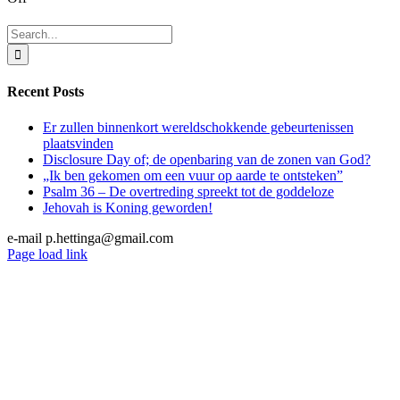
IS
HET
Search
ONBESCHEIDEN
for:
OM
CHRISTUS
Recent Posts
TE
GEHOORZAMEN?
Er zullen binnenkort wereldschokkende gebeurtenissen
plaatsvinden
Disclosure Day of; de openbaring van de zonen van God?
„Ik ben gekomen om een vuur op aarde te ontsteken”
Psalm 36 – De overtreding spreekt tot de goddeloze
Jehovah is Koning geworden!
e-mail p.hettinga@gmail.com
X
YouTube
Blogger
Facebook
Instagram
SoundCloud
Email
Page load link
Go
to
Top