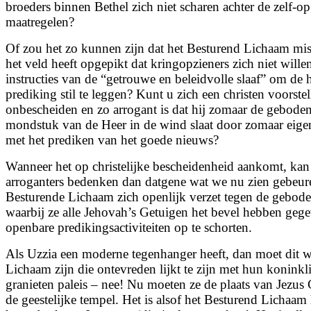
broeders binnen Bethel zich niet scharen achter de zelf-
maatregelen?
Of zou het zo kunnen zijn dat het Besturend Lichaam miss
het veld heeft opgepikt dat kringopzieners zich niet will
instructies van de “getrouwe en beleidvolle slaaf” om de 
prediking stil te leggen? Kunt u zich een christen voorstel
onbescheiden en zo arrogant is dat hij zomaar de geboden
mondstuk van de Heer in de wind slaat door zomaar eige
met het prediken van het goede nieuws?
Wanneer het op christelijke bescheidenheid aankomt, kan 
arroganters bedenken dan datgene wat we nu zien gebeure
Besturende Lichaam zich openlijk verzet tegen de gebode
waarbij ze alle Jehovah’s Getuigen het bevel hebben ge
openbare predikingsactiviteiten op te schorten.
Als Uzzia een moderne tegenhanger heeft, dan moet dit w
Lichaam zijn die ontevreden lijkt te zijn met hun koninkl
granieten paleis – nee! Nu moeten ze de plaats van Jezus
de geestelijke tempel. Het is alsof het Besturend Lichaam 