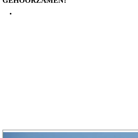
GEHOORZAMEN?
View
Larger
Image