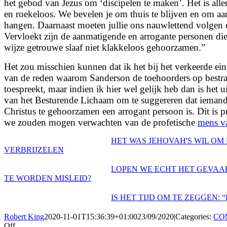
het gebod van Jezus om ‘discipelen te maken’. Het is allem
en roekeloos. We bevelen je om thuis te blijven en om aa
hangen. Daarnaast moeten jullie ons nauwlettend volgen
Vervloekt zijn de aanmatigende en arrogante personen die 
wijze getrouwe slaaf niet klakkeloos gehoorzamen.”
Het zou misschien kunnen dat ik het bij het verkeerde ei
van de reden waarom Sanderson de toehoorders op bestra
toespreekt, maar indien ik hier wel gelijk heb dan is het 
van het Besturende Lichaam om te suggereren dat iemand
Christus te gehoorzamen een arrogant persoon is. Dit is p
we zouden mogen verwachten van de profetische
mens v
HET WAS JEHOVAH'S WIL OM
VERBRIJZELEN
LOPEN WE ECHT HET GEVAA
TE WORDEN MISLEID?
IS HET TIJD OM TE ZEGGEN: “
Robert King
2020-11-01T15:36:39+01:00
23/09/2020
|
Categories:
CO
on
Off