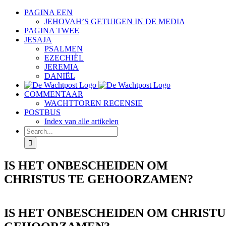
Skip
PAGINA EEN
to
JEHOVAH’S GETUIGEN IN DE MEDIA
content
PAGINA TWEE
JESAJA
PSALMEN
EZECHIËL
JEREMIA
DANIËL
COMMENTAAR
WACHTTOREN RECENSIE
POSTBUS
Index van alle artikelen
Search
for:
IS HET ONBESCHEIDEN OM
CHRISTUS TE GEHOORZAMEN?
IS HET ONBESCHEIDEN OM CHRISTU