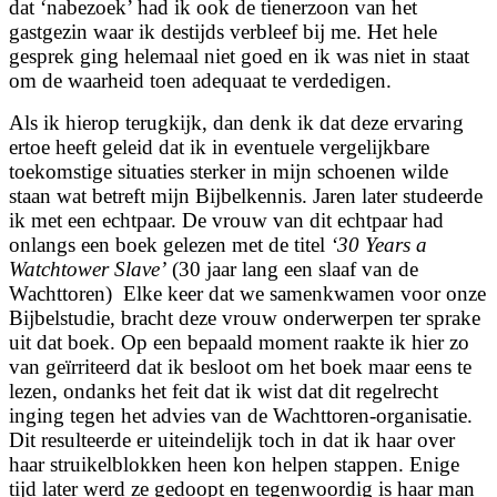
dat ‘nabezoek’ had ik ook de tienerzoon van het
gastgezin waar ik destijds verbleef bij me. Het hele
gesprek ging helemaal niet goed en ik was niet in staat
om de waarheid toen adequaat te verdedigen.
Als ik hierop terugkijk, dan denk ik dat deze ervaring
ertoe heeft geleid dat ik in eventuele vergelijkbare
toekomstige situaties sterker in mijn schoenen wilde
staan wat betreft mijn Bijbelkennis. Jaren later studeerde
ik met een echtpaar. De vrouw van dit echtpaar had
onlangs een boek gelezen met de titel
‘30 Years a
Watchtower Slave’
(30 jaar lang een slaaf van de
Wachttoren) Elke keer dat we samenkwamen voor onze
Bijbelstudie, bracht deze vrouw onderwerpen ter sprake
uit dat boek. Op een bepaald moment raakte ik hier zo
van geïrriteerd dat ik besloot om het boek maar eens te
lezen, ondanks het feit dat ik wist dat dit regelrecht
inging tegen het advies van de Wachttoren-organisatie.
Dit resulteerde er uiteindelijk toch in dat ik haar over
haar struikelblokken heen kon helpen stappen. Enige
tijd later werd ze gedoopt en tegenwoordig is haar man