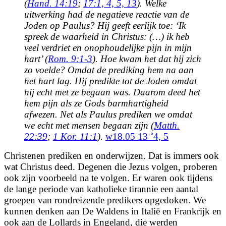
(
Hand. 14:19
;
17:1, 4, 5, 13
). Welke
uitwerking had de negatieve reactie van de
Joden op Paulus? Hij geeft eerlijk toe: ‘Ik
spreek de waarheid in Christus: (…) ik heb
veel verdriet en onophoudelijke pijn in mijn
hart’ (
Rom. 9:1-3
). Hoe kwam het dat hij zich
zo voelde? Omdat de prediking hem na aan
het hart lag. Hij predikte tot de Joden omdat
hij echt met ze begaan was. Daarom deed het
hem pijn als ze Gods barmhartigheid
afwezen. Net als Paulus prediken we omdat
we echt met mensen begaan zijn (
Matth.
22:39
;
1 Kor. 11:1
).
w18.05 13 ˚4, 5
Christenen prediken en onderwijzen. Dat is immers ook
wat Christus deed. Degenen die Jezus volgen, proberen
ook zijn voorbeeld na te volgen. Er waren ook tijdens
de lange periode van katholieke tirannie een aantal
groepen van rondreizende predikers opgedoken. We
kunnen denken aan De Waldens in Italië en Frankrijk en
ook aan de Lollards in Engeland, die werden