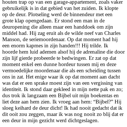
houten trap op van een garage-appartement, zoals vaker
gebruikelijk is in dat gebied van het zuiden. Ik klopte
op de deur. Plotseling werd de binnendeur met een
grote klap opengedaan. Er stond een man in de
deuropening die alleen maar een handdoek om zijn
middel had. Hij zag eruit als de wilde neef van Charles
Manson, de seriemoordenaar. Op dat moment had hij
een enorm kapmes in zijn handen!!! Hij trilde. Ik
hoorde hem luid ademen alsof hij de adrenaline die door
zijn lijf gierde probeerde te bedwingen. Er zat op dat
moment enkel een dunne hordeur tussen mij en deze
vermoedelijke moordenaar die als een scheiding tussen
ons in zat. Het enige waar ik op dat moment aan dacht
was dat er een sprake moest zijn van een vergissing van
identiteit. Ik stond daar gekleed in mijn nette pak en zo;
dus trok ik langzaam een Bijbel uit mijn boekentas en
liet deze aan hem zien. Ik vroeg aan hem: “Bijbel?” Hij
sloeg keihard de deur dicht! Ik had nooit gedacht dat ik
dit ooit zou zeggen, maar ik was nog nooit zo blij dat er
een deur in mijn gezicht werd dichtgeslagen.