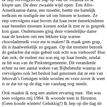
klopte aan. De deur zwaaide wijd open. Een Afro-
Amerikaanse dame, een moeder, heette me hartelijk
welkom en nodigde me uit om binnen te komen. Ze
riep vervolgens naar boven dat haar twee tienerkinderen
naar beneden moesten komen zodat ik met ze in gesprek
kon gaan. Ondertussen ging deze vriendelijke dame
naar de keuken om een lekkere kop warme
chocolademelk voor me te maken! Ik maak geen grap,
dit is daadwerkelijk zo gegaan. Op dat moment bezonk
de gedachte dat mijn gebed ook echt was verhoord! Hoe
dan ook, de oudere zus was erg op haar hoede, omdat
ze lid was van de Pinkstergemeente. Dit veranderde
echter na een aantal weken van Bijbelstudie waarop ze
vervolgens ook het besluit had genomen dat ze een van
Jehovah’s Getuigen wilde worden en voor zover ik weet
is ze dat tot op de dag van vandaag nog steeds.
Ook maakte ik nog een andere ervaring mee. Het was
toen volgens mij 1984. Ik woonde toen in Houston.
(Geen koude winters! Gelukkig!) Ik liep op die dag de