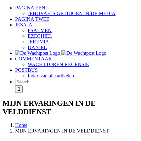
Skip
PAGINA EEN
to
JEHOVAH’S GETUIGEN IN DE MEDIA
content
PAGINA TWEE
JESAJA
PSALMEN
EZECHIËL
JEREMIA
DANIËL
COMMENTAAR
WACHTTOREN RECENSIE
POSTBUS
Index van alle artikelen
Search
for:
MIJN ERVARINGEN IN DE
VELDDIENST
Home
MIJN ERVARINGEN IN DE VELDDIENST