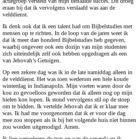
actiegroep versteld van mijn behaalde succes. Dit droeg
eraan bij dat ik vervolgens verslaafd was aan de
velddienst.
Ik denk ook dat ik een talent had om Bijbelstudies met
mensen op te richten. In de loop van de jaren weet ik
dat ik meer dan honderd Bijbelstudies heb gegeven,
waarbij ongeveer ook een dozijn van mijn studenten
zich uiteindelijk zelf ook hebben opgedragen als een
van Jehovah’s Getuigen.
Op een zekere dag was ik in de late namiddag alleen in
de velddienst. Het was toen wederom een hele koude
winterdag in Indianapolis. Mijn voeten waren door de
kou zo gevoelloos geworden dat ik alleen nog op mijn
hielen kon lopen. Ik stond vervolgens stil op de stoep
om te bidden. Ik vertelde Jehovah dat ik er klaar mee
was. Ik had me voorgenomen dat ik er voor die dag
mee zou stoppen als ik bij het volgende huis niet binnen
zou worden uitgenodigd. Amen.
Ik liep vervolgens de trap op van de veranda en ik