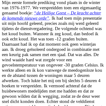
Mijn eerste formele prediking vond plaats in de winter
van 1976-1977. We verspreidden toen een eigenaardig
genaamd boekje:
“de Heilige Geest – De kracht achter
de komende nieuwe orde”
. Ik had toen mijn presentatie
uit mijn hoofd geleerd, precies zoals mij werd geleerd
tijdens de dienstvergadering. De volgende ochtend was
het koud buiten. Wanneer ik zeg koud, dan bedoel ik
ook echt koud. Het was toen -12 graden buiten.
Daarnaast had ik op dat moment ook geen winterjas
aan. Ik droeg geïsoleerd ondergoed in combinatie met
een keurig pak samen met een sjaal. Dat was alles. De
wind waaide hard wat zorgde voor een
gevoelstemperatuur van ongeveer -30 graden Celsius. Ik
werkte alleen en ik kon vanwege de meedogenloze kou
en de afstand tussen de woningen maar 5 deuren
afwerken. Toch lukte het mij om bij slechts 5 deuren 4
boeken te verspreiden. Ik vermoed achteraf dat de
huisbewoners medelijden met me hadden en dat ze
gewoon wilden dat ik wegging, zodat ze de deur weer
snel dicht konden doen. Echter stond de velddienst