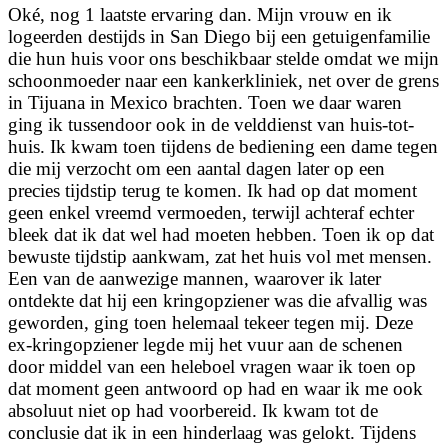
Oké, nog 1 laatste ervaring dan. Mijn vrouw en ik
logeerden destijds in San Diego bij een getuigenfamilie
die hun huis voor ons beschikbaar stelde omdat we mijn
schoonmoeder naar een kankerkliniek, net over de grens
in Tijuana in Mexico brachten. Toen we daar waren
ging ik tussendoor ook in de velddienst van huis-tot-
huis. Ik kwam toen tijdens de bediening een dame tegen
die mij verzocht om een aantal dagen later op een
precies tijdstip terug te komen. Ik had op dat moment
geen enkel vreemd vermoeden, terwijl achteraf echter
bleek dat ik dat wel had moeten hebben. Toen ik op dat
bewuste tijdstip aankwam, zat het huis vol met mensen.
Een van de aanwezige mannen, waarover ik later
ontdekte dat hij een kringopziener was die afvallig was
geworden, ging toen helemaal tekeer tegen mij. Deze
ex-kringopziener legde mij het vuur aan de schenen
door middel van een heleboel vragen waar ik toen op
dat moment geen antwoord op had en waar ik me ook
absoluut niet op had voorbereid. Ik kwam tot de
conclusie dat ik in een hinderlaag was gelokt. Tijdens