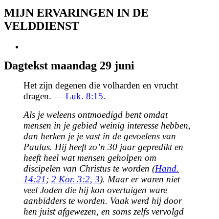
MIJN ERVARINGEN IN DE
VELDDIENST
View
Larger
Dagtekst maandag 29 juni
Image
Het zijn degenen die volharden en vrucht
dragen. —
Luk. 8:15.
Als je weleens ontmoedigd bent omdat
mensen in je gebied weinig interesse hebben,
dan herken je je vast in de gevoelens van
Paulus. Hij heeft zo’n 30 jaar gepredikt en
heeft heel wat mensen geholpen om
discipelen van Christus te worden (
Hand.
14:21
;
2 Kor. 3:2, 3
). Maar er waren niet
veel Joden die hij kon overtuigen ware
aanbidders te worden. Vaak werd hij door
hen juist afgewezen, en soms zelfs vervolgd