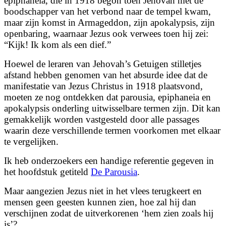
epiphaneia, die in 1918 begon toen Jehovah met de
boodschapper van het verbond naar de tempel kwam,
maar zijn komst in Armageddon, zijn apokalypsis, zijn
openbaring, waarnaar Jezus ook verwees toen hij zei:
“Kijk! Ik kom als een dief.”
Hoewel de leraren van Jehovah’s Getuigen stilletjes
afstand hebben genomen van het absurde idee dat de
manifestatie van Jezus Christus in 1918 plaatsvond,
moeten ze nog ontdekken dat parousia, epiphaneia en
apokalypsis onderling uitwisselbare termen zijn. Dit kan
gemakkelijk worden vastgesteld door alle passages
waarin deze verschillende termen voorkomen met elkaar
te vergelijken.
Ik heb onderzoekers een handige referentie gegeven in
het hoofdstuk getiteld
De Parousia
.
Maar aangezien Jezus niet in het vlees terugkeert en
mensen geen geesten kunnen zien, hoe zal hij dan
verschijnen zodat de uitverkorenen ‘hem zien zoals hij
is’?