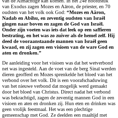
van de Almachtige kan komen. In het 24e hoofdstuk
van Exodus zagen Mozes en Aäron, de priester, en 70
oudsten van het volk ook God:
“Mozes en Aäron,
Nadab en Abihu, en zeventig oudsten van Israël
gingen naar boven en zagen de God van Israël.
Onder zijn voeten was iets dat leek op een saffieren
bestrating, en het was zo zuiver als de hemel zelf. Hij
deed de vooraanstaande mannen van Israël geen
kwaad, en zij zagen een visioen van de ware God en
aten en dronken.”
De aanleiding voor het visioen was dat het wetverbond
net was ingesteld. Aan de voet van de berg Sinaï werden
dieren geofferd en Mozes sprenkelde het bloed van het
verbond over het volk. Dit is een voorafschaduwing
van het nieuwe verbond dat mogelijk werd gemaakt
door het bloed van Christus. Direct nadat het verbond
was bekrachtigd, zagen de zeventig mannen God in een
visioen en aten en dronken zij. Hun eten en drinken was
geen vrolijk feestmaal. Het was een plechtige
gemeenschap met God. Ze deelden een maaltijd met