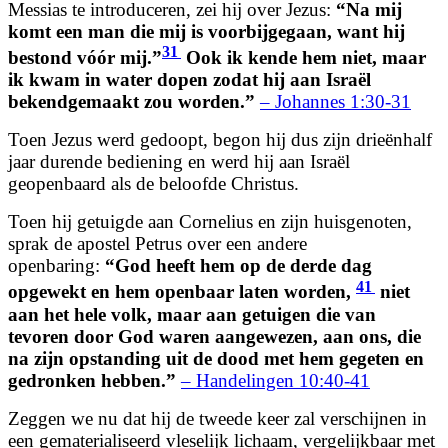
Messias te introduceren, zei hij over Jezus:
“Na mij
komt een man die mij is voorbijgegaan, want hij
31
bestond vóór mij.”
Ook ik kende hem niet, maar
ik kwam in water dopen zodat hij aan Israël
bekendgemaakt zou worden.”
– Johannes 1:30-31
Toen Jezus werd gedoopt, begon hij dus zijn drieënhalf
jaar durende bediening en werd hij aan Israël
geopenbaard als de beloofde Christus.
Toen hij getuigde aan Cornelius en zijn huisgenoten,
sprak de apostel Petrus over een andere
openbaring:
“God heeft hem op de derde dag
41
opgewekt en hem openbaar laten worden,
niet
aan het hele volk, maar aan getuigen die van
tevoren door God waren aangewezen, aan ons, die
na zijn opstanding uit de dood met hem gegeten en
gedronken hebben.”
– Handelingen 10:40-41
Zeggen we nu dat hij de tweede keer zal verschijnen in
een gematerialiseerd vleselijk lichaam, vergelijkbaar met