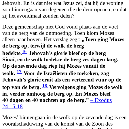
Jehovah. En is dat niet wat Jezus zei, dat hij de woning
zou binnengaan van degenen die de deur openen, en dat
zij het avondmaal zouden delen?
Deze gemeenschap met God vond plaats aan de voet
van de berg van de ontmoeting. Toen klom Mozes
alleen naar boven. Het verslag zegt:
„Toen ging Mozes
de berg op, terwijl de wolk de berg
16
bedekte.
Jehovah’s glorie bleef op de berg
Sinaï, en de wolk bedekte de berg zes dagen lang.
Op de zevende dag riep hij Mozes vanuit de
17
wolk.
Voor de Israëlieten die toekeken, zag
Jehovah’s glorie eruit als een verterend vuur op de
18
top van de berg.
Vervolgens ging Mozes de wolk
in, verder omhoog de berg op. En Mozes bleef
40 dagen en 40 nachten op de berg.”
– Exodus
24:15-18
Mozes’ binnengaan in de wolk op de zevende dag is een
voorafschaduwing van de komst van de Zoon des