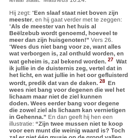
Hij zegt: “
Een slaaf staat niet boven zijn
meester
, en hij gaat verder met te zeggen:
“
Als de meester van het huis al
Beëlzebub wordt genoemd, hoeveel te
meer dan zijn huisgenoten!”
Vers 26.
“
Wees dus niet bang voor ze, want alles
wat verborgen is, zal onthuld worden, en
27
wat geheim is, zal bekend worden.
Wat
ik jullie in de duisternis zeg, vertel dat in
het licht, en wat jullie in het oor gefluisterd
28
wordt, predik dat van de daken.
En
wees niet bang voor degenen die wel het
lichaam maar niet de ziel kunnen
doden. Wees eerder bang voor degene
die zowel ziel als lichaam kan vernietigen
in Gehenna.”
En dan geeft hij hen een
illustratie:
“Zijn twee mussen niet te koop
voor een munt die weinig waard is? Toch
zal er niet één musje op de grond vallen