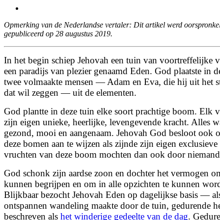
View
Larger
Opmerking van de Nederlandse vertaler: Dit artikel werd oorspronkeli
Image
gepubliceerd op 28 augustus 2019.
In het begin schiep Jehovah een tuin van voortreffelijke 
een paradijs van plezier genaamd Eden. God plaatste in de
twee volmaakte mensen — Adam en Eva, die hij uit het s
dat wil zeggen — uit de elementen.
God plantte in deze tuin elke soort prachtige boom. Elk
zijn eigen unieke, heerlijke,
levengevende kracht. Alles w
gezond, mooi en aangenaam. Jehovah God besloot ook o
deze bomen aan te wijzen als zijnde zijn eigen exclusiev
vruchten van deze boom mochten dan ook door niemand
God schonk zijn aardse zoon en dochter het vermogen o
kunnen begrijpen en om in alle opzichten te kunnen word
Blijkbaar bezocht Jehovah Eden op dagelijkse basis — al
ontspannen wandeling maakte door de tuin, gedurende h
beschreven als
het winderige gedeelte van de dag
. Gedure