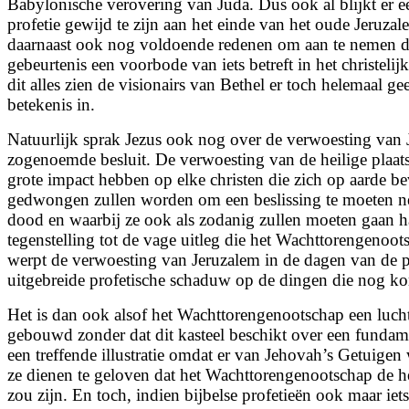
Babylonische
verovering van Juda. Dus ook al blijkt er e
profetie gewijd te zijn aan het einde van het oude Jeruzal
daarnaast ook nog voldoende redenen om aan te nemen da
gebeurtenis een voorbode van iets betreft in het christelij
dit alles zien de visionairs van Bethel er toch helemaal ge
betekenis in.
Natuurlijk sprak Jezus ook nog over de verwoesting van J
zogenoemde besluit. De verwoesting van de heilige plaat
grote impact hebben op elke christen die zich op aarde 
gedwongen zullen worden om een beslissing te moeten 
dood en waarbij ze ook als zodanig zullen moeten gaan h
tegenstelling tot de vage uitleg die het Wachttorengenoot
werpt de verwoesting van Jeruzalem in de dagen van de p
uitgebreide profetische schaduw op de dingen die nog k
Het is dan ook alsof het Wachttorengenootschap een lucht
gebouwd zonder dat dit kasteel beschikt over een fundam
een treffende illustratie omdat er van Jehovah’s Getuigen
ze dienen te geloven dat het Wachttorengenootschap de h
zou zijn. En toch, indien bijbelse profetieën ook maar ie