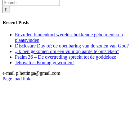
Search
for:
Recent Posts
Er zullen binnenkort wereldschokkende gebeurtenissen
plaatsvinden
Disclosure Day of; de openbaring van de zonen van God?
„Ik ben gekomen om een vuur op aarde te ontsteken”
Psalm 36 – De overtreding spreekt tot de goddeloze
Jehovah is Koning geworden!
e-mail p.hettinga@gmail.com
X
YouTube
Blogger
Facebook
Instagram
SoundCloud
Email
Page load link
Go
to
Top