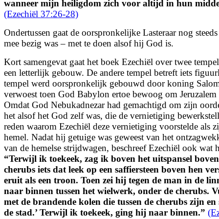
wanneer mijn heiligdom zich voor altijd in hun midd
(Ezechiël 37:26-28)
Ondertussen gaat de oorspronkelijke Lasteraar nog steeds
mee bezig was – met te doen alsof hij God is.
Kort samengevat gaat het boek Ezechiël over twee tempel
een letterlijk gebouw. De andere tempel betreft iets figuur
tempel werd oorspronkelijk gebouwd door koning Salom
verwoest toen God Babylon ertoe bewoog om Jeruzalem t
Omdat God Nebukadnezar had gemachtigd om zijn oordele
het alsof het God zelf was, die de vernietiging bewerkstel
reden waarom Ezechiël deze vernietiging voorstelde als zi
hemel. Nadat hij getuige was geweest van het ontzagwe
van de hemelse strijdwagen, beschreef Ezechiël ook wat h
“
Terwijl ik toekeek, zag ik boven het uitspansel bove
cherubs iets dat leek op een saffiersteen boven hen ver
eruit als een troon. Toen zei hij tegen de man in de li
naar binnen tussen het wielwerk, onder de cherubs. V
met de brandende kolen die tussen de cherubs zijn en s
de stad.’ Terwijl ik toekeek, ging hij naar binnen.
”
(E