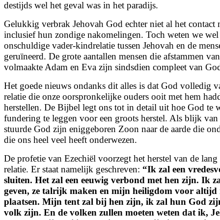
destijds wel het geval was in het paradijs.
Gelukkig verbrak Jehovah God echter niet al het contac
inclusief hun zondige nakomelingen. Toch weten we wel 
onschuldige vader-kindrelatie tussen Jehovah en de men
geruïneerd. De grote aantallen mensen die afstammen van
volmaakte Adam en Eva zijn sindsdien compleet van God
Het goede nieuws ondanks dit alles is dat God volledig v
relatie die onze oorspronkelijke ouders ooit met hem had
herstellen. De Bijbel legt ons tot in detail uit hoe God t
fundering te leggen voor een groots herstel. Als blijk van
stuurde God zijn eniggeboren Zoon naar de aarde die on
die ons heel veel heeft onderwezen.
De profetie van Ezechiël voorzegt het herstel van de lang
relatie. Er staat namelijk geschreven:
“
Ik zal een vredes
sluiten. Het zal een eeuwig verbond met hen zijn. Ik za
geven, ze talrijk maken en mijn heiligdom voor altij
plaatsen. Mijn tent zal bij hen zijn, ik zal hun God zij
volk zijn. En de volken zullen moeten weten dat ik, Je