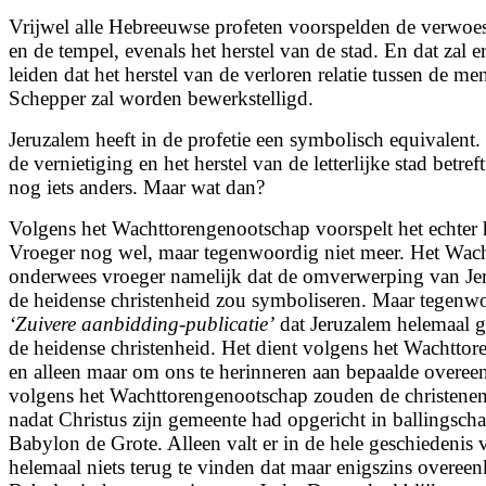
Vrijwel alle Hebreeuwse profeten voorspelden de verwoe
en de tempel, evenals het herstel van de stad. En dat zal e
leiden dat het herstel van de verloren relatie tussen de me
Schepper zal worden bewerkstelligd.
Jeruzalem heeft in de profetie een symbolisch equivalent
de vernietiging en het herstel van de letterlijke stad betr
nog iets anders. Maar wat dan?
Volgens het Wachttorengenootschap voorspelt het echter h
Vroeger nog wel, maar tegenwoordig niet meer. Het Wac
onderwees vroeger namelijk dat de omverwerping van Je
de heidense christenheid zou symboliseren. Maar tegenwo
‘Zuivere aanbidding-publicatie’
dat Jeruzalem helemaal g
de heidense christenheid. Het dient volgens het Wachtto
en alleen maar om ons te herinneren aan bepaalde overe
volgens het Wachttorengenootschap zouden de christenen
nadat Christus zijn gemeente had opgericht in ballingsch
Babylon de Grote. Alleen valt er in de hele geschiedenis
helemaal niets terug te vinden dat maar enigszins overee