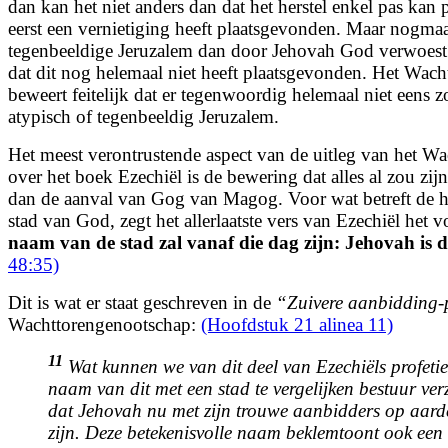
dan kan het niet anders dan dat het herstel enkel pas kan 
eerst een vernietiging heeft plaatsgevonden. Maar nogma
tegenbeeldige Jeruzalem dan door Jehovah God verwoest
dat dit nog helemaal niet heeft plaatsgevonden. Het Wac
beweert feitelijk dat er tegenwoordig helemaal niet eens zo
atypisch of tegenbeeldig Jeruzalem.
Het meest verontrustende aspect van de uitleg van het W
over het boek Ezechiël is de bewering dat alles al zou zij
dan de aanval van Gog van Magog. Voor wat betreft de he
stad van God, zegt het allerlaatste vers van Ezechiël het 
naam van de stad zal vanaf die dag zijn: Jehovah is d
48:35)
Dit is wat er staat geschreven in de
“Zuivere aanbidding-
Wachttorengenootschap:
(Hoofdstuk 21 alinea 11)
11
Wat kunnen we van dit deel van Ezechiëls profeti
naam van dit met een stad te vergelijken bestuur ver
dat Jehovah nu met zijn trouwe aanbidders op aard
zijn. Deze betekenisvolle naam beklemtoont ook een 