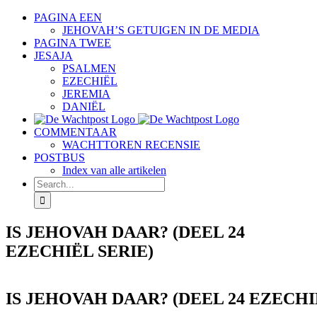
Skip
PAGINA EEN
to
JEHOVAH’S GETUIGEN IN DE MEDIA
content
PAGINA TWEE
JESAJA
PSALMEN
EZECHIËL
JEREMIA
DANIËL
COMMENTAAR
WACHTTOREN RECENSIE
POSTBUS
Index van alle artikelen
Search
for:
IS JEHOVAH DAAR? (DEEL 24
EZECHIËL SERIE)
IS JEHOVAH DAAR? (DEEL 24 EZECHI