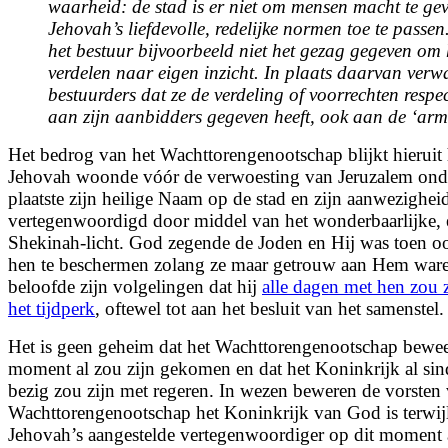
waarheid: de stad is er niet om mensen macht te g
Jehovah’s liefdevolle, redelijke normen toe te passen
het bestuur bijvoorbeeld niet het gezag gegeven om 
verdelen naar eigen inzicht. In plaats daarvan verw
bestuurders dat ze de verdeling of voorrechten respec
aan zijn aanbidders gegeven heeft, ook aan de ‘arm
Het bedrog van het Wachttorengenootschap blijkt hieruit h
Jehovah woonde vóór de verwoesting van Jeruzalem ond
plaatste zijn heilige Naam op de stad en zijn aanwezighei
vertegenwoordigd door middel van het wonderbaarlijke,
Shekinah-licht. God zegende de Joden en Hij was toen oo
hen te beschermen zolang ze maar getrouw aan Hem war
beloofde zijn volgelingen dat hij
alle dagen met hen zou z
het tijdperk
, oftewel tot aan het besluit van het samenstel.
Het is geen geheim dat het Wachttorengenootschap beweer
moment al zou zijn gekomen en dat het Koninkrijk al sin
bezig zou zijn met regeren. In wezen beweren de vorsten 
Wachttorengenootschap het Koninkrijk van God is terwij
Jehovah’s aangestelde vertegenwoordiger op dit moment 