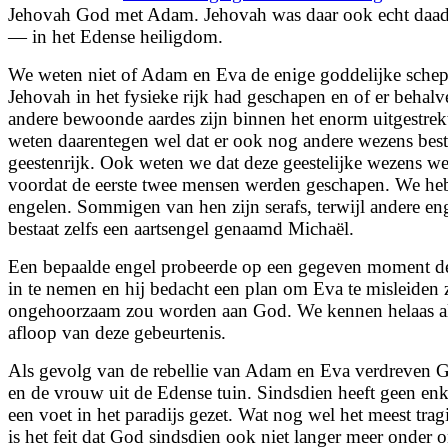
Jehovah God met Adam. Jehovah was daar ook echt daad
— in het Edense heiligdom.
We weten niet of Adam en Eva de enige goddelijke schep
Jehovah in het fysieke rijk had geschapen en of er behal
andere bewoonde aardes zijn binnen het enorm uitgestre
weten daarentegen wel dat er ook nog andere wezens best
geestenrijk. Ook weten we dat deze geestelijke wezens w
voordat de eerste twee mensen werden geschapen. We he
engelen. Sommigen van hen zijn serafs, terwijl andere eng
bestaat zelfs een aartsengel genaamd Michaël.
Een bepaalde engel probeerde op een gegeven moment de
in te nemen en hij bedacht een plan om Eva te misleiden z
ongehoorzaam zou worden aan God. We kennen helaas all
afloop van deze gebeurtenis.
Als gevolg van de rebellie van Adam en Eva verdreven 
en de vrouw uit de Edense tuin. Sindsdien heeft geen en
een voet in het paradijs gezet. Wat nog wel het meest tragis
is het feit dat God sindsdien ook niet langer meer onder 