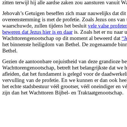
zitten terwijl hij alle aardse zaken zou aansturen vanuit
Jehovah’s Getuigen beseffen zich maar nauwelijks dat dit 
overeenstemming is met de profetie. Zoals Jezus ons van 
waarschuwde, zullen tijdens het besluit
vele valse profete
beweren dat Jezus hier is en daar
is. Zoals het er nu naar ui
Wachttorengenootschap op dit moment al beweerd dat
“J
het binnenste heiligdom van Bethel. De zogenaamde bin
Bethel.
Gezien de aantoonbare onjuistheid van deze grandioze b
Wachttorengenootschap, betreft het belangrijkste dat we 
afleiden, dat het fundament is gelegd voor de daadwerkel
vervulling van de profetie. En we kunnen er dan ook heel
het echte stadsbestuur véél grootser, véél oneindiger en vé
zijn dan het Wachttoren Bijbel- en Traktaatgenootschap.