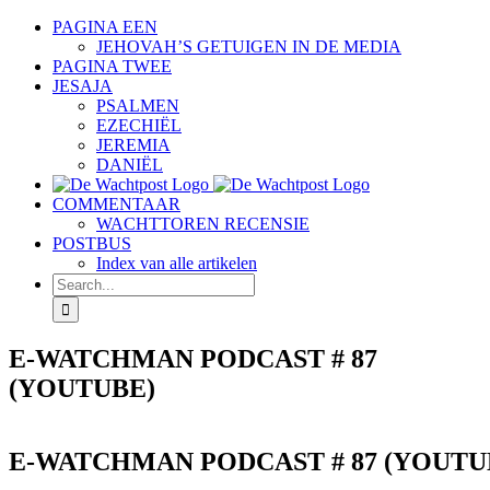
Skip
PAGINA EEN
to
JEHOVAH’S GETUIGEN IN DE MEDIA
content
PAGINA TWEE
JESAJA
PSALMEN
EZECHIËL
JEREMIA
DANIËL
COMMENTAAR
WACHTTOREN RECENSIE
POSTBUS
Index van alle artikelen
Search
for:
E-WATCHMAN PODCAST # 87
(YOUTUBE)
E-WATCHMAN PODCAST # 87 (YOUTU