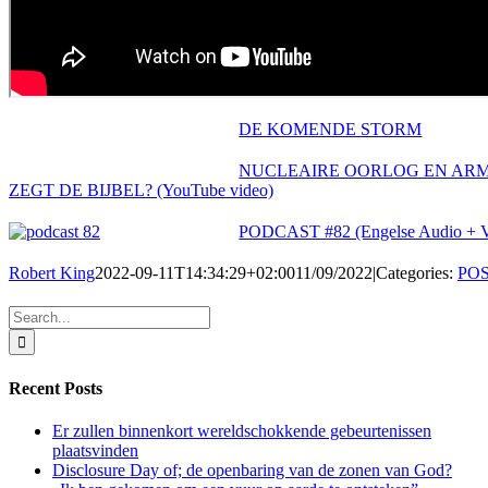
DE KOMENDE STORM
NUCLEAIRE OORLOG EN AR
ZEGT DE BIJBEL? (YouTube video)
PODCAST #82 (Engelse Audio + V
Robert King
2022-09-11T14:34:29+02:00
11/09/2022
|
Categories:
PO
Search
for:
Recent Posts
Er zullen binnenkort wereldschokkende gebeurtenissen
plaatsvinden
Disclosure Day of; de openbaring van de zonen van God?