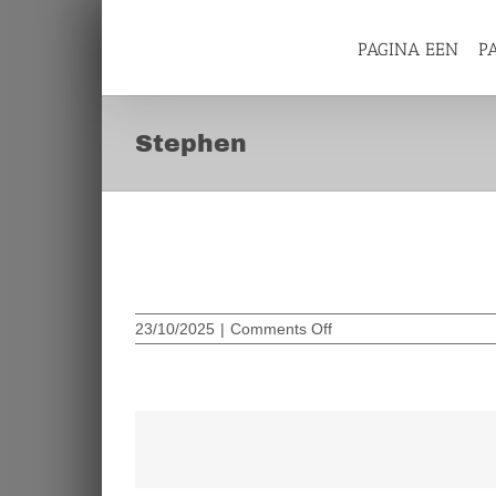
Skip
to
content
PAGINA EEN
P
Stephen
Stephen
on
23/10/2025
|
Comments Off
Stephen