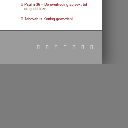
Psalm 36 – De overtreding spreekt tot
de goddeloze
Jehovah is Koning geworden!
X
YouTube
Blogger
Facebook
Instagram
SoundCloud
Email