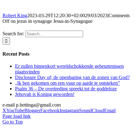
Robert King
2023-03-29T12:20:30+02:00
29/03/2023
|
Comments
Off
on jezus in synagoge Jesus-in-Synagogue
Search for:
Recent Posts
Er zullen binnenkort wereldschokkende gebeurtenissen
plaatsvinden
Disclosure Day of; de openbaring van de zonen van God?
„Ik ben gekomen om een vuur op aarde te ontsteken”
Psalm 36 – De overtreding spreekt tot de goddeloze
Jehovah is Koning geworden!
e-mail p.hettinga@gmail.com
X
YouTube
Blogger
Facebook
Instagram
SoundCloud
Email
Page load link
Go to Top