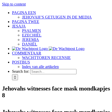
Skip to content
PAGINA EEN
JEHOVAH’S GETUIGEN IN DE MEDIA
PAGINA TWEE
JESAJA
PSALMEN
EZECHIËL
JEREMIA
DANIËL
COMMENTAAR
WACHTTOREN RECENSIE
POSTBUS
Index van alle artikelen
Search for:
Jehovahs witnesses face mask mondkapjes
8
Jehovahs witnesses face mask mondkapjes