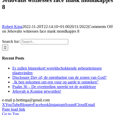
8
Robert King
2022-11-20T22:14:10+01:00
20/11/2022
|
Comments Off
on Jehovahs witnesses face mask mondkapjes 8
Search for:
Recent Posts
Er zullen binnenkort wereldschokkende gebeurtenissen
plaatsvinden
Disclosure Day of; de openbaring van de zonen van God?
„Ik ben gekomen om een vuur op aarde te ontsteken”
Psalm 36 – De overtreding spreekt tot de goddeloze
Jehovah is Koning geworden!
e-mail p.hettinga@gmail.com
X
YouTube
Blogger
Facebook
Instagram
SoundCloud
Email
Page load link
Go to Top