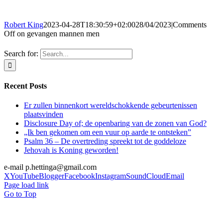
Robert King
2023-04-28T18:30:59+02:00
28/04/2023
|
Comments
Off
on gevangen mannen men
Search for:
Recent Posts
Er zullen binnenkort wereldschokkende gebeurtenissen
plaatsvinden
Disclosure Day of; de openbaring van de zonen van God?
„Ik ben gekomen om een vuur op aarde te ontsteken”
Psalm 36 – De overtreding spreekt tot de goddeloze
Jehovah is Koning geworden!
e-mail p.hettinga@gmail.com
X
YouTube
Blogger
Facebook
Instagram
SoundCloud
Email
Page load link
Go to Top