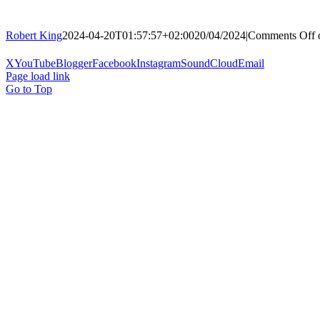
Robert King
2024-04-20T01:57:57+02:00
20/04/2024
|
Comments Off
o
X
YouTube
Blogger
Facebook
Instagram
SoundCloud
Email
Page load link
Go to Top