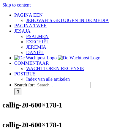
Skip to content
PAGINA EEN
JEHOVAH’S GETUIGEN IN DE MEDIA
PAGINA TWEE
JESAJA
PSALMEN
EZECHIËL
JEREMIA
DANIËL
COMMENTAAR
WACHTTOREN RECENSIE
POSTBUS
Index van alle artikelen
Search for:
callig-20-600×178-1
callig-20-600×178-1