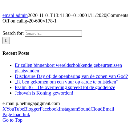
emanl-admin
2020-11-01T13:41:30+01:00
01/11/2020
|
Comments
Off
on callig-20-600×178-1
Search for:
Recent Posts
Er zullen binnenkort wereldschokkende gebeurtenissen
plaatsvinden
Disclosure Day of; de openbaring van de zonen van God?
„Ik ben gekomen om een vuur op aarde te ontsteken”
Psalm 36 – De overtreding spreekt tot de goddeloze
Jehovah is Koning geworden!
e-mail p.hettinga@gmail.com
X
YouTube
Blogger
Facebook
Instagram
SoundCloud
Email
Page load link
Go to Top