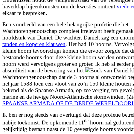
haverklap bijeenkomsten om de kwesties omtrent
vrede e
elkaar te bespreken.
Een voorbeeld van een hele belangrijke profetie die het
Wachttorengenootschap compleet irrelevant heeft gemaakt,
hoofdstuk van Daniël. De wachter, Daniel, zag een enor
tanden en koperen klauwen
. Het had 10 hoorns. Vervolg
kleine hoorn tevoorschijn komen die ervoor zorgde dat d
bestaande hoorns door deze kleine hoorn werden ontwort
hoorn werd vervolgens groter en groter. Ik heb al eerder
absurditeit van de bewering van het
Wachttorengenootschap dat de 3 hoorns al ontworteld b
het jaar 1588 toen een vloot van zo’n 150 kleine houten z
bekend als de Spaanse Armada, op zee verging ten gevol
marine en de hevige Noord-Atlantische stormwinden. (Zie
SPAANSE ARMADA OF DE DERDE WERELDOOR
Ik ben er nog steeds van overtuigd dat deze profetie betr
de
nabije toekomst. De opkomende 11
hoorn zal gedurende
gelijktijdig bestaan naast de 10 gevestigde hoorns voorda