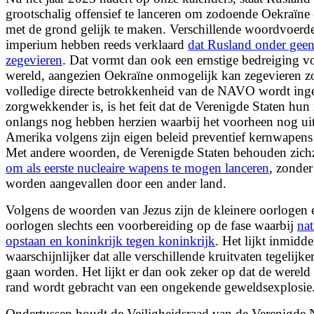
grootschalig offensief te lanceren om zodoende Oekraïne
met de grond gelijk te maken. Verschillende woordvoerde
imperium hebben reeds verklaard
dat Rusland onder gee
zegevieren
. Dat vormt dan ook een ernstige bedreiging vo
wereld, aangezien Oekraïne onmogelijk kan zegevieren z
volledige directe betrokkenheid van de NAVO wordt ing
zorgwekkender is, is het feit dat de Verenigde Staten hun 
onlangs nog
hebben herzien waarbij het voorheen nog ui
Amerika volgens zijn eigen beleid preventief kernwapens
Met andere woorden, de Verenigde Staten behouden zichze
om als eerste nucleaire wapens te mogen lanceren
, zonder 
worden aangevallen door een ander land.
Volgens de woorden van Jezus zijn de kleinere oorlogen 
oorlogen slechts een voorbereiding op de fase waarbij
nat
opstaan en koninkrijk tegen koninkrijk
. Het lijkt inmidde
waarschijnlijker dat alle verschillende kruitvaten tegelijke
gaan worden. Het lijkt er dan ook zeker op dat de wereld 
rand wordt gebracht van een ongekende geweldsexplosie
Ondertussen houdt de Veiligheidsraad van de Verenigde 