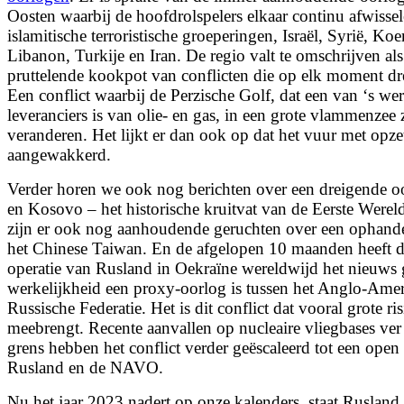
Oosten waarbij de hoofdrolspelers elkaar continu afwisse
islamitische terroristische groeperingen, Israël, Syrië, Ko
Libanon, Turkije en Iran. De regio valt te omschrijven als
pruttelende kookpot van conflicten die op elk moment
dr
Een conflict waarbij de Perzische Golf, dat een van ‘s wer
leveranciers is van olie- en gas, in een grote vlammenze
veranderen. Het lijkt er dan ook op dat het vuur met opze
aangewakkerd.
Verder horen we ook nog berichten over een dreigende oo
en Kosovo – het historische kruitvat van de Eerste Werel
zijn er ook nog aanhoudende geruchten over een ophand
het Chinese Taiwan. En de afgelopen 10 maanden heeft de 
operatie van Rusland in Oekraïne wereldwijd het nieuws
werkelijkheid een proxy-oorlog is tussen het Anglo-Amer
Russische Federatie. Het is dit conflict dat vooral grote ri
meebrengt. Recente aanvallen op nucleaire vliegbases ve
grens hebben het conflict verder geëscaleerd tot een open
Rusland en de NAVO.
Nu het jaar 2023 nadert op onze kalenders, staat Rusland