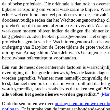
de bijbelse profetieën. Die oriëntatie is dan ook in over
bijbelse aansporing om vooral waakzaam te blijven. Wa
echter wel een fundamenteel probleem voor de Jehovah’
doodeenvoudige reden dat het Wachttorengenootschap clai
profetieën op dit moment al zouden zijn vervuld. Waar
waakzaam moeten blijven indien de dingen die binnenko
lang geleden zouden hebben plaatsgevonden? Het enige 
profetische agenda van het Wachttorengenootschap is ove
ondergang van Babylon de Grote tijdens de grote verdruk
oorlog van Armageddon. Voor Jehovah’s Getuigen is er 
betrouwbaar referentiepunt voorhanden.
Eén van de meest desoriënterende factoren is waarschijnli
overtuiging dat het goede nieuws
tijdens
de laatste dagen 
worden gepredikt. Wanneer men namelijk zorgvuldig de p
leest, dan ziet men ook dat daarin wordt onthuld dat het
wordt gepredikt, precies zoals Jezus dit te kennen gaf:
“
O
alle volken het goede nieuws worden gepredikt.
”
(Mar
Ondertussen horen we over
oorlogen en horen we over b
oorlogen
. Er is sprake van de immer aanhoudende-oorlo