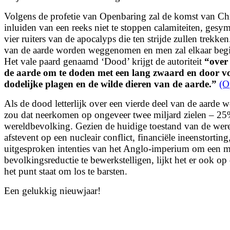
Volgens de profetie van Openbaring zal de komst van Chr
inluiden van een reeks niet te stoppen calamiteiten, gesy
vier ruiters van de apocalyps die ten strijde zullen trekke
van de aarde worden weggenomen en men zal elkaar
begi
Het vale paard genaamd ‘Dood’ krijgt de autoriteit
“
over
de aarde om te doden met een lang zwaard en door vo
dodelijke plagen en de wilde dieren van de aarde.”
(O
Als de dood letterlijk over een vierde deel van de aarde 
zou dat neerkomen op ongeveer twee miljard zielen – 2
wereldbevolking. Gezien de huidige toestand van de were
afstevent op een nucleair conflict, financiële ineenstorting
uitgesproken intenties van het Anglo-imperium om een m
bevolkingsreductie te bewerkstelligen, lijkt het er ook o
het punt staat om los te barsten.
Een gelukkig nieuwjaar!