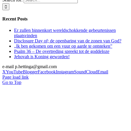
Recent Posts
Er zullen binnenkort wereldschokkende gebeurtenissen
plaatsvinden
Disclosure Day of; de openbaring van de zonen van God?
„Ik ben gekomen om een vuur op aarde te ontsteken”
Psalm 36 – De overtreding spreekt tot de goddeloze
Jehovah is Koning geworden!
e-mail p.hettinga@gmail.com
X
YouTube
Blogger
Facebook
Instagram
SoundCloud
Email
Page load link
Go to Top