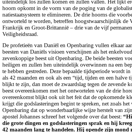
uiteindelijk los zullen komen en zullen vallen. Het lijkt e
hoorn opkomt in de vorm van de poging van de globalis
natiestaatsysteem te elimineren. De drie hoorns die voor
ontworteld te worden, betreffen hoogstwaarschijnlijk de 
Frankrijk en Groot-Brittannië – drie van de vijf permane
Veiligheidsraad.
De profetieën van Daniël en Openbaring vullen elkaar aan
beesten van Daniëls visioen verschijnen als het enkelvou
zevenkoppige beest uit Openbaring. De beide beesten voe
heiligen en zullen hen uiteindelijk overwinnen na een bep
te hebben gestreden. Deze bepaalde tijdsperiode wordt in 
als 42 maanden en ook als een “tijd, tijden en
een halve t
blijkt te zijn, dan moet de zwaardslag tegen de zevende k
beest overeenkomen met het ontwortelen van de drie hor
overeenkomst blijkt ook uit het feit dat de opkomende k
krijgt die godslasteringen begint te spreken, net zoals het 
Openbaring dat op wonderbaarlijke wijze herstelt van zi
apostel Johannes schreef het volgende over dat beest:
“
Hi
die grote dingen en godslasteringen sprak en hij kreeg
42 maanden lang te handelen. Hij opende zijn mond m