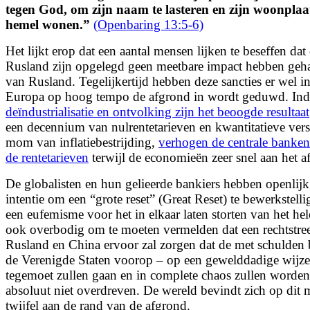
tegen God, om zijn naam te lasteren en zijn woonplaat
hemel wonen.
”
(Openbaring 13:5-6)
Het lijkt erop dat een aantal mensen lijken te beseffen dat 
Rusland zijn opgelegd geen meetbare impact hebben geh
van Rusland. Tegelijkertijd hebben deze sancties er wel in
Europa op hoog tempo de afgrond in wordt geduwd. Ind
deïndustrialisatie en ontvolking zijn het beoogde resultaat
een decennium van nulrentetarieven en kwantitatieve vers
mom van inflatiebestrijding,
verhogen de centrale banken
de rentetarieven
terwijl de economieën zeer snel aan het a
De globalisten en hun gelieerde bankiers hebben openlij
intentie om een “grote reset” (Great Reset) te bewerkstelli
een eufemisme
voor het in elkaar laten storten van het he
ook overbodig om te moeten vermelden dat een rechtstre
Rusland en China ervoor zal zorgen dat de met schulden 
de Verenigde Staten voorop – op een gewelddadige wijz
tegemoet zullen gaan en in complete chaos zullen worden 
absoluut niet overdreven. De wereld bevindt zich op dit
twijfel aan de rand van de afgrond.