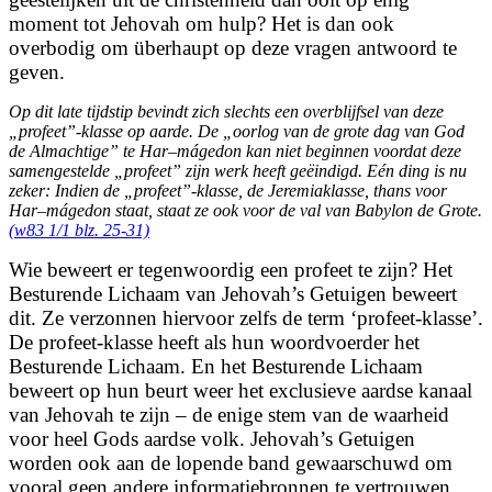
moment tot Jehovah om hulp? Het is dan ook
overbodig om überhaupt op deze vragen antwoord te
geven.
Op dit late tijdstip bevindt zich slechts een overblijfsel van deze
„profeet”-klasse op aarde. De „oorlog van de grote dag van God
de Almachtige” te Har–mágedon kan niet beginnen voordat deze
samengestelde „profeet” zijn werk heeft geëindigd. Eén ding is nu
zeker: Indien de „profeet”-klasse, de Jeremiaklasse, thans voor
Har–mágedon staat, staat ze ook voor de val van Babylon de Grote.
(w83 1/1 blz. 25-31)
Wie beweert er tegenwoordig een profeet te zijn? Het
Besturende Lichaam van Jehovah’s
Getuigen beweert
dit. Ze verzonnen hiervoor zelfs de term ‘profeet-klasse’.
De profeet-klasse heeft als hun woordvoerder het
Besturende Lichaam. En het Besturende Lichaam
beweert op hun beurt weer het exclusieve aardse kanaal
van Jehovah te zijn – de enige stem van de waarheid
voor heel Gods aardse volk. Jehovah’s Getuigen
worden ook aan de lopende band gewaarschuwd om
vooral geen andere informatiebronnen te vertrouwen,