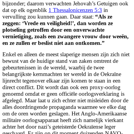
bijzonder; daarom verwachten Jehovah’s Getuigen ook
dat op elk ogenblik
1 Thessalonicenzen 5:3
in
vervulling zou kunnen gaan. Daar staat:
“
Als ze
zeggen: ‘Vrede en veiligheid!’, dan worden ze
plotseling getroffen door een onverwachte
vernietiging, zoals een zwangere vrouw door weeën,
en ze zullen er beslist niet aan ontkomen.
”
Enkel en alleen de meest slaperige mensen zijn zich niet
bewust van de huidige stand van zaken omtrent de
gebeurtenissen in de wereld, waarbij de twee
belangrijkste kernmachten ter wereld in de Oekraïne
lijnrecht tegenover elkaar zijn komen te staan in een
direct conflict. Dit wordt dan ook een proxy-oorlog
genoemd omdat er geen officiële oorlogsverklaring is
afgelegd. Maar laat u zich echter niet misleiden door de
alles doordringende propaganda waarmee we elke dag
om de oren worden geslagen.
Het Anglo-Amerikaanse
militaire oorlogsapparaat heeft zich namelijk vierkant
achter het door nazi’s geteisterde Oekraïense leger
geschaard. Er zijn op dit moment duizenden NAVO-