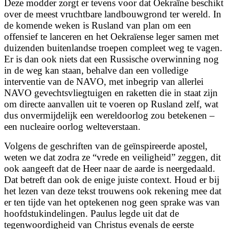
Deze modder zorgt er tevens voor dat Oekraïne beschikt
over de meest vruchtbare landbouwgrond ter wereld. In
de komende weken is Rusland van plan om een
offensief te lanceren en het Oekraïense leger samen met
duizenden buitenlandse troepen compleet weg te vagen.
Er is dan ook niets dat een Russische overwinning nog
in de weg
kan staan, behalve dan een volledige
interventie van de NAVO, met inbegrip van allerlei
NAVO gevechtsvliegtuigen en raketten die in staat zijn
om directe aanvallen uit te voeren op Rusland zelf, wat
dus onvermijdelijk een wereldoorlog zou betekenen –
een nucleaire oorlog welteverstaan.
Volgens de geschriften van de geïnspireerde apostel,
weten we dat zodra ze “vrede en veiligheid” zeggen, dit
ook aangeeft dat de Heer naar de aarde is neergedaald.
Dat betreft dan ook de enige juiste context. Houd er bij
het lezen van deze tekst trouwens ook rekening mee dat
er ten tijde van het
optekenen nog geen sprake was van
hoofdstukindelingen. Paulus legde uit dat de
tegenwoordigheid van Christus evenals de eerste