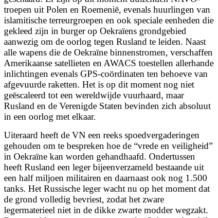
troepen uit Polen en Roemenië, evenals huurlingen van
islamitische terreurgroepen en ook speciale eenheden die
gekleed zijn in burger op Oekraïens grondgebied
aanwezig om de oorlog tegen Rusland te leiden. Naast
alle wapens die de Oekraïne binnenstromen, verschaffen
Amerikaanse satellieten en AWACS toestellen allerhande
inlichtingen evenals GPS-coördinaten ten behoeve van
afgevuurde raketten. Het is op dit moment nog niet
geëscaleerd tot een wereldwijde vuurhaard, maar
Rusland en de Verenigde Staten bevinden zich absoluut
in een oorlog met elkaar.
Uiteraard heeft de VN een reeks spoedvergaderingen
gehouden om te bespreken hoe de “vrede en veiligheid”
in Oekraïne kan worden gehandhaafd. Ondertussen
heeft Rusland een leger bijeenverzameld bestaande uit
een half miljoen militairen en daarnaast ook nog 1.500
tanks. Het Russische leger wacht nu op het moment dat
de grond volledig bevriest, zodat het zware
legermaterieel niet in de dikke zwarte modder wegzakt.