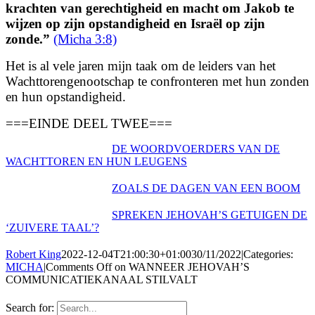
kracht
en van gerechtigheid en macht om Jakob te
wijzen op zijn opstandigheid en Israël op zijn
zonde.
”
(Micha 3:8)
Het is al vele jaren mijn taak om de leiders van het
Wachttorengenootschap te confronteren met hun zonden
en hun opstandigheid.
===EINDE DEEL TWEE===
DE WOORDVOERDERS VAN DE
WACHTTOREN EN HUN LEUGENS
ZOALS DE DAGEN VAN EEN BOOM
SPREKEN JEHOVAH’S GETUIGEN DE
‘ZUIVERE TAAL’?
Robert King
2022-12-04T21:00:30+01:00
30/11/2022
|
Categories:
MICHA
|
Comments Off
on WANNEER JEHOVAH’S
COMMUNICATIEKANAAL STILVALT
Search for: