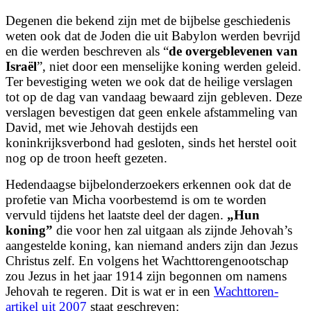
Degenen die bekend zijn met de bijbelse geschiedenis
weten ook dat de Joden die uit Babylon werden bevrijd
en die werden beschreven als “
de overgeblevenen van
Israël
”, niet door een menselijke koning werden geleid.
Ter bevestiging weten we ook dat de heilige verslagen
tot op de dag van vandaag bewaard zijn gebleven. Deze
verslagen bevestigen dat geen enkele afstammeling van
David, met wie Jehovah destijds een
koninkrijksverbond had gesloten, sinds het herstel ooit
nog op de troon heeft gezeten.
Hedendaagse bijbelonderzoekers erkennen ook dat de
profetie van Micha voorbestemd is om te worden
vervuld tijdens het laatste deel der dagen.
„Hun
koning”
die voor hen zal uitgaan als zijnde Jehovah’s
aangestelde koning, kan niemand anders zijn dan Jezus
Christus zelf. En volgens het Wachttorengenootschap
zou Jezus in het jaar 1914 zijn begonnen om namens
Jehovah te regeren. Dit is wat er in een
Wachttoren-
artikel uit 2007
staat geschreven: