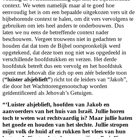
context. We weten namelijk maar al te goed hoe
eenvoudig het is om een bepaalde uitgekozen vers uit de
bijbehorende context te halen, om dit vers vervolgens te
gebruiken om iets heel anders te onderbouwen. Dus
laten we nu eens de betreffende context nader
beschouwen. Vergeet trouwens niet in gedachten te
houden dat dat toen de Bijbel oorspronkelijk werd
opgetekend, dat deze toen nog niet was opgedeeld in
verschillende hoofdstukken en verzen. Het derde
hoofdstuk betreft dus een vervolg en het hoofdstuk
opent met Jehovah die zich op een zéér beleefde toon
(
“luister alsjeblieft”
) richt tot de leiders van “Jakob”,
die door het Wachttorengenootschap worden
geïdentificeerd als Jehovah’s Getuigen.
“‘Luister alsjeblieft, hoofden van Jakob en
aanvoerders van het huis van Israël. Jullie horen
toch te weten wat rechtvaardig is? Maar jullie haten
het goede en houden van het slechte. Jullie stropen
mijn volk de huid af en rukken het vlees van hun