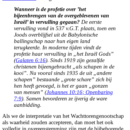
Wanneer is de profetie over ’het
bijeenbrengen van de overgeblevenen van
Israël’ in vervulling gegaan?
De eerste
vervulling vond in 537 v.G.T. plaats, toen een
Joods overblijfsel uit de Babylonische
ballingschap naar hun eigen land
terugkeerde. In moderne tijden vindt de
profetie haar vervulling in „het Israël Gods”
(
Galaten 6:16
). Sinds 1919 zijn gezalfde
christenen bijeengebracht „als schapen in de
kooi”. Nu vooral sinds 1935 de uit „andere
schapen” bestaande „grote schare” zich bij
hen heeft gevoegd, is het er gaan „gonzen
van mensen” (
Johannes 10:16;
Openbaring
7:9
). Samen bevorderen ze ijverig de ware
aanbidding.
Als we de interpretatie van het Wachttorengenootschap
als waarheid zouden accepteren, dan moet het ook
volledig in overeenstemming zijn met de bijbehorende