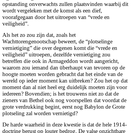
opstanding onverwachts zullen plaatsvinden waarbij dit
wordt vergeleken met de komst als een dief,
voorafgegaan door het uitroepen van “vrede en
veiligheid”.
Als het zo zou zijn dat, zoals het
Wachttorengenootschap beweert, de “plotselinge
vernietiging” die over degenen komt die “vrede en
veiligheid” uitroepen, dezelfde vernietiging zou
betreffen die ook in Armageddon wordt aangericht,
waarom zou iemand dan überhaupt van tevoren op de
hoogte moeten worden gebracht dat het einde van de
wereld op ieder
moment kan uitbreken? Zou het op dat
moment dan al niet heel erg duidelijk moeten zijn voor
iedereen? Bovendien; is het trouwens niet zo dat de
zieners van Bethel ook nog voorspellen dat voordat de
grote verdrukking begint, eerst nog Babylon de Grote
plotseling zal worden vernietigd?
De harde waarheid in deze kwestie is dat de hele 1914-
doctrine berust op louter bedrog. De valse onzichtbare