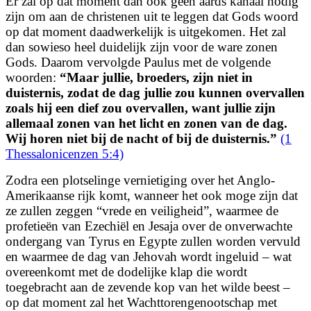
Er zal op dat moment dan ook geen aards kanaal nodig
zijn om aan de christenen uit te leggen dat Gods woord
op dat moment daadwerkelijk is uitgekomen. Het zal
dan sowieso heel duidelijk zijn voor de ware zonen
Gods. Daarom vervolgde Paulus
met de volgende
woorden:
“
Maar jullie, broeders, zijn niet in
duisternis, zodat de dag jullie zou kunnen overvallen
zoals hij een dief zou overvallen, want jullie zijn
allemaal zonen van het licht en zonen van de dag.
Wij horen niet bij de nacht of bij de duisternis.
”
(1
Thessalonicenzen 5:4)
Zodra een plotselinge vernietiging over het Anglo-
Amerikaanse rijk komt, wanneer het ook moge zijn dat
ze zullen zeggen “vrede en veiligheid”, waarmee de
profetieën van Ezechiël en Jesaja over de onverwachte
ondergang van Tyrus en Egypte zullen worden
vervuld
en waarmee de dag van Jehovah wordt ingeluid – wat
overeenkomt met de dodelijke klap die wordt
toegebracht aan de zevende kop van het wilde beest –
op dat moment zal het Wachttorengenootschap met