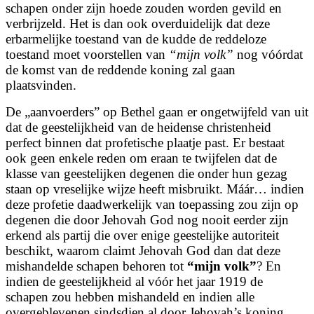
schapen onder zijn hoede zouden worden gevild en
verbrijzeld. Het is dan ook overduidelijk dat deze
erbarmelijke toestand van de kudde de reddeloze
toestand moet voorstellen van
“mijn volk”
nog vóórdat
de komst van de reddende koning zal gaan
plaatsvinden.
De „aanvoerders” op Bethel gaan er ongetwijfeld van uit
dat de geestelijkheid van de heidense christenheid
perfect binnen dat profetische plaatje past. Er bestaat
ook geen enkele reden om eraan te twijfelen dat de
klasse van geestelijken degenen die onder hun gezag
staan op vreselijke wijze heeft misbruikt. Máár… indien
deze profetie daadwerkelijk van toepassing zou zijn op
degenen die door Jehovah God nog nooit eerder zijn
erkend als partij die over enige geestelijke autoriteit
beschikt, waarom claimt Jehovah God dan dat deze
mishandelde schapen behoren tot
“mijn volk”
? En
indien de geestelijkheid al vóór het jaar 1919 de
schapen zou hebben mishandeld en indien alle
overgeblevenen sindsdien al door Jehovah’s
koning