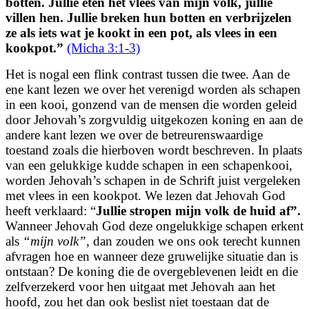
botten. Jullie eten het vlees van mijn volk, jullie
villen hen. Jullie breken hun botten en verbrijzelen
ze als iets wat je kookt in een pot, als vlees in een
kookpot.”
(Micha 3:1-3)
Het is nogal een flink contrast tussen die twee. Aan de
ene kant lezen we over het verenigd worden als schapen
in een kooi, gonzend van de mensen die worden geleid
door Jehovah’s zorgvuldig uitgekozen koning en aan de
andere kant lezen we over de betreurenswaardige
toestand zoals die hierboven wordt beschreven. In plaats
van een gelukkige kudde schapen in een schapenkooi,
worden Jehovah’s schapen in de Schrift juist vergeleken
met vlees in een
kookpot. We lezen dat Jehovah God
heeft verklaard: “
Jullie stropen mijn volk de huid af”.
Wanneer Jehovah God deze ongelukkige schapen erkent
als
“mijn volk”
, dan zouden we ons ook terecht kunnen
afvragen hoe en wanneer deze gruwelijke situatie dan is
ontstaan? De koning die de overgeblevenen leidt en die
zelfverzekerd voor hen uitgaat met Jehovah aan het
hoofd, zou het dan ook beslist niet toestaan dat de