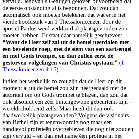
vervuld. Jehovah’s Getuigen geloven bijvoorbeeld dat
de eerste opstanding al is begonnen. Dat zou dan
automatisch ook moeten betekenen dat wat er in het
vierde hoofdstuk van 1 Thessalonicenzen door de
apostel Paulus werd verklaard al plaatsgevonden zou
moeten hebben. Er staat daar namelijk geschreven:
“
Want de Heer zelf zal uit de hemel neerdalen met
een bevelende roep, met de stem van een aartsengel
en met Gods trompet, en dan zullen eerst de
gestorven volgelingen van Christus opstaan.”
(1
Thessalonicenzen 4:16)
Indien het werkelijk zo zou zijn dat de Heer op dit
moment al uit de hemel zou zijn neergedaald met de
autoriteit om op Gods trompet te blazen, dan zou dat
ook absoluut een zéér buitengewone gebeurtenis zijn –
wereldschokkend zelfs. Maar heeft dit dan ook
daadwerkelijk plaatsgevonden? Volgens de visionairs
van Bethel zijn er tegenwoordig nog maar een
handjevol profetieën overgebleven die nog niet zouden
zijn vervuld – en dan met name één
profetie in het