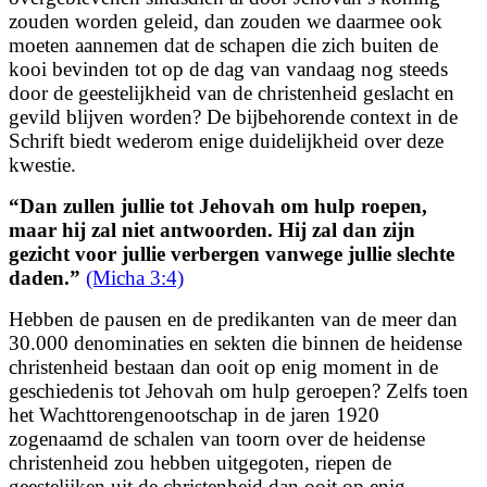
zouden worden geleid, dan zouden we daarmee ook
moeten aannemen dat de schapen die zich buiten de
kooi bevinden tot op de dag van vandaag nog steeds
door de geestelijkheid van de christenheid geslacht en
gevild blijven worden? De bijbehorende context in de
Schrift biedt wederom enige duidelijkheid over deze
kwestie.
“Dan zullen jullie tot Jehovah om hulp roepen,
maar hij zal niet antwoorden.
Hij zal dan zijn
gezicht voor jullie verbergen vanwege jullie slechte
daden.
”
(Micha 3:4)
Hebben de pausen en de predikanten van de meer dan
30.000 denominaties en sekten die binnen de heidense
christenheid bestaan dan ooit op enig moment in de
geschiedenis tot Jehovah om hulp geroepen? Zelfs toen
het Wachttorengenootschap in de jaren 1920
zogenaamd de schalen van toorn over de heidense
christenheid zou hebben uitgegoten, riepen de
geestelijken uit de christenheid dan ooit op enig