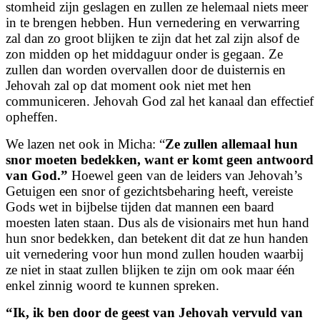
stomheid zijn geslagen en zullen ze helemaal niets meer
in te brengen hebben. Hun vernedering en verwarring
zal dan zo groot blijken te zijn dat het zal zijn alsof de
zon midden op het middaguur onder is gegaan. Ze
zullen dan worden overvallen door de duisternis en
Jehovah zal op dat moment ook niet met hen
communiceren. Jehovah God zal het kanaal dan effectief
opheffen.
We lazen net ook in Micha: “
Ze zullen allemaal hun
snor moeten bedekken, want er komt
geen antwoord
van God.
”
Hoewel geen van de leiders van Jehovah’s
Getuigen een snor of gezichtsbeharing heeft, vereiste
Gods wet in bijbelse tijden dat mannen een baard
moesten laten staan. Dus als de visionairs met hun hand
hun snor bedekken, dan betekent dit dat ze hun handen
uit vernedering voor hun mond zullen houden waarbij
ze niet in staat zullen blijken te zijn om ook maar één
enkel zinnig woord te kunnen spreken.
“
Ik, ik ben door de geest van Jehovah vervuld van