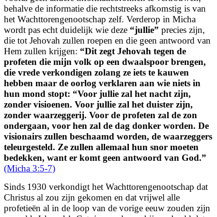
behalve de informatie die rechtstreeks afkomstig is van
het Wachttorengenootschap zelf. Verderop in Micha
wordt pas echt duidelijk wie deze
“jullie”
precies zijn,
die tot Jehovah zullen roepen en die geen antwoord van
Hem zullen krijgen:
“
Dit zegt Jehovah tegen de
profeten die mijn volk op een dwaalspoor brengen,
die vrede verkondigen zolang ze iets te kauwen
hebben maar de oorlog verklaren aan wie niets in
hun mond stopt:
“Voor jullie zal het nacht zijn,
zonder visioenen.
Voor jullie zal het duister zijn,
zonder waarzeggerij.
Voor de profeten zal de zon
ondergaan, voor hen zal de dag donker worden.
De
visionairs zullen beschaamd worden,
de waarzeggers
teleurgesteld.
Ze zullen allemaal hun snor moeten
bedekken, want er komt geen antwoord van God.
”
(Micha 3:5-7)
Sinds 1930 verkondigt het Wachttorengenootschap dat
Christus al zou zijn gekomen en dat vrijwel alle
profetieën al in de loop van de vorige eeuw zouden zijn