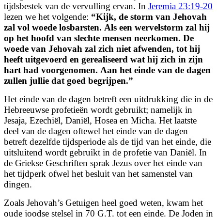
tijdsbestek van de vervulling ervan. In
Jeremia 23:19-20
lezen we het volgende:
“
Kijk, de storm van Jehovah
zal vol woede losbarsten.
Als een wervelstorm zal hij
op het hoofd van slechte mensen neerkomen.
De
woede van Jehovah zal zich niet afwenden,
tot hij
heeft uitgevoerd en gerealiseerd wat hij zich in zijn
hart had voorgenomen.
Aan het einde van de dagen
zullen jullie dat goed begrijpen.
”
Het einde van de dagen betreft een uitdrukking die in de
Hebreeuwse profetieën wordt gebruikt; namelijk in
Jesaja, Ezechiël, Daniël, Hosea en Micha. Het laatste
deel van de dagen oftewel het einde van de dagen
betreft dezelfde tijdsperiode als de tijd van het einde, die
uitsluitend wordt gebruikt in de profetie van Daniël. In
de Griekse Geschriften sprak Jezus over het einde van
het tijdperk ofwel het besluit van het samenstel van
dingen.
Zoals Jehovah’s Getuigen heel goed weten, kwam het
oude joodse stelsel in 70 G.T. tot
een einde. De Joden in