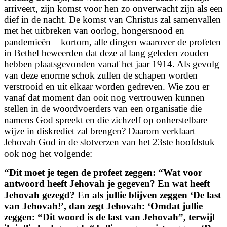
arriveert, zijn komst voor hen zo onverwacht zijn als een
dief in de nacht. De komst van Christus zal samenvallen
met het uitbreken van oorlog, hongersnood en
pandemieën – kortom, alle dingen waarover de profeten
in Bethel beweerden dat deze al lang geleden zouden
hebben plaatsgevonden vanaf het jaar 1914. Als gevolg
van deze enorme
schok zullen de schapen worden
verstrooid en uit elkaar worden gedreven. Wie zou er
vanaf dat moment dan ooit nog vertrouwen kunnen
stellen in de woordvoerders van een organisatie die
namens God spreekt en die zichzelf op onherstelbare
wijze in diskrediet zal brengen? Daarom verklaart
Jehovah God in de slotverzen van het 23ste hoofdstuk
ook nog het volgende:
“
Dit moet je tegen de profeet zeggen: “Wat voor
antwoord heeft Jehovah je gegeven? En wat heeft
Jehovah gezegd? En als jullie blijven zeggen ‘De last
van Jehovah!’, dan zegt Jehovah: ‘Omdat jullie
zeggen: “Dit woord is de last van Jehovah”, terwijl