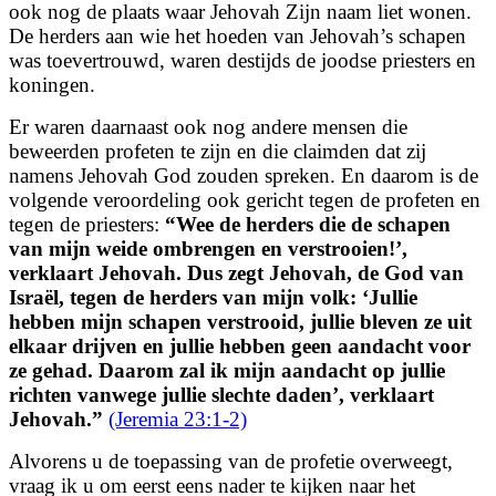
ook nog de plaats waar Jehovah Zijn naam liet wonen.
De herders aan wie het hoeden van Jehovah’s schapen
was toevertrouwd, waren destijds de joodse priesters en
koningen.
Er waren daarnaast ook nog andere mensen die
beweerden profeten te zijn en die claimden dat zij
namens Jehovah God zouden spreken. En daarom is de
volgende veroordeling ook gericht tegen de profeten en
tegen de priesters:
“
Wee de herders die de schapen
van mijn weide ombrengen en verstrooien!’,
verklaart Jehovah. Dus zegt Jehovah, de God van
Israël, tegen de herders van mijn volk: ‘Jullie
hebben mijn schapen verstrooid, jullie bleven ze uit
elkaar drijven en jullie hebben geen aandacht voor
ze gehad. Daarom zal ik mijn aandacht op jullie
richten vanwege jullie slechte daden’, verklaart
Jehovah.
”
(Jeremia 23:1-2)
Alvorens u de toepassing van de profetie overweegt,
vraag ik u om eerst eens nader te kijken naar het