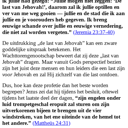
ik jullie had gezegd: “Jullie mogen niet zeggen: ‘De
last van Jehovah!’, daarom zal ik jullie optillen en
ver van me weg gooien — jullie en de stad die ik aan
jullie en je voorouders heb gegeven.
Ik breng
eeuwige schande over jullie en eeuwige vernedering,
die niet zal worden vergeten.”
(Jeremia 23:37-40)
De uitdrukking „de last van Jehovah” kan een zware
goddelijke uitspraak betekenen. Het
Wachttorengenootschap beweert dat zij deze „last van
Jehovah” dragen. Maar vanuit Gods perspectief bezien
zijn het juist deze mensen en hun leiders die een last zijn
voor
Jehovah en zal Hij zichzelf van die last ontdoen.
Dus, hoe kan deze profetie dan het beste worden
begrepen? Jezus zei dat hij tijdens het besluit, oftewel
tijdens het laatste deel der dagen,
“
zijn engelen onder
luid trompetgeschal eropuit zal sturen om zijn
uitverkorenen bijeen te brengen uit de vier
windstreken, van het ene uiteinde van de hemel tot
het andere.
”
(Mattheüs 24:31)