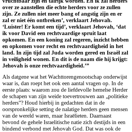
vruchtbaar zijn en talrijk worden. En ik zal herders
over ze aanstellen die echte herders voor ze zullen
zijn. Ze zullen niet meer bang of angstig zijn en er
zal er niet één ontbreken’, verklaart Jehovah.
‘Luister! Er komt een tijd’, verklaart Jehovah, ‘dat
ik voor David een rechtvaardige spruit laat
opkomen. En een koning zal regeren, inzicht hebben
en opkomen voor recht en rechtvaardigheid in het
land. In zijn tijd zal Juda worden gered en Israël zal
in veiligheid wonen. En dit is de naam die hij krijgt:
Jehovah is onze rechtvaardigheid.’
”
Als datgene wat het Wachttorengenootschap onderwijst
waar is, dan roept het ook een aantal vragen op. In de
eerste plaats: waarom zou de liefdevolle hemelse Herder
de schapen van zijn weide toevertrouwen aan „politieke
herders”? Houd hierbij in gedachten
dat in de
oorspronkelijke setting de nalatige herders geen mensen
van de wereld waren, maar Israëlieten. Daarnaast
bevond de gehele Israelitische natie zich destijds in een
bindend verbond met Jehovah God. Dat was ook de