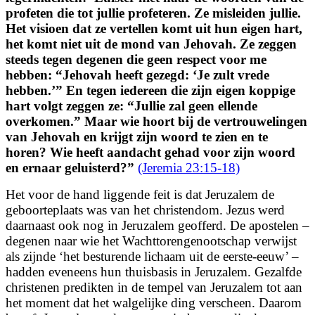
profeten die tot jullie profeteren. Ze misleiden jullie.
Het visioen dat ze vertellen komt uit hun eigen hart,
het komt niet uit de mond van Jehovah.
Ze zeggen
steeds tegen degenen die geen respect voor me
hebben:
“Jehovah heeft gezegd: ‘Je zult vrede
hebben.’” En tegen iedereen die zijn eigen koppige
hart volgt zeggen ze:
“Jullie zal geen ellende
overkomen.”
Maar wie hoort bij de vertrouwelingen
van Jehovah
en krijgt zijn woord te zien en te
horen?
Wie heeft aandacht gehad voor zijn woord
en ernaar geluisterd?
”
(Jeremia 23:15-18)
Het voor de hand liggende feit is dat Jeruzalem de
geboorteplaats was van het christendom. Jezus werd
daarnaast ook nog in Jeruzalem geofferd. De apostelen –
degenen naar wie het Wachttorengenootschap verwijst
als zijnde ‘het besturende lichaam uit de eerste-eeuw’ –
hadden eveneens hun thuisbasis in Jeruzalem. Gezalfde
christenen predikten in de tempel van Jeruzalem tot aan
het moment dat het walgelijke ding verscheen. Daarom