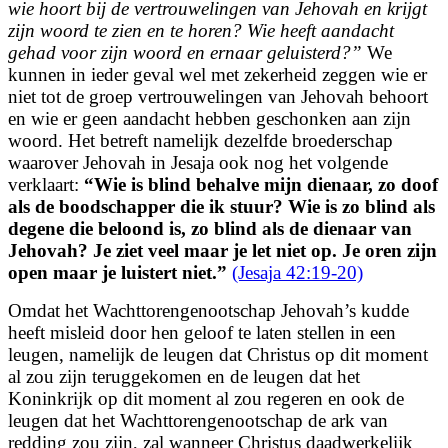
wie hoort bij de vertrouwelingen van Jehovah
en krijgt
zijn woord te zien en te horen?
Wie heeft aandacht
gehad voor zijn woord en ernaar geluisterd?
”
We
kunnen in ieder geval wel met zekerheid zeggen wie er
niet tot de groep vertrouwelingen van Jehovah behoort
en wie er geen aandacht hebben geschonken aan zijn
woord. Het betreft namelijk dezelfde broederschap
waarover
Jehovah in Jesaja ook nog het volgende
verklaart:
“
Wie is blind behalve mijn dienaar,
zo doof
als de boodschapper die ik stuur?
Wie is zo blind als
degene die beloond is, zo blind als de dienaar van
Jehovah?
Je ziet veel maar je let niet op.
Je oren zijn
open maar je luistert niet.
”
(Jesaja 42:19-20)
Omdat het Wachttorengenootschap Jehovah’s kudde
heeft misleid door hen geloof te laten stellen in een
leugen, namelijk de leugen dat Christus op dit moment
al zou zijn teruggekomen en de leugen dat het
Koninkrijk op dit moment al zou regeren en ook de
leugen dat het Wachttorengenootschap de ark van
redding zou zijn, zal wanneer Christus daadwerkelijk