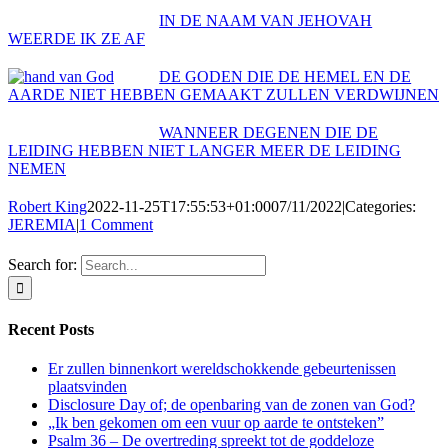
IN DE NAAM VAN JEHOVAH
WEERDE IK ZE AF
DE GODEN DIE DE HEMEL EN DE
AARDE NIET HEBBEN GEMAAKT ZULLEN VERDWIJNEN
WANNEER DEGENEN DIE DE
LEIDING HEBBEN NIET LANGER MEER DE LEIDING
NEMEN
Robert King
2022-11-25T17:55:53+01:00
07/11/2022
|
Categories:
JEREMIA
|
1 Comment
Search for:
Recent Posts
Er zullen binnenkort wereldschokkende gebeurtenissen
plaatsvinden
Disclosure Day of; de openbaring van de zonen van God?
„Ik ben gekomen om een vuur op aarde te ontsteken”
Psalm 36 – De overtreding spreekt tot de goddeloze