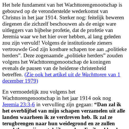
Het hele fundament van het Wachttorengenootschap is
gebouwd op de veronderstelde wederkomst van
Christus in het jaar 1914. Sterker nog: feitelijk beweren
diegenen die zichzelf beschouwen als de enige ware
uitleggers van bijbelse profetie, dat de profetie van
Jeremia waar we het hier over hebben, al lang geleden
zou zijn vervuld! Volgens de
institutionele zieners
vertrouwde God zijn kostbare schapen toe aan „politieke
herders”. Deze zogenaamde „politieke herders” zouden
volgens het Wachttorengenootschap de koningen
evenals de pausen van de heidense christenheid
betreffen.
(Zie ook het artikel uit
de Wachttoren
van 1
december 1979)
En vermoedelijk zou volgens het
Wachttorengenootschap in het jaar 1914 ook nog
Jeremia 23:3-6
in vervulling zijn gegaan:
“
Dan zal ik
het overblijfsel van mijn schapen verzamelen uit alle
landen waarheen ik ze verdreven heb. Ik zal ze
terugbrengen naar hun weidegrond en ze zullen