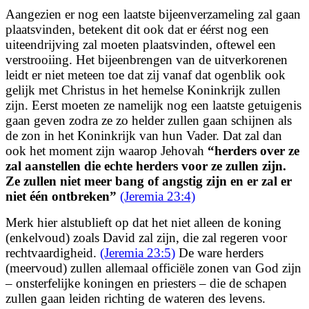
Aangezien er nog een laatste bijeenverzameling zal gaan
plaatsvinden, betekent dit ook dat er éérst nog een
uiteendrijving zal moeten plaatsvinden, oftewel een
verstrooiing. Het bijeenbrengen van de uitverkorenen
leidt er niet meteen toe dat zij vanaf dat ogenblik ook
gelijk met Christus in het hemelse Koninkrijk zullen
zijn. Eerst moeten ze namelijk nog een laatste getuigenis
gaan geven zodra ze zo helder zullen gaan schijnen als
de zon in het Koninkrijk van hun Vader. Dat zal dan
ook het moment zijn waarop Jehovah
“
herders over ze
zal aanstellen die echte herders voor ze zullen zijn.
Ze zullen niet meer bang of angstig zijn en er zal er
niet één ontbreken”
(Jeremia 23:4)
Merk hier alstublieft op dat het niet alleen de koning
(enkelvoud) zoals David zal zijn, die zal regeren voor
rechtvaardigheid.
(Jeremia 23:5)
De ware herders
(meervoud) zullen allemaal officiële zonen van God zijn
– onsterfelijke koningen en priesters – die de schapen
zullen gaan leiden richting de wateren des levens.