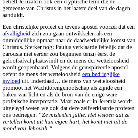
betreft Jeruzalem ook een cryptische term die de
gemeente van Christus in het laatste deel van de dagen
aanduidt.
Een christelijke profeet en tevens apostel voorzei dat een
afvalligheid
zich zou gaan ontwikkelen als een
onmiddellijke opmaat naar de daadwerkelijke komst van
Christus. Sterker nog: Paulus verklaarde feitelijk dat de
parousia niet eerder zou beginnen tenzij éérst de
geloofsafval plaatsvindt en de mens der wetteloosheid
wordt geopenbaard. Volgens de geïnspireerde apostel
oefent de mens der wetteloosheid
een bedrieglijke
invloed
uit. Inderdaad… de mens van wetteloosheid
promoot het Wachttorengenootschap als zijnde een
baken van licht en als de bron van de enige ware
profetische interpretatie. Maar zoals er in Jeremia wordt
uitgelegd weten we ook dat deze zelfverklaarde profeten
ons bedriegen.
“
Ze misleiden jullie. Het visioen dat ze
vertellen komt uit hun eigen hart, het komt niet uit de
mond van Jehovah.“