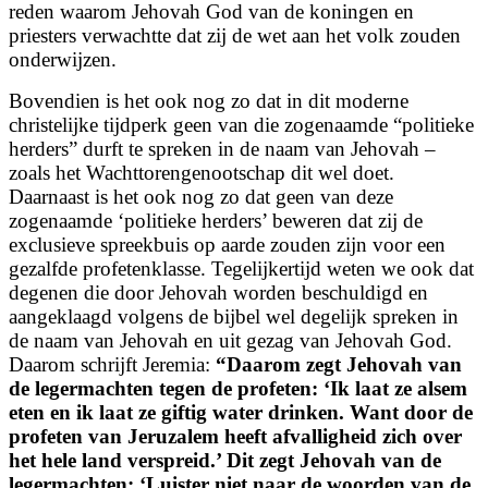
reden waarom Jehovah God van de koningen en
priesters verwachtte dat zij de wet aan het volk zouden
onderwijzen.
Bovendien is het ook nog zo dat in dit moderne
christelijke tijdperk geen van die zogenaamde “politieke
herders” durft te spreken in de naam van Jehovah –
zoals het Wachttorengenootschap dit wel doet.
Daarnaast is het ook nog zo dat geen van deze
zogenaamde ‘politieke herders’ beweren dat zij de
exclusieve spreekbuis op aarde zouden zijn voor een
gezalfde profetenklasse. Tegelijkertijd weten we ook dat
degenen die door Jehovah worden beschuldigd en
aangeklaagd volgens de bijbel wel degelijk spreken in
de naam van Jehovah en uit gezag van Jehovah God.
Daarom schrijft Jeremia:
“
Daarom zegt Jehovah van
de legermachten tegen de profeten:
‘Ik laat ze alsem
eten en ik laat ze giftig water drinken. Want door de
profeten van Jeruzalem heeft afvalligheid zich over
het hele land verspreid.’
Dit zegt Jehovah van de
legermachten:
‘Luister niet naar de woorden van de