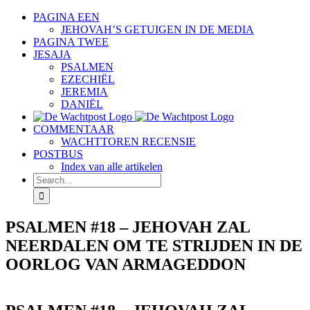
Skip
PAGINA EEN
to
JEHOVAH’S GETUIGEN IN DE MEDIA
content
PAGINA TWEE
JESAJA
PSALMEN
EZECHIËL
JEREMIA
DANIËL
COMMENTAAR
WACHTTOREN RECENSIE
POSTBUS
Index van alle artikelen
Search
for:
PSALMEN #18 – JEHOVAH ZAL
NEERDALEN OM TE STRIJDEN IN DE
OORLOG VAN ARMAGEDDON