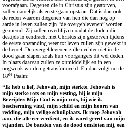
voorafgaan. Degenen die in Christus zijn gestorven,
zullen namelijk als eerste gaan opstaan. Dat is dan ook
de reden waarom diegenen van hen die dan nog op
aarde in leven zullen zijn “de overgeblevenen” worden
genoemd. Zij zullen overblijven nadat de doden die
destijds in eendracht met Christus zijn gestorven tijdens
de eerste opstanding weer tot leven zullen zijn gewekt in
de hemel. De overgeblevenen zullen echter niet in de
dood gaan slapen zoals hun voorgangers dit wél deden.
In plaats daarvan zullen ze onmiddellijk en in een
oogwenk worden getransformeerd. En dan volgt nu de
de
18
Psalm:
“
Ik heb u lief, Jehovah, mijn sterkte. Jehovah is
mijn sterke rots en mijn vesting, hij is mijn
Bevrijder.
Mijn God is mijn rots, bij wie ik
bescherming vind, mijn schild en mijn hoorn van
redding, mijn veilige schuilplaats.
Ik roep Jehovah
aan, die alle eer verdient,
en ik word gered van mijn
vijanden.
De banden van de dood omsloten mij,
een