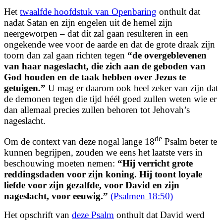
Het
twaalfde hoofdstuk van Openbaring
onthult dat
nadat Satan en zijn engelen uit de hemel zijn
neergeworpen – dat dit zal gaan resulteren in een
ongekende wee voor de aarde en dat de grote draak zijn
toorn dan zal gaan richten tegen
“
de overgeblevenen
van haar nageslacht, die zich aan de geboden van
God houden en de taak hebben over Jezus te
getuigen.
”
U mag er daarom ook heel zeker van zijn dat
de demonen tegen die tijd héél goed zullen weten wie er
dan allemaal precies zullen behoren tot Jehovah’s
nageslacht.
de
Om de context van deze nogal lange 18
Psalm beter te
kunnen begrijpen, zouden we eens het laatste vers in
beschouwing moeten nemen:
“
Hij verricht grote
reddingsdaden voor zijn koning.
Hij toont loyale
liefde voor zijn gezalfde, voor David en zijn
nageslacht, voor eeuwig.
”
(Psalmen 18:50)
Het opschrift van
deze Psalm
onthult dat David werd