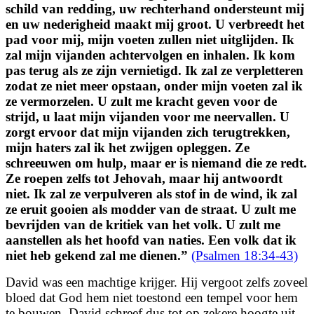
schild van redding,
uw rechterhand ondersteunt mij
en uw nederigheid maakt mij groot.
U verbreedt het
pad voor mij,
mijn voeten zullen niet uitglijden.
Ik
zal mijn vijanden achtervolgen en inhalen.
Ik kom
pas terug als ze zijn vernietigd.
Ik zal ze verpletteren
zodat ze niet meer opstaan,
onder mijn voeten zal ik
ze vermorzelen.
U zult me kracht geven voor de
strijd,
u laat mijn vijanden voor me neervallen.
U
zorgt ervoor dat mijn vijanden zich terugtrekken,
mijn haters zal ik het zwijgen opleggen.
Ze
schreeuwen om hulp, maar er is niemand die ze redt.
Ze roepen zelfs tot Jehovah, maar hij antwoordt
niet.
Ik zal ze verpulveren als stof in de wind,
ik zal
ze eruit gooien als modder van de straat.
U zult me
bevrijden van de kritiek van het volk.
U zult me
aanstellen als het hoofd van naties. Een volk dat ik
niet heb gekend zal me dienen.
”
(Psalmen 18:34-43)
David was een machtige krijger. Hij vergoot zelfs zoveel
bloed dat God hem niet toestond een tempel voor hem
te bouwen. David schreef dus tot op zekere hoogte uit