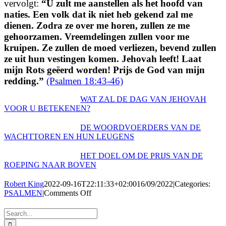
vervolgt:
“
U zult me aanstellen als het hoofd van
naties.
Een volk dat ik niet heb gekend zal me
dienen.
Zodra ze over me horen, zullen ze me
gehoorzamen.
Vreemdelingen zullen voor me
kruipen.
Ze zullen de moed verliezen,
bevend zullen
ze uit hun vestingen komen.
Jehovah leeft! Laat
mijn Rots geëerd worden!
Prijs de God van mijn
redding.
”
(Psalmen 18:43-46)
WAT ZAL DE DAG VAN JEHOVAH
VOOR U BETEKENEN?
DE WOORDVOERDERS VAN DE
WACHTTOREN EN HUN LEUGENS
HET DOEL OM DE PRIJS VAN DE
ROEPING NAAR BOVEN
Robert King
2022-09-16T22:11:33+02:00
16/09/2022
|
Categories:
on
PSALMEN
|
Comments Off
PSALMEN
#18
Search
–
for: