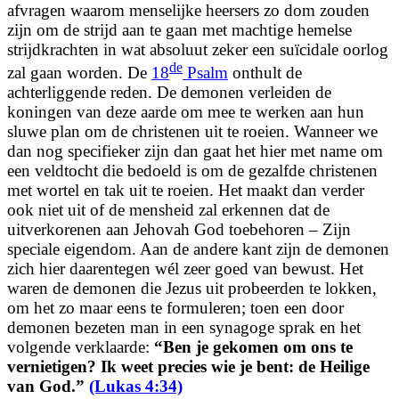
afvragen waarom menselijke heersers zo dom zouden
zijn om de strijd aan te gaan met machtige hemelse
strijdkrachten in wat absoluut zeker een suïcidale oorlog
de
zal gaan worden. De
18
Psalm
onthult de
achterliggende reden. De demonen verleiden de
koningen van deze aarde om mee te werken aan hun
sluwe plan om de christenen uit te roeien. Wanneer we
dan nog specifieker zijn dan gaat het hier met name om
een veldtocht die bedoeld is om de gezalfde christenen
met wortel en tak uit te roeien. Het maakt dan verder
ook niet uit of de mensheid zal erkennen dat de
uitverkorenen aan Jehovah God toebehoren – Zijn
speciale eigendom. Aan de andere kant zijn de demonen
zich hier daarentegen wél zeer goed van bewust. Het
waren de demonen die Jezus uit probeerden te lokken,
om het zo maar eens te formuleren; toen een door
demonen bezeten man in een synagoge sprak en het
volgende verklaarde:
“
Ben je gekomen om ons te
vernietigen? Ik weet precies wie je bent: de Heilige
van God.
”
(Lukas 4:34)