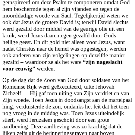
geïnspireerd om deze Psalm te componeren omdat God
hem beschermde tegen al zijn vijanden en tegen de
moorddadige woede van Saul. Tegelijkertijd weten we
ook dat Jezus de grotere David is; terwijl David slechts
werd gezalfd door middel van de geurige olie uit een
kruik, werd Jezus daarentegen gezalfd door Gods
heilige geest. En dit gold niet alleen voor Jezus, want
nadat Christus naar de hemel was opgestegen, werden
ook anderen van zijn volgelingen op dezelfde manier
gezalfd – waardoor ze als het ware
“zijn nageslacht
voor eeuwig”
werden.
Op de dag dat de Zoon van God door soldaten van het
Romeinse Rijk werd geëxecuteerd, uitte Jehovah
Zichzelf — Hij gaf toen uiting van Zijn verdriet en van
Zijn woede. Toen Jezus in doodsangst aan de martelpaal
hing, verduisterde de zon, ondanks het feit dat het toen
nog vroeg in de middag was. Toen Jezus uiteindelijk
stierf, werd Jeruzalem geschokt door een grote
aardbeving. Deze aardbeving was zo krachtig dat de
lijken zelfs uit de herinneringsgraven naar boven