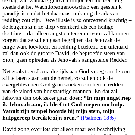
de dag van vandaag geloven miljoenen mensen nog
steeds dat het Wachttorengenootschap een geestelijk
paradijs is en dat het daarnaast ook nog de ark van
redding zou zijn. Deze illusie is zo ontzettend krachtig –
de leugens zijn zo diep verankerd als een heilige
doctrine – dat alleen angst en terreur ervoor zal kunnen
zorgen dat ze zullen gaan begrijpen dat Jehovah de
enige ware toevlucht en redding betekent. En uiteraard
zal dan ook de grotere David, de beproefde steen van
Sion, gaan optreden als Jehovah’s aangestelde Redder.
Net zoals toen Jozua destijds aan God vroeg om de zon
stil te laten staan aan de hemel, zo zullen ook de
overgeblevenen God gaan smeken om hen te redden
van de vloed van boosaardige mannen. En dat zal
Jehovah dan ook zeker gaan doen:
“
In mijn angst riep
ik Jehovah aan,
ik bleef tot God roepen om hulp.
Vanuit zijn tempel hoorde hij mijn stem, mijn
hulpgeroep bereikte zijn oren.
”
(Psalmen 18:6)
David zong over iets dat alleen maar een beschrijving