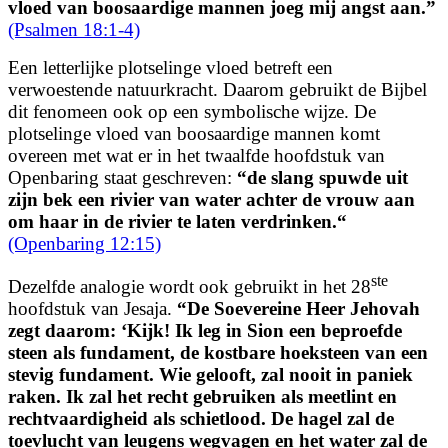
vloed van boosaardige mannen joeg mij angst aan.
”
(Psalmen 18:1-4)
Een letterlijke plotselinge vloed betreft een
verwoestende natuurkracht. Daarom gebruikt de Bijbel
dit fenomeen ook op een symbolische wijze. De
plotselinge vloed van boosaardige mannen komt
overeen met wat er in het twaalfde hoofdstuk van
Openbaring staat geschreven:
“d
e slang spuwde uit
zijn bek een rivier van water achter de vrouw aan
om haar in de rivier te laten verdrinken.
“
(Openbaring 12:15)
ste
Dezelfde analogie wordt ook gebruikt in het 28
hoofdstuk van Jesaja.
“
De Soevereine Heer Jehovah
zegt daarom:
‘Kijk! Ik leg in Sion een beproefde
steen als fundament, de kostbare hoeksteen van een
stevig fundament.
Wie gelooft, zal nooit in paniek
raken.
Ik zal het recht gebruiken als meetlint
en
rechtvaardigheid als schietlood. De hagel zal de
toevlucht van leugens wegvagen en het water zal de