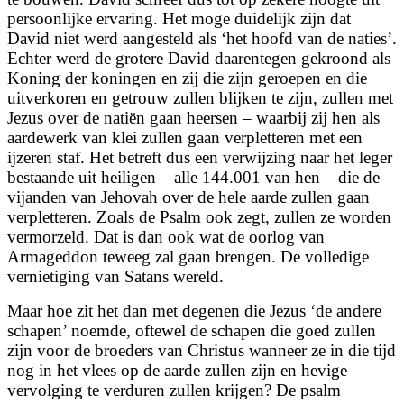
persoonlijke ervaring. Het moge duidelijk zijn dat
David niet werd aangesteld als ‘het hoofd van de naties’.
Echter werd de grotere David daarentegen gekroond als
Koning der koningen en zij die zijn geroepen en die
uitverkoren en getrouw zullen blijken te zijn,
zullen met
Jezus over de natiën gaan heersen – waarbij zij hen als
aardewerk van klei zullen gaan verpletteren met een
ijzeren staf. Het betreft dus een verwijzing naar het leger
bestaande uit heiligen – alle 144.001 van hen – die de
vijanden van Jehovah over de hele aarde zullen gaan
verpletteren. Zoals de Psalm ook zegt, zullen ze worden
vermorzeld. Dat is dan ook wat de oorlog van
Armageddon teweeg zal gaan brengen. De volledige
vernietiging van Satans wereld.
Maar hoe zit het dan met degenen die Jezus ‘de andere
schapen’ noemde, oftewel de schapen die goed zullen
zijn voor de broeders van Christus wanneer ze in die tijd
nog in het vlees op de aarde zullen zijn en hevige
vervolging te verduren zullen krijgen? De psalm