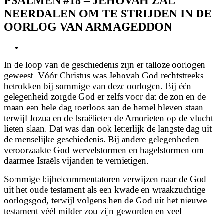
PSALMEN #18 – JEHOVAH ZAL
NEERDALEN OM TE STRIJDEN IN DE
OORLOG VAN ARMAGEDDON
View
Larger
In de loop van de geschiedenis zijn er talloze oorlogen
Image
geweest. Vóór Christus was Jehovah God rechtstreeks
betrokken bij sommige van deze oorlogen. Bij één
gelegenheid zorgde God er zelfs voor dat de zon en de
maan een hele dag roerloos aan de hemel bleven staan
terwijl Jozua en de Israëlieten de Amorieten op de vlucht
lieten slaan. Dat was dan ook letterlijk de langste dag uit
de menselijke geschiedenis. Bij andere gelegenheden
veroorzaakte God wervelstormen en hagelstormen om
daarmee Israëls vijanden te vernietigen.
Sommige bijbelcommentatoren verwijzen naar de God
uit het oude testament als een kwade en wraakzuchtige
oorlogsgod, terwijl volgens hen de God uit het nieuwe
testament véél milder zou zijn geworden en veel