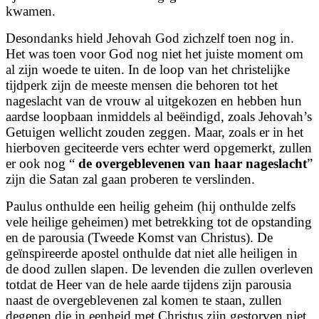
kwamen.
Desondanks hield Jehovah God zichzelf toen nog in.
Het was toen voor God nog niet het juiste moment om
al zijn woede te uiten. In de loop van het christelijke
tijdperk zijn de meeste mensen die behoren tot het
nageslacht van de vrouw al uitgekozen en hebben hun
aardse loopbaan inmiddels al beëindigd, zoals Jehovah’s
Getuigen wellicht zouden zeggen. Maar, zoals er in het
hierboven geciteerde vers echter werd opgemerkt, zullen
er ook nog “
de overgeblevenen van haar nageslacht
”
zijn die Satan zal gaan proberen te verslinden.
Paulus onthulde een heilig geheim (hij onthulde zelfs
vele heilige geheimen) met betrekking tot de opstanding
en de parousia (Tweede Komst van Christus). De
geïnspireerde apostel onthulde dat niet alle heiligen in
de dood zullen slapen. De levenden die zullen overleven
totdat de Heer van de hele aarde tijdens zijn parousia
naast de overgeblevenen zal komen te staan, zullen
degenen die in eenheid met Christus zijn gestorven niet