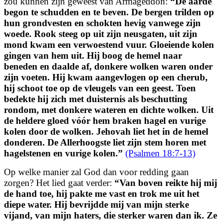
zou kunnen zijn geweest van Armageddon:
“
De aarde
begon te schudden en te beven.
De bergen trilden op
hun grondvesten en schokten hevig vanwege zijn
woede.
Rook steeg op uit zijn neusgaten,
uit zijn
mond kwam een verwoestend vuur.
Gloeiende kolen
gingen van hem uit.
Hij boog de hemel naar
beneden en daalde af,
donkere wolken waren onder
zijn voeten.
Hij kwam aangevlogen op een cherub,
hij schoot toe op de vleugels van een geest.
Toen
bedekte hij zich met duisternis
als beschutting
rondom, met donkere wateren en dichte wolken.
Uit
de heldere gloed vóór hem
braken hagel en vurige
kolen door de wolken.
Jehovah liet het in de hemel
donderen.
De Allerhoogste liet zijn stem horen met
hagelstenen en vurige kolen.
”
(Psalmen 18:7-13)
Op welke manier zal God dan voor redding gaan
zorgen? Het lied gaat verder:
“
Van boven reikte hij mij
de hand toe,
hij pakte me vast en trok me uit het
diepe water.
Hij bevrijdde mij van mijn sterke
vijand,
van mijn haters, die sterker waren dan ik.
Ze