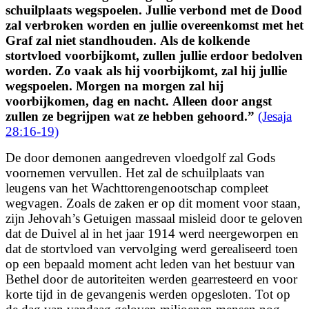
schuilplaats wegspoelen.
Jullie verbond met de Dood
zal verbroken worden
en jullie overeenkomst met het
Graf zal niet standhouden.
Als de kolkende
stortvloed voorbijkomt, zullen jullie erdoor bedolven
worden.
Zo vaak als hij voorbijkomt,
zal hij jullie
wegspoelen. Morgen na morgen zal hij
voorbijkomen, dag en nacht.
Alleen door angst
zullen ze begrijpen wat ze hebben gehoord.
”
(Jesaja
28:16-19)
De door demonen aangedreven vloedgolf zal Gods
voornemen vervullen. Het zal de schuilplaats van
leugens van het Wachttorengenootschap compleet
wegvagen. Zoals de zaken er op dit moment voor staan,
zijn Jehovah’s Getuigen massaal misleid door te
geloven
dat de Duivel al in het jaar 1914 werd neergeworpen en
dat de stortvloed van vervolging werd gerealiseerd toen
op een bepaald moment acht leden van het bestuur van
Bethel door de autoriteiten werden gearresteerd en voor
korte tijd in de gevangenis werden opgesloten. Tot op