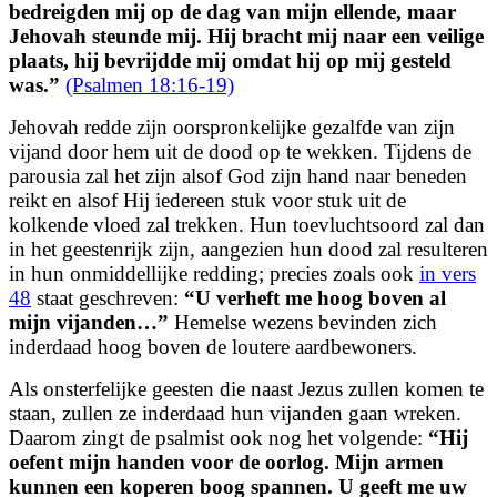
bedreigden mij op de dag van mijn ellende,
maar
Jehovah steunde mij.
Hij bracht mij naar een veilige
plaats,
hij bevrijdde mij omdat hij op mij gesteld
was.
”
(Psalmen 18:16-19)
Jehovah redde zijn oorspronkelijke gezalfde van zijn
vijand door hem uit de dood op te wekken. Tijdens de
parousia zal het zijn alsof God zijn hand naar beneden
reikt en alsof Hij iedereen stuk voor stuk uit de
kolkende vloed zal trekken. Hun toevluchtsoord zal dan
in het geestenrijk zijn, aangezien hun dood zal resulteren
in hun onmiddellijke redding; precies zoals ook
in vers
48
staat geschreven:
“
U verheft me hoog boven al
mijn vijanden
…”
Hemelse wezens bevinden zich
inderdaad hoog boven de loutere aardbewoners.
Als onsterfelijke geesten die naast Jezus zullen komen te
staan, zullen ze inderdaad hun vijanden gaan wreken.
Daarom zingt de psalmist ook nog het volgende:
“
Hij
oefent mijn handen voor de oorlog.
Mijn armen
kunnen een koperen boog spannen.
U geeft me uw