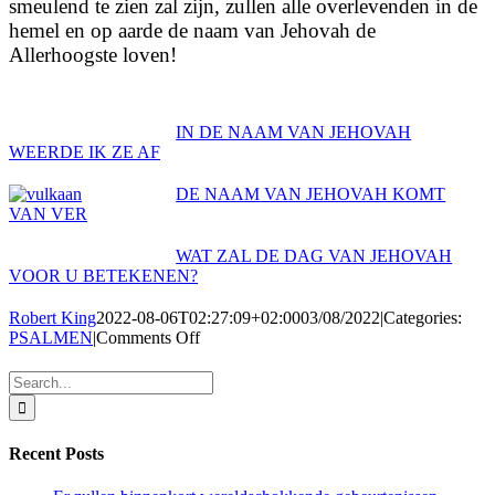
smeulend te zien zal zijn, zullen alle overlevenden in de
hemel en op aarde de naam van Jehovah de
Allerhoogste loven!
IN DE NAAM VAN JEHOVAH
WEERDE IK ZE AF
DE NAAM VAN JEHOVAH KOMT
VAN VER
WAT ZAL DE DAG VAN JEHOVAH
VOOR U BETEKENEN?
Robert King
2022-08-06T02:27:09+02:00
03/08/2022
|
Categories:
on
PSALMEN
|
Comments Off
PSALMEN
#7
Search
–
for:
IK
BEZING
Recent Posts
IN
DE