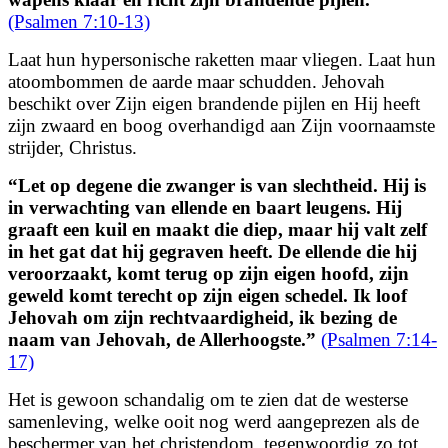
(Psalmen 7:10-13)
Laat hun hypersonische raketten maar vliegen. Laat hun
atoombommen de aarde maar schudden. Jehovah
beschikt over Zijn eigen brandende pijlen en Hij heeft
zijn zwaard en boog overhandigd aan Zijn voornaamste
strijder, Christus.
“
Let op degene die zwanger is van slechtheid.
Hij is
in verwachting van ellende en baart leugens.
Hij
graaft een kuil en maakt die diep,
maar hij valt zelf
in het gat dat hij gegraven heeft.
De ellende die hij
veroorzaakt, komt terug op zijn eigen hoofd,
zijn
geweld komt terecht op zijn eigen schedel.
Ik loof
Jehovah om zijn rechtvaardigheid,
ik bezing de
naam van Jehovah, de Allerhoogste.
”
(Psalmen 7:14-
17)
Het is gewoon schandalig om te zien dat de westerse
samenleving, welke ooit nog werd aangeprezen als de
beschermer van het christendom, tegenwoordig zo tot