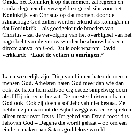
Omdat het Koninkrijk op dat moment zal regeren en
omdat degenen die verzegeld en gered zijn voor het
Koninkrijk van Christus op dat moment door de
Almachtige God zullen worden erkend als koningen in
dat Koninkrijk – als goedgekeurde broeders van
Christus – zal de vervolging van het overblijfsel van het
nageslacht van de vrouw worden beschouwd als een
directe aanval op God. Dat is ook waarom David
verklaarde:
“Laat de volken u omringen.”
Laten we eerlijk zijn. Diep van binnen haten de meeste
mensen God. Atheïsten haten God meer dan wie dan
ook. Ze haten hem zelfs zo erg dat ze simpelweg doen
alsof Hij niet eens bestaat. De meeste christenen haten
God ook. Ook zij doen alsof Jehovah niet bestaat. Ze
hebben zijn naam uit de Bijbel weggewist en ze spreken
alleen maar over Jezus. Het gebed van David roept dus
Jehovah God – Degene die wordt gehaat – op om een
einde te maken aan Satans goddeloze wereld: