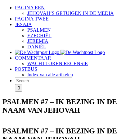
Skip
PAGINA EEN
to
JEHOVAH’S GETUIGEN IN DE MEDIA
content
PAGINA TWEE
JESAJA
PSALMEN
EZECHIËL
JEREMIA
DANIËL
COMMENTAAR
WACHTTOREN RECENSIE
POSTBUS
Index van alle artikelen
Search
for:
PSALMEN #7 – IK BEZING IN DE
NAAM VAN JEHOVAH
PSALMEN #7 – IK BEZING IN DE