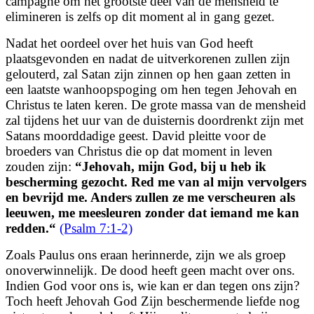
campagne om het grootste deel van de mensheid te
elimineren is zelfs op dit moment al in gang gezet.
Nadat het oordeel over het huis van God heeft
plaatsgevonden en nadat de uitverkorenen zullen zijn
gelouterd, zal Satan zijn zinnen op hen gaan zetten in
een laatste wanhoopspoging om hen tegen Jehovah en
Christus te laten keren. De grote massa van de mensheid
zal tijdens het uur van de duisternis doordrenkt zijn met
Satans moorddadige geest. David pleitte voor de
broeders van Christus die op dat moment in leven
zouden zijn:
“
Jehovah, mijn God, bij u heb ik
bescherming gezocht.
Red me van al mijn vervolgers
en bevrijd me.
Anders zullen ze me verscheuren als
leeuwen,
me meesleuren zonder dat iemand me kan
redden.
“
(Psalm 7:1-2)
Zoals Paulus ons eraan herinnerde, zijn we als groep
onoverwinnelijk. De dood heeft geen macht over ons.
Indien God voor ons is, wie kan er dan tegen ons zijn?
Toch heeft Jehovah God Zijn beschermende liefde nog