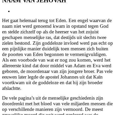
NAAM VAN JEHOVAH
View
Larger
Het gaat helemaal terug tot Eden. Een engel waarvan de
Image
naam niet werd genoemd kwam in opstand tegen God
en stelde zichzelf op als de heerser van het zojuist
geschapen menselijke ras, dat destijds uit slechts twee
zielen bestond. Zijn goddeloze invloed werd pas echt op
een pijnlijke manier duidelijk toen mensen zich buiten
de poorten van Eden begonnen te vermenigvuldigen.
Als een voorbode van wat er nog zou komen, werd het
allereerste kind dat door middel van Adam en Eva werd
geboren, de moordenaar van zijn jongere broer. Pas vele
eeuwen later legde de apostel Johannes uit dat Kaïn
voortkwam uit de goddeloze en dat hij zijn broeder
afslachtte.
De vele pagina’s uit de menselijke geschiedenis zijn
doordrenkt met het bloed van vele miljarden mensen die
op verschillende manieren zijn vermoord. De meest
gruwelijke moord die ooit werd gepleegd was de