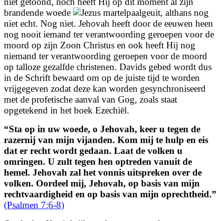
niet getoond, noch heeft Hij op dit moment al zijn
brandende woede
geuit, althans nog
niet echt. Nog niet. Jehovah heeft door de eeuwen heen
nog nooit iemand ter verantwoording geroepen voor de
moord op zijn Zoon Christus en ook heeft Hij nog
niemand ter verantwoording geroepen voor de moord
op talloze gezalfde christenen. Davids gebed wordt dus
in de Schrift bewaard om op de juiste tijd te worden
vrijgegeven zodat deze kan worden gesynchroniseerd
met de profetische aanval van Gog, zoals staat
opgetekend in het boek Ezechiël.
“
Sta op in uw woede, o Jehovah,
keer u tegen de
razernij van mijn vijanden.
Kom mij te hulp en eis
dat er recht wordt gedaan.
Laat de volken u
omringen.
U zult tegen hen optreden vanuit de
hemel.
Jehovah zal het vonnis uitspreken over de
volken.
Oordeel mij, Jehovah, op basis van mijn
rechtvaardigheid en op basis van mijn oprechtheid.
”
(Psalmen 7:6-8)