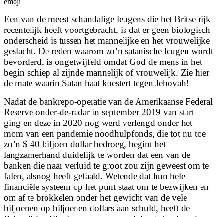
emoji
Een van de meest schandalige leugens die het Britse rijk
recentelijk heeft voortgebracht, is dat er geen biologisch
onderscheid is tussen het mannelijke en het vrouwelijke
geslacht. De reden waarom zo’n satanische leugen wordt
bevorderd, is ongetwijfeld omdat God de mens in het
begin schiep al zijnde mannelijk of vrouwelijk. Zie hier
de mate waarin Satan haat koestert tegen Jehovah!
Nadat de bankrepo-operatie van de Amerikaanse Federal
Reserve onder-de-radar in september 2019 van start
ging en deze in 2020 nog werd verlengd onder het
mom van een pandemie noodhulpfonds, die tot nu toe
zo’n $ 40 biljoen dollar bedroeg, begint het
langzamerhand duidelijk te worden dat een van de
banken die
naar verluid te groot zou zijn geweest om te
falen, alsnog heeft gefaald. Wetende dat hun hele
financiële systeem op het punt staat om te bezwijken en
om af te brokkelen onder het gewicht van de vele
biljoenen op biljoenen dollars aan schuld, heeft de