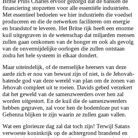
Britse Prins Charles ervoor gezorgd dat de banken de
financiering stopzetten voor alle essentiële industrieën.
Met essentieel bedoelen we hier industrieën die voedsel
produceren en die de netwerken faciliteren om energie
en brandstof te leveren. Het Britse rijk heeft een enorme
kuil uitgegraven in de wetenschap dat miljarden mensen
zullen gaan omkomen van de honger en ook als gevolg
van de onvermijdelijke oorlogen die zullen ontstaan
zodra het hele systeem in elkaar dondert.
Maar uiteindelijk, of de menselijke heersers van deze
aarde zich er nou van bewust zijn of niet, is de Jehovah-
hatende god van deze wereld van plan om de zonen van
Jehovah compleet uit te roeien. Davids gebed verzekert
dat het geweld van de samenzweerders over hen zal
worden uitgestort. En de kuil die de samenzweerders
hebben gegraven, zal voor hen de bodemloze put van
Gehenna blijken te zijn waarin ze zullen gaan vallen.
Wat een glorieuze dag zal dat toch zijn! Terwijl Satans
verwoeste koninkrijk op de achtergrond brandend en