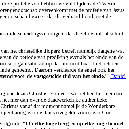
jk deze profetie zou hebben vervuld tijdens de Tweede
httorengenootschap overeenkomt met de profetie van Jezus
genootschap beweert dat dit verband houdt met de
hun onderscheidingsvermogen, dat ditzelfde ook absoluut
an het christelijke tijdperk betreft namelijk datgene wat
de van de periode van prediking evenals het einde van de
aardse organisatie zal op dat moment haar doel hebben
 einde genoemd. Daarom verklaarde de engel ook het
stemd voor de vastgestelde tijd van het einde.
”
(Daniël
ering van Jezus Christus. En nee…we hebben het hier dan
 het hier
dan over de daadwerkelijke authentieke
e Christus vanaf dat moment namelijk de Wonderbare
 openbaring van de dan verzegelde zonen van God.
t volgende:
“
Op elke hoge berg en op elke hoge heuvel