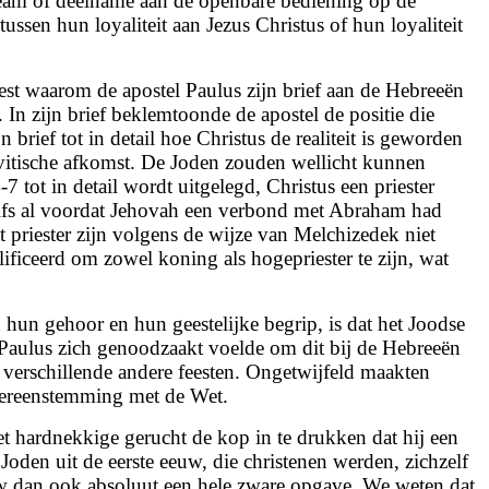
team of deelname aan de openbare bediening op de
sen hun loyaliteit aan Jezus Christus of hun loyaliteit
est waarom de apostel Paulus zijn brief aan de Hebreeën
n zijn brief beklemtoonde de apostel de positie die
rief tot in detail hoe Christus de realiteit is geworden
evitische afkomst. De Joden zouden wellicht kunnen
tot in detail wordt uitgelegd, Christus een priester
lfs al voordat Jehovah een verbond met Abraham had
priester zijn volgens de wijze van Melchizedek niet
ficeerd om zowel koning als hogepriester te zijn, wat
hun gehoor en hun geestelijke begrip, is dat het Joodse
Paulus zich genoodzaakt voelde om dit bij de Hebreeën
n verschillende andere feesten. Ongetwijfeld maakten
overeenstemming met de Wet.
et hardnekkige gerucht de kop in te drukken dat hij een
oden uit de eerste eeuw, die christenen werden, zichzelf
uw dan ook absoluut een hele zware opgave. We weten dat