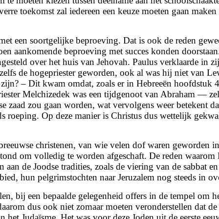
om te moeten kiezen tussen deelname aan het schoolschaak
erre toekomst zal iedereen een keuze moeten gaan maken tus
met een soortgelijke beproeving. Dat is ook de reden gewe
toen aankomende beproeving met succes konden doorstaan. I
teld over het huis van Jehovah. Paulus verklaarde in zijn b
zelfs de hogepriester geworden, ook al was hij niet van L
jn? – Dit kwam omdat, zoals er in Hebreeën hoofdstuk 4-7 
riester Melchizedek was een tijdgenoot van Abraham — ze
e zaad zou gaan worden, wat vervolgens weer betekent dat 
 roeping. Op deze manier is Christus dus wettelijk gekwali
breeuwse christenen, van wie velen dof waren geworden in 
tond om volledig te worden afgeschaft. De reden waarom 
 aan de Joodse tradities, zoals de viering van de sabbat e
ebied, hun pelgrimstochten naar Jeruzalem nog steeds in 
len, bij een bepaalde gelegenheid offers in de tempel om h
aarom dus ook niet zomaar moeten veronderstellen dat de J
n het Judaïsme. Het was voor deze Joden uit de eerste ee