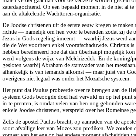
malen verder gaat dan voor de keuze te worden gesteld 
zaterdagochtend. Op een bepaald moment in de niet al te v
aan de aftakelende Wachttoren-organisatie.
De Joodse christenen uit de eerste eeuw kregen te maken 
richtte — namelijk om hen voor te bereiden zodat zij de 
Jezus in Gods regeling inneemt — waarbij Jezus werd aanges
die de Wet voorheen enkel voorafschaduwde. Christus is 
hebben beredeneerd hoe dat dan überhaupt mogelijk kon zi
werd volgens de wijze van Melchizedek. En de koning/p
gesloten waarbij Abraham de stamvader van het messiaans
afhankelijk is van iemands afkomst — maar juist van Gods
overigens niet legaal was onder het Mozaïsche systeem.
Het punt dat Paulus probeerde over te brengen aan de He
systeem Gods beoogde doel had vervuld en op het punt s
in te prenten, is omdat velen van hen nog gebonden waren
enkele Joodse christenen, verspreid over het Romeinse g
Zelfs de apostel Paulus bracht, op aanraden van de aposte
soort afvallige leer van Mozes zou prediken. We zouden d
zomaar van het ene op het andere moment afscheidden va