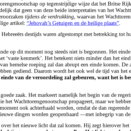
torengenootschap op tegenstrijdige wijze dat het Britse Ri
delijk dat geen van deze beide interpretaties van het Wac
veroorzaken
tijdens de verdrukking
, waarvan het Wachttoren
ige artikel:
“Jehovah’s Getuigen en de heilige plaats”
.
e Hebreeërs destijds waren afgestompt met betrekking tot 
inde op dit moment nog steeds niet is begonnen. Het einde v
het ‘vaste kenmerk’. Het betekent niets minder dan het ein
e van hemelse roeping zal dan abrupt een einde komen. De 
hebben gediend. Daarom wordt het ook wel de tijd van het
et einde van de veroordeling zal gebeuren, want het is be
ele goede zaak. Het markeert namelijk het begin van de reg
ie het Wachttorengenootschap propageert, maar we hebben
at moment ook achterhaald worden, omdat de dan regerend
 nieuwe dingen worden geopenbaard —met inbegrip van de
 over het nieuwe licht dat zal komen. Hij
zegt hierover he