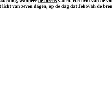
 slachting, wanneer
de torens
vallen. Het licht van de vo
het licht van zeven dagen, op de dag dat Jehovah de bre