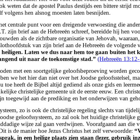
k weten dat de apostel Paulus destijds een bittere strijd m
lf volgens hen alsnog moesten laten besnijden.
t centrale punt voor een dreigende verwoesting die anders 
T. zijn brief aan de Hebreeën schreef, bereidde hij hen voor
houwden als de zichtbare organisatie van Jehovah, waaraan
lothoofdstuk van zijn brief aan de Hebreeën de volgende
te heiligen. Laten we dus naar hem toe gaan buiten het
langend uit naar de toekomstige stad.
”
(Hebreeën 13:12-
 Joden met een soortgelijke geloofsbeproeving worden gec
en we het hier dan niet over het Joodse geloofsstelsel,
maa
u toe heeft de Bijbel altijd gediend als onze gids en leerme
lijke christelijke gemeente uit de eerste eeuw. Een christ
zijn toegewijd aan de prediking en het onderwijzen van ge
steem, zo is ook de christelijke regeling slechts van tijde
 Joodse geloofssysteem, zo zal ook het huidige christelijk
lddadige wijze zal gaan verdwijnen. Voorafgaand aan die v
it is de manier hoe Jezus Christus het zelf verwoordde:
“
prak, in een heilige plaats zien
staan (lezer, gebruik i