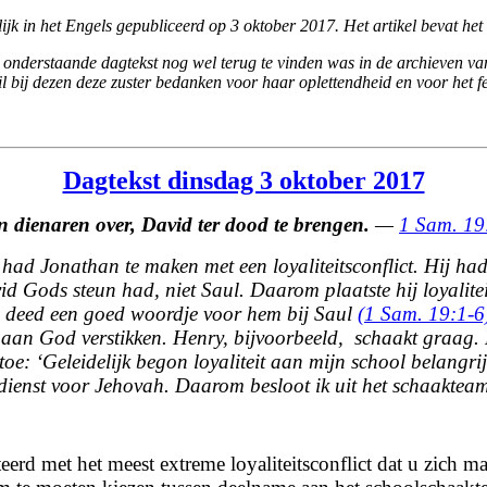
ijk in het Engels gepubliceerd op 3 oktober 2017. Het artikel bevat h
 onderstaande dagtekst nog wel terug te vinden was in de archieven van 
l bij dezen deze zuster bedanken voor haar oplettendheid en voor het fe
Dagtekst dinsdag 3 oktober 2017
jn dienaren over,
David ter dood te brengen.
—
1 Sam. 19
had Jonathan te maken met een loyaliteitsconflict. Hij h
d Gods steun had, niet Saul. Daarom plaatste hij loyalit
n deed een goed woordje voor hem bij Saul
(1 Sam. 19:1-6
it aan God verstikken. Henry, bijvoorbeeld, schaakt graag. 
toe: ‘Geleidelijk begon loyaliteit aan mijn school belangr
ienst voor Jehovah. Daarom besloot ik uit het schaakteam
d met het meest extreme loyaliteitsconflict dat u zich maar