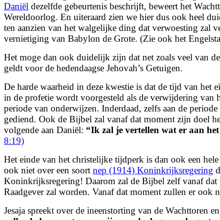
Daniël
dezelfde gebeurtenis beschrijft, beweert het Wacht
Wereldoorlog. En uiteraard zien we hier dus ook heel dui
ten aanzien van het walgelijke ding dat verwoesting zal 
vernietiging van Babylon de Grote. (Zie ook het Engelstal
Het moge dan ook duidelijk zijn dat net zoals veel van d
geldt voor de hedendaagse Jehovah’s Getuigen.
De harde waarheid in deze kwestie is dat de tijd van het e
in de profetie wordt
voorgesteld als de verwijdering van 
periode van onderwijzen. Inderdaad, zelfs aan de period
gediend. Ook de Bijbel zal vanaf dat moment zijn doel 
volgende aan Daniël:
“
Ik zal je vertellen wat er aan h
8:19)
Het einde van het christelijke tijdperk is dan ook een h
ook niet over een soort
nep (1914) Koninkrijksregering
d
Koninkrijksregering! Daarom zal de Bijbel zelf vanaf d
Raadgever zal worden. Vanaf dat moment zullen er ook
Jesaja spreekt over de ineenstorting van de Wachttoren en