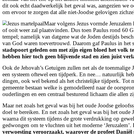
dit ook echt daadwerkelijk het geval was, aangezien we oo
om ervoor te zorgen dat alle niet-Joodse gelovigen zichze
Maar volgens Jezus vormde Jeruzalem he
of ooit weer zal plaatsvinden. Dus toen Paulus rond 60 G.
tempel; namelijk van datgene wat de Joden destijds besc
van God waren toevertrouwd. Daarom gaf Paulus in het s
stadspoort geleden om met zijn eigen bloed het volk 
hebben hier toch geen blijvende stad en zien juist ver
Ook de Jehovah’s Getuigen zullen net als de toenmalige
een systeem oftewel een tijdperk. En nee… natuurlijk hebb
dingen, ook wel bekend als het christelijke tijdperk. Tot n
gemeente bestaan welke is gemodelleerd naar de oorspronke
ouderlingen en een centraal besturend lichaam die allen 
Maar net zoals het geval was bij het oude Joodse geloofssy
doel te bereiken. En net zoals het geval was bij het oude
waarna dit systeem tijdens de grote verdrukking op gewe
gedwongen om te vluchten uit het moderne ‘Jeruzalem’. D
verwoesting veroorzaakt, waarover de profeet Daniël s