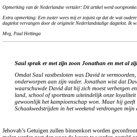
Larger
Opmerking van de Nederlandse vertaler: Dit artikel werd oorspronkel
Image
Extra opmerking: Een zuster wees mij er zojuist op dat de wat oudere
dagtekst vervangen door de originele Nederlandstalige dagtekst. Ik wi
Mvg, Paul Hettinga
Saul sprak er met zijn zoon Jonathan en met al zi
Omdat Saul vastbesloten was David te vermoorden, 
onderworpen aan zijn vader. Jonathan wist dat Davi
waarschuwde David dat hij zich moest verbergen e
land, school of sportteam uiteindelijk onze loyalite
gewoonlijk het kampioenschap won.
Maar hij geeft 
Schaakwedstrijden in het weekend verdrongen mijn d
Jehovah’s Getuigen zullen binnenkort worden geconfronteer