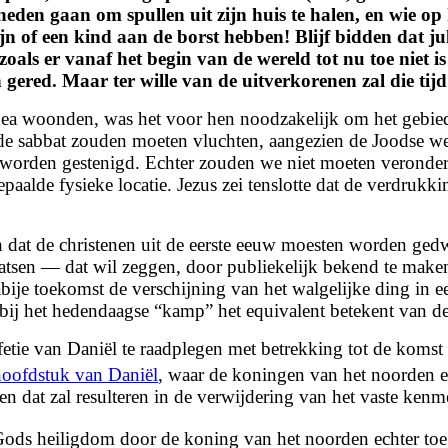
neden gaan om spullen uit zijn huis te halen, en wie op
jn of een kind aan de borst hebben! Blijf bidden dat jul
zoals er vanaf het begin van de wereld tot nu toe niet
gered. Maar ter wille van de uitverkorenen zal die tij
udea woonden, was het voor hen noodzakelijk om het gebied
sabbat zouden moeten vluchten, aangezien de Joodse wet he
worden gestenigd. Echter zouden we niet moeten veronderst
alde fysieke locatie. Jezus zei tenslotte dat de verdruk
 dat de christenen uit de eerste eeuw moesten worden ge
aatsen — dat wil zeggen, door publiekelijk bekend te make
ije toekomst de verschijning van het walgelijke ding in een
ij het hedendaagse “kamp” het equivalent betekent van de 
etie van Daniël te raadplegen met betrekking tot de komst 
oofdstuk van Daniël
, waar de koningen van het noorden en
en dat zal resulteren in de verwijdering van het vaste kenm
Gods heiligdom door de koning van het noorden echter toe 