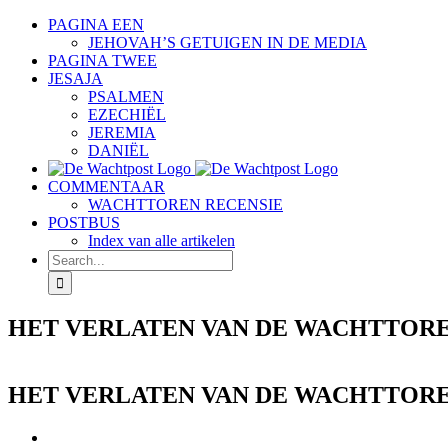
Skip
PAGINA EEN
to
JEHOVAH’S GETUIGEN IN DE MEDIA
content
PAGINA TWEE
JESAJA
PSALMEN
EZECHIËL
JEREMIA
DANIËL
COMMENTAAR
WACHTTOREN RECENSIE
POSTBUS
Index van alle artikelen
Search
for:
HET VERLATEN VAN DE WACHTTORE
HET VERLATEN VAN DE WACHTTORE
View