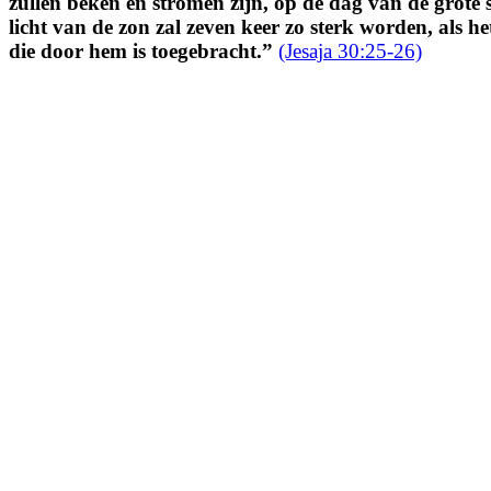
zullen beken en stromen zijn, op de dag van de grote
licht van de zon zal zeven keer zo sterk worden, als 
die door hem is toegebracht.
”
(Jesaja 30:25-26)