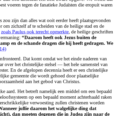
oest voeren tegen de fanatieke Judaïsten die eropuit waren
zou zijn dan alles wat ooit eerder heeft plaatsgevonden
 om zichzelf af te scheiden van de heilige stad en de
,
zoals Paulus ook terecht opmerkte
, de heilige geschriften
 vermaning:
“
Daarom heeft ook Jezus buiten de
 kamp en de schande dragen die hij heeft gedragen. We
14)
onfronteerd. Dat komt omdat we het einde naderen van
r over het christelijke stelsel — het hele samenstel van
ester. En de afgelopen decennia heeft er een christelijke
elijke gemeente die wordt gehoed door plaatselijke
hoorzaamheid aan het gebod van Christus.
lijke aard. Het betreft namelijk een middel om een bepaald
e geloofssysteem op een bepaald moment achterhaald raken
erschrikkelijke verwoesting zullen christenen worden
Wanneer jullie daarom het walgelijke ding dat
nzicht), dan moeten degenen die in Judea zijn naar de