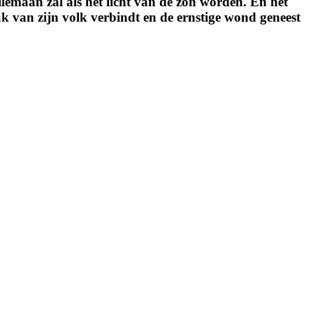
llemaan zal als het licht van de zon worden. En het
uk van zijn volk verbindt en de ernstige wond geneest