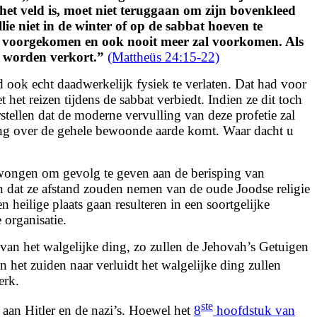
 het veld is, moet niet teruggaan om zijn bovenkleed
lie niet in de winter of op de sabbat hoeven te
 is voorgekomen en ook nooit meer zal voorkomen. Als
d worden verkort.”
(Mattheüs 24:15-22)
 ook echt daadwerkelijk fysiek te verlaten. Dat had voor
t reizen tijdens de sabbat verbiedt. Indien ze dit toch
ellen dat de moderne vervulling van deze profetie zal
king over de gehele bewoonde aarde komt. Waar dacht u
dwongen om gevolg te geven aan de berisping van
n dat ze afstand zouden nemen van de oude Joodse religie
 heilige plaats gaan resulteren in een soortgelijke
organisatie.
van het walgelijke ding, zo zullen de Jehovah’s Getuigen
 het zuiden naar verluidt het walgelijke ding zullen
erk.
ste
aan Hitler en de nazi’s. Hoewel het
8
hoofdstuk van