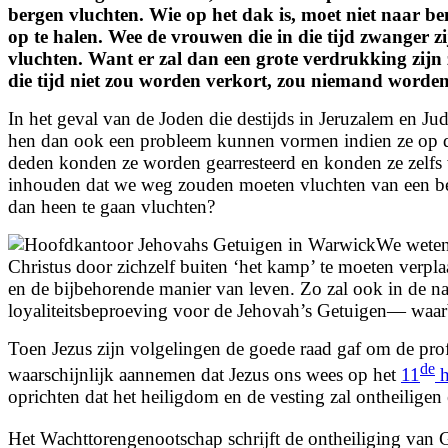
bergen vluchten. Wie op het dak is, moet niet naar be
op te halen. Wee de vrouwen die in die tijd zwanger zi
vluchten. Want er zal dan een grote verdrukking zijn 
die tijd niet zou worden verkort, zou niemand worden 
In het geval van de Joden die destijds in Jeruzalem en J
hen dan ook een probleem kunnen vormen indien ze op de 
deden konden ze worden gearresteerd en konden ze zelfs 
inhouden dat we weg zouden moeten vluchten van een bepa
dan heen te gaan vluchten?
We weten
Christus door zichzelf buiten ‘het kamp’ te moeten verpl
en de bijbehorende manier van leven. Zo zal ook in de nab
loyaliteitsbeproeving voor de Jehovah’s Getuigen— waarb
Toen Jezus zijn volgelingen de goede raad gaf om de prof
de
waarschijnlijk aannemen dat Jezus ons wees op het
11
h
oprichten dat het heiligdom en de vesting zal ontheiligen 
Het Wachttorengenootschap schrijft de ontheiliging van 