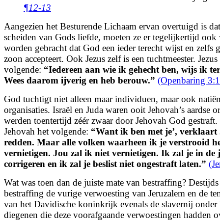
¶12-13
Aangezien het Besturende Lichaam ervan overtuigd is dat
scheiden van Gods liefde, moeten ze er tegelijkertijd oo
worden gebracht dat God een ieder terecht wijst en zelfs ge
zoon accepteert. Ook Jezus zelf is een tuchtmeester. Jezus 
volgende:
“
Iedereen aan wie ik gehecht ben, wijs ik ter
Wees daarom ijverig en heb berouw.
”
(Openbaring 3:1
God tuchtigt niet alleen maar individuen, maar ook natië
organisaties. Israël en Juda waren ooit Jehovah’s aardse o
werden toentertijd zéér zwaar door Jehovah God gestraft.
Jehovah het volgende:
“
Want ik ben met je’, verklaart
redden.
Maar alle volken waarheen ik je verstrooid he
vernietigen.
Jou zal ik niet vernietigen.
Ik zal je in de
corrigeren en ik zal je beslist niet ongestraft laten.
”
(J
Wat was toen dan de juiste mate van bestraffing? Destijds
bestraffing de vurige verwoesting van Jeruzalem en de te
van het Davidische koninkrijk evenals de slavernij onde
diegenen die deze voorafgaande verwoestingen hadden ov