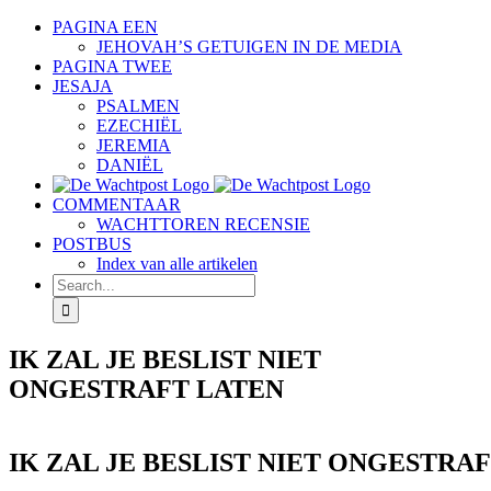
Skip
PAGINA EEN
to
JEHOVAH’S GETUIGEN IN DE MEDIA
content
PAGINA TWEE
JESAJA
PSALMEN
EZECHIËL
JEREMIA
DANIËL
COMMENTAAR
WACHTTOREN RECENSIE
POSTBUS
Index van alle artikelen
Search
for:
IK ZAL JE BESLIST NIET
ONGESTRAFT LATEN
IK ZAL JE BESLIST NIET ONGESTRA