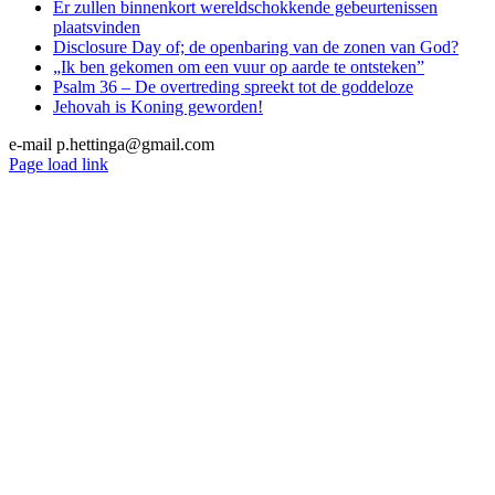
Er zullen binnenkort wereldschokkende gebeurtenissen
plaatsvinden
Disclosure Day of; de openbaring van de zonen van God?
„Ik ben gekomen om een vuur op aarde te ontsteken”
Psalm 36 – De overtreding spreekt tot de goddeloze
Jehovah is Koning geworden!
e-mail p.hettinga@gmail.com
X
YouTube
Blogger
Facebook
Instagram
SoundCloud
Email
Page load link
Go
to
Top