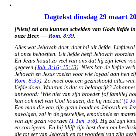
View
Larger
Dagtekst dinsdag 29 maart 2
Image
[Niets] zal ons kunnen scheiden van Gods liefde in
onze Heer. —
Rom. 8:39
.
Alles wat Jehovah doet, doet hij uit liefde. Liefdevol 
al onze behoeften. Uit liefde heeft Jehovah voorzien i
En Jezus houdt zo veel van ons dat hij zijn leven voo
gegeven (
Joh. 3:16;
15:13
). Niets kan de liefde ver
Jehovah en Jezus voelen voor wie loyaal aan hen zij
Rom. 8:35
). Zo moet ook een gezinshoofd alles wat h
liefde doen. Waarom is dat zo belangrijk? Johannes 
antwoord: ‘Wie niet van zijn broeder [of familie] houd
kan ook niet van God houden, die hij niet ziet’ (
1 Jo
Een man die van zijn gezin houdt en Jehovah en Jez
navolgen, zal in de geestelijke, emotionele en materi
van zijn gezin voorzien (
1 Tim. 5:8
). Hij zal zijn ki
en corrigeren. En hij blijft zijn best doen om beslis
die tot eer van Jehovah en tot voordeel van zijn gezi