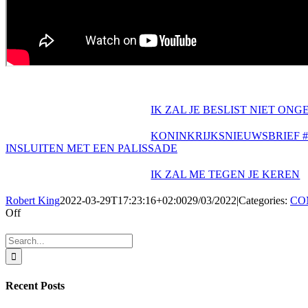
IK ZAL JE BESLIST NIET ON
KONINKRIJKSNIEUWSBRIEF #23
INSLUITEN MET EEN PALISSADE
IK ZAL ME TEGEN JE KEREN
Robert King
2022-03-29T17:23:16+02:00
29/03/2022
|
Categories:
CO
on
Off
IK
ZAL
Search
JE
for:
BESLIST
NIET
Recent Posts
ONGESTRAFT
LATEN