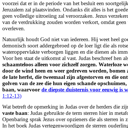
voorzei dat er in de periode van het besluit een soortgeli
Jeruzalem zal plaatsvinden. Ondanks dit alles is het goe
geen volledige uitroeiing zal veroorzaken. Jezus verzeke
van de verdrukking zouden worden verkort, omdat geen v
overleven.
Natuurlijk houdt God niet van iedereen. Hij weet heel go
demonisch soort addergebroed op de loer ligt die als rots
wateroppervlakte verborgen liggen en die dienen als imm
Voor hen staat de uitkomst al vast. Judas beschreef hen a
schaamteloos alleen voor zichzelf zorgen. Waterloze wo
door de wind heen en weer gedreven worden, bomen 
de late herfst, die tweemaal zijn afgestorven en die on
golven van de zee die hun eigen schande opschuimen, 
baan, waarvoor
de diepste duisternis voor eeuwig is 
1:12-13)
Wat betreft de opmerking in Judas over de herders die zij
vaste baan
:
Judas gebruikte de term sterren hier in metaf
Openbaring sprak Jezus over opzieners die als sterren in 
In het boek Judas vertegenwoordigen de sterren ouderling