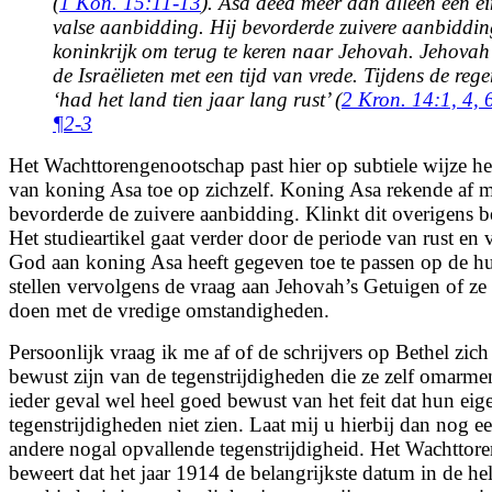
(
1 Kon. 15:11-13
). Asa deed meer dan alleen een 
valse aanbidding. Hij bevorderde zuivere aanbiddin
koninkrijk om terug te keren naar Jehovah. Jehova
de Israëlieten met een tijd van vrede. Tijdens de reg
‘had het land tien jaar lang rust’ (
2 Kron. 14:1,
4,
¶2-3
Het Wachttorengenootschap past hier op subtiele wijze h
van koning Asa toe op zichzelf. Koning Asa rekende af m
bevorderde de zuivere aanbidding. Klinkt dit overigens 
Het studieartikel gaat verder door de periode van rust en
God aan koning Asa heeft gegeven toe te passen op de hui
stellen vervolgens de vraag aan Jehovah’s Getuigen of z
doen met de vredige omstandigheden.
Persoonlijk vraag ik me af of de schrijvers op Bethel zic
bewust zijn van de tegenstrijdigheden die ze zelf omarmen
ieder geval wel heel goed bewust van het feit dat hun eig
tegenstrijdigheden niet zien. Laat mij u hierbij dan nog e
andere nogal opvallende tegenstrijdigheid. Het Wachttor
beweert dat het jaar 1914 de belangrijkste datum in de he