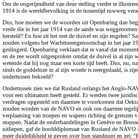
Om de ongerijmdheid van deze stelling verder te illustrere
1914 is de wereldbevolking in de tussentijd ruwweg ver
Dus, hoe moeten we de woorden uit Openbaring dan beg
vrede die in het jaar 1914 van de aarde was weggenomen 
hersteld? En hoe zit het met de duivel en zijn engelen? 
zouden volgens het Wachttorengenootschap in het jaar 19
geslingerd. Openbaring verklaart dat er vanaf dat momen
en de zee wordt uitgesproken omdat de duivel in al zijn 
wetende dat hij nog maar een korte tijd heeft. Dus, nu, 
sinds de goddeloze in al zijn woede is neergedaald, is zi
ondertussen bekoeld?
Ondertussen zien we dat Rusland onlangs het Anglo-NA
voor een ultimatum heeft gesteld. Er werden twee juridis
verdragen opgesteld om daarmee te voorkomen dat Oekra
zouden worden van de NAVO en ook om daarmee tegelijk
verplaatsing van troepen en wapens richting de grenzen 
stoppen. Nadat de onderhandelingen in Genève en Brusse
uitliepen, gaf de hoofddiplomaat van Rusland de NAVO 
meer duidelijkheid te geven over hun standpunt en zei: 