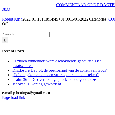
COMMENTAAR OP DE DAGTEK
2022
Robert King
2022-01-15T18:14:45+01:00
15/01/2022
|
Categories:
CO
on
Off
COMMENTAAR
OP
Search
DE
for:
DAGTEKST
–
Recent Posts
15
JANUARI
2022
Er zullen binnenkort wereldschokkende gebeurtenissen
plaatsvinden
Disclosure Day of; de openbaring van de zonen van God?
„Ik ben gekomen om een vuur op aarde te ontsteken”
Psalm 36 – De overtreding spreekt tot de goddeloze
Jehovah is Koning geworden!
e-mail p.hettinga@gmail.com
X
YouTube
Blogger
Facebook
Instagram
SoundCloud
Email
Page load link
Go
to
Top