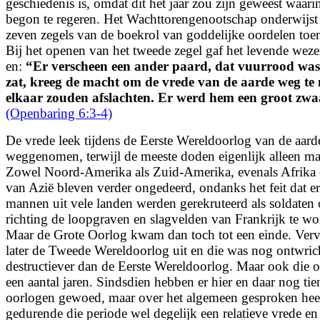
geschiedenis is, omdat dit het jaar zou zijn geweest waar
begon te regeren. Het Wachttorengenootschap onderwijst 
zeven zegels van de boekrol van goddelijke oordelen toe
Bij het openen van het tweede zegel gaf het levende wez
en:
“
Er verscheen een ander paard, dat vuurrood was
zat, kreeg de macht om de vrede van de aarde weg te
elkaar zouden afslachten. Er werd hem een groot zwa
(Openbaring 6:3-4)
De vrede leek tijdens de Eerste Wereldoorlog van de aarde
weggenomen, terwijl de meeste doden eigenlijk alleen ma
Zowel Noord-Amerika als Zuid-Amerika, evenals Afrika e
van Azië bleven verder ongedeerd, ondanks het feit dat er
mannen uit vele landen werden gerekruteerd als soldaten
richting de loopgraven en slagvelden van Frankrijk te w
Maar de Grote Oorlog kwam dan toch tot een einde. Verv
later de Tweede Wereldoorlog uit en die was nog ontwric
destructiever dan de Eerste Wereldoorlog. Maar ook die 
een aantal jaren. Sindsdien hebben er hier en daar nog tien
oorlogen gewoed, maar over het algemeen gesproken hee
gedurende die periode wel degelijk een relatieve vrede e