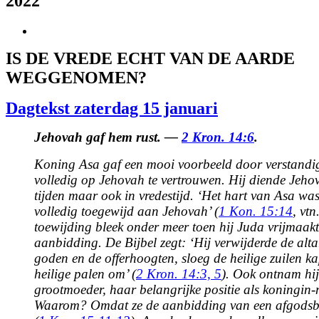
2022
View
Larger
IS DE VREDE ECHT VAN DE AARDE
Image
WEGGENOMEN?
Dagtekst zaterdag 15 januari
Jehovah gaf hem rust. —
2 Kron. 14:6
.
Koning Asa gaf een mooi voorbeeld door verstandig 
volledig op Jehovah te vertrouwen. Hij diende Jehov
tijden maar ook in vredestijd. ‘Het hart van Asa was 
volledig toegewijd aan Jehovah’ (
1 Kon. 15:14
, vtn
toewijding bleek onder meer toen hij Juda vrijmaakt
aanbidding. De Bijbel zegt: ‘Hij verwijderde de alt
goden en de offerhoogten, sloeg de heilige zuilen k
heilige palen om’ (
2 Kron. 14:3,
5
). Ook ontnam hi
grootmoeder, haar belangrijke positie als koningin
Waarom? Omdat ze de aanbidding van een afgodsb