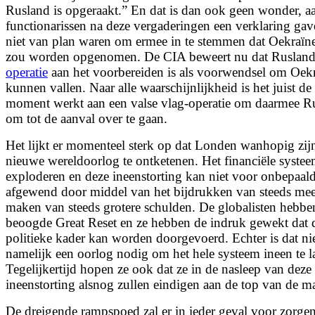
Rusland is opgeraakt.” En dat is dan ook geen wonder,
functionarissen na deze vergaderingen een verklaring gav
niet van plan waren om ermee in te stemmen dat Oekraïn
zou worden opgenomen. De CIA beweert nu dat Ruslan
operatie
aan het voorbereiden is als voorwendsel om Oekr
kunnen vallen. Naar alle waarschijnlijkheid is het juist de
moment werkt aan een valse vlag-operatie om daarmee Rus
om tot de aanval over te gaan.
Het lijkt er momenteel sterk op dat Londen wanhopig zij
nieuwe wereldoorlog te ontketenen. Het financiële systeem
exploderen en deze ineenstorting kan niet voor onbepaal
afgewend door middel van het bijdrukken van steeds mee
maken van steeds grotere schulden. De globalisten hebb
beoogde Great Reset en ze hebben de indruk gewekt dat d
politieke kader kan worden doorgevoerd. Echter is dat ni
namelijk een oorlog nodig om het hele systeem ineen te la
Tegelijkertijd hopen ze ook dat ze in de nasleep van deze
ineenstorting alsnog zullen eindigen aan de top van de m
De dreigende rampspoed zal er in ieder geval voor zorgen