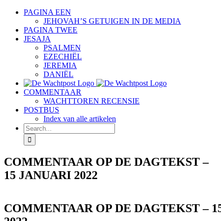
Skip
PAGINA EEN
to
JEHOVAH’S GETUIGEN IN DE MEDIA
content
PAGINA TWEE
JESAJA
PSALMEN
EZECHIËL
JEREMIA
DANIËL
COMMENTAAR
WACHTTOREN RECENSIE
POSTBUS
Index van alle artikelen
Search
for:
COMMENTAAR OP DE DAGTEKST –
15 JANUARI 2022
COMMENTAAR OP DE DAGTEKST – 15