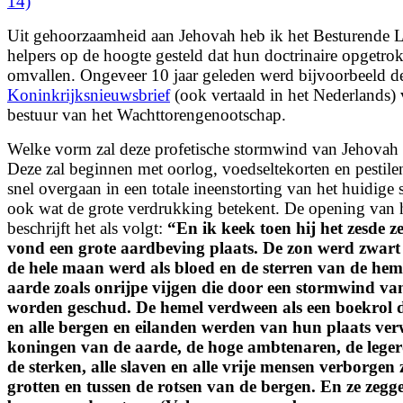
14)
Uit gehoorzaamheid aan Jehovah heb ik het Besturende 
helpers op de hoogte gesteld dat hun doctrinaire opgetro
omvallen. Ongeveer 10 jaar geleden werd bijvoorbeeld d
Koninkrijksnieuwsbrief
(ook vertaald in het Nederlands) 
bestuur van het Wachttorengenootschap.
Welke vorm zal deze profetische stormwind van Jehova
Deze zal beginnen met oorlog, voedseltekorten en pestilen
snel overgaan in een totale ineenstorting van het huidige 
ook wat de grote verdrukking betekent. De opening van h
beschrijft het als volgt:
“
En ik keek toen hij het zesde z
vond een grote aardbeving plaats. De zon werd zwart 
de hele maan werd als bloed en de sterren van de hem
aarde zoals onrijpe vijgen die door een stormwind v
worden geschud. De hemel verdween als een boekrol 
en alle bergen en eilanden werden van hun plaats ver
koningen van de aarde, de hoge ambtenaren, de legerof
de sterken, alle slaven en alle vrije mensen verborgen 
grotten en tussen de rotsen van de bergen. En ze zegge