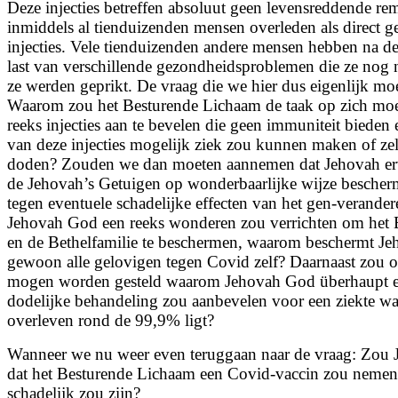
Deze injecties betreffen absoluut geen levensreddende rem
inmiddels al tienduizenden mensen overleden als direct g
injecties. Vele tienduizenden andere mensen hebben na dez
last van verschillende gezondheidsproblemen die ze nog 
ze werden geprikt. De vraag die we hier dus eigenlijk moet
Waarom zou het Besturende Lichaam de taak op zich m
reeks injecties aan te bevelen die geen immuniteit bieden
van deze injecties mogelijk ziek zou kunnen maken of ze
doden? Zouden we dan moeten aannemen dat Jehovah erv
de Jehovah’s Getuigen op wonderbaarlijke wijze besche
tegen eventuele schadelijke effecten van het gen-verande
Jehovah God een reeks wonderen zou verrichten om het 
en de Bethelfamilie te beschermen, waarom beschermt Je
gewoon alle gelovigen tegen Covid zelf? Daarnaast zou o
mogen worden gesteld waarom Jehovah God überhaupt ee
dodelijke behandeling zou aanbevelen voor een ziekte wa
overleven rond de 99,9% ligt?
Wanneer we nu weer even teruggaan naar de vraag: Zou J
dat het Besturende Lichaam een Covid-vaccin zou nemen 
schadelijk zou zijn?