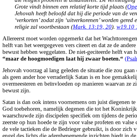
Grote vindt binnen een relatief korte tijd plaats (
Ope
Jehovah heeft beloofd dat hij die periode van de ver
‘verkorten’ zodat zijn ‘uitverkorenen’ worden gered 
religie zal voortbestaan (
Mark. 13:19, 20
).
w19.10 
Allereerst moet worden opgemerkt dat het Wachttorengen
helft van het weergegeven vers citeert en dat ze de andere 
bewust hebben weggelaten. De niet-geciteerde helft van he
“
maar de hoogmoedigen laat hij zwaar boeten.
“
(Psa
Jehovah voorzag al lang geleden de situatie die zou gaan
als geen ander hoe verraderlijk Satan is en hoe gemakkel
overmeesteren en beïnvloeden op manieren waarvan ze zic
bewust zijn.
Satan is dan ook intens voornemens om juist diegenen te 
God toebehoren, namelijk degenen die tot het Koninkrijk
waarschuwde zijn discipelen specifiek om tijdens de perio
zeerste op hun hoede te zijn voor valse profeten en valse 
de vele tactieken die de Bedrieger gebruikt, is door zich 
engel des lichts die adembenemende inzichten biedt in de 