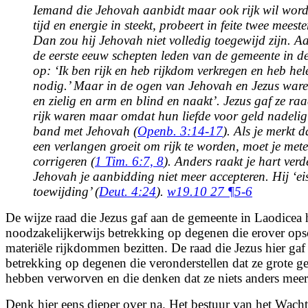
Iemand die Jehovah aanbidt maar ook rijk wil word
tijd en energie in steekt, probeert in feite twee meeste
Dan zou hij Jehovah niet volledig toegewijd zijn. A
de eerste eeuw schepten leden van de gemeente in d
op: ‘Ik ben rijk en heb rijkdom verkregen en heb hel
nodig.’ Maar in de ogen van Jehovah en Jezus waren
en zielig en arm en blind en naakt’. Jezus gaf ze ra
rijk waren maar omdat hun liefde voor geld nadeli
band met Jehovah (
Openb. 3:14-17
). Als je merkt d
een verlangen groeit om rijk te worden, moet je met
corrigeren (
1 Tim. 6:7, 8
). Anders raakt je hart verd
Jehovah je aanbidding niet meer accepteren. Hij ‘eis
toewijding’ (
Deut. 4:24
).
w19.10 27 ¶5-6
De wijze raad die Jezus gaf aan de gemeente in Laodicea h
noodzakelijkerwijs betrekking op degenen die erover ops
materiële rijkdommen bezitten. De raad die Jezus hier gaf
betrekking op degenen die veronderstellen dat ze grote g
hebben verworven en die denken dat ze niets anders mee
Denk hier eens dieper over na. Het bestuur van het Wach