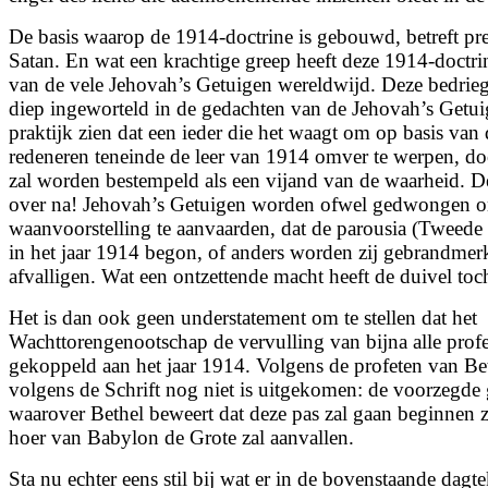
De basis waarop de 1914-doctrine is gebouwd, betreft pr
Satan. En wat een krachtige greep heeft deze 1914-doctri
van de vele Jehovah’s Getuigen wereldwijd. Deze bedriegl
diep ingeworteld in de gedachten van de Jehovah’s Getui
praktijk zien dat een ieder die het waagt om op basis van d
redeneren teneinde de leer van 1914 omver te werpen, do
zal worden bestempeld als een vijand van de waarheid. D
over na! Jehovah’s Getuigen worden ofwel gedwongen o
waanvoorstelling te aanvaarden, dat de parousia (Tweede
in het jaar 1914 begon, of anders worden zij gebrandmerkt
afvalligen. Wat een ontzettende macht heeft de duivel toc
Het is dan ook geen understatement om te stellen dat het
Wachttorengenootschap de vervulling van bijna alle profe
gekoppeld aan het jaar 1914. Volgens de profeten van Beth
volgens de Schrift nog niet is uitgekomen: de voorzegde
waarover Bethel beweert dat deze pas zal gaan beginnen z
hoer van Babylon de Grote zal aanvallen.
Sta nu echter eens stil bij wat er in de bovenstaande dagte