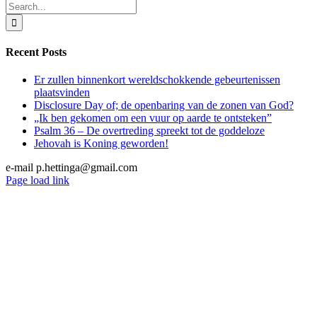
ARTIKELEN
Search
DECEMBER
for:
2021
(DEEL
Recent Posts
2)
Er zullen binnenkort wereldschokkende gebeurtenissen
plaatsvinden
Disclosure Day of; de openbaring van de zonen van God?
„Ik ben gekomen om een vuur op aarde te ontsteken”
Psalm 36 – De overtreding spreekt tot de goddeloze
Jehovah is Koning geworden!
e-mail p.hettinga@gmail.com
X
YouTube
Blogger
Facebook
Instagram
SoundCloud
Email
Page load link
Go
to
Top