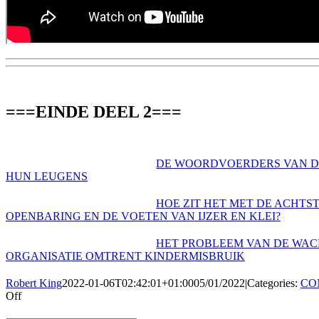
===EINDE DEEL 2===
DE WOORDVOERDERS VAN D
HUN LEUGENS
HOE ZIT HET MET DE ACHTS
OPENBARING EN DE VOETEN VAN IJZER EN KLEI?
HET PROBLEEM VAN DE WA
ORGANISATIE OMTRENT KINDERMISBRUIK
Robert King
2022-01-06T02:42:01+01:00
05/01/2022
|
Categories:
CO
on
Off
DAGTEKST