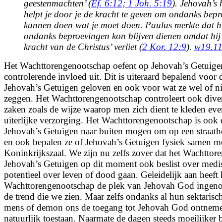
geestenmachten’ (
Ef. 6:12;
1 Joh. 5:19
). Jehovah’s 
helpt je door je de kracht te geven om ondanks bepr
kunnen doen wat je moet doen. Paulus merkte dat h
ondanks beproevingen kon blijven dienen omdat hij 
kracht van de Christus’ verliet (
2 Kor. 12:9
).
w19.11
Het Wachttorengenootschap oefent op Jehovah’s Getuigen
controlerende invloed uit. Dit is uiteraard bepalend voor
Jehovah’s Getuigen geloven en ook voor wat ze wel of n
zeggen. Het Wachttorengenootschap controleert ook diver
zaken zoals de wijze waarop men zich dient te kleden eve
uiterlijke verzorging. Het Wachttorengenootschap is ook 
Jehovah’s Getuigen naar buiten mogen om op een straath
en ook bepalen ze of Jehovah’s Getuigen fysiek samen 
Koninkrijkszaal. We zijn nu zelfs zover dat het Wachtto
Jehovah’s Getuigen op dit moment ook beslist over medis
potentieel over leven of dood gaan. Geleidelijk aan heeft 
Wachttorengenootschap de plek van Jehovah God ingenom
de trend die we zien. Maar zelfs ondanks al hun sektarisc
mens of demon ons de toegang tot Jehovah God ontnemen
natuurlijk toestaan. Naarmate de dagen steeds moeilijker