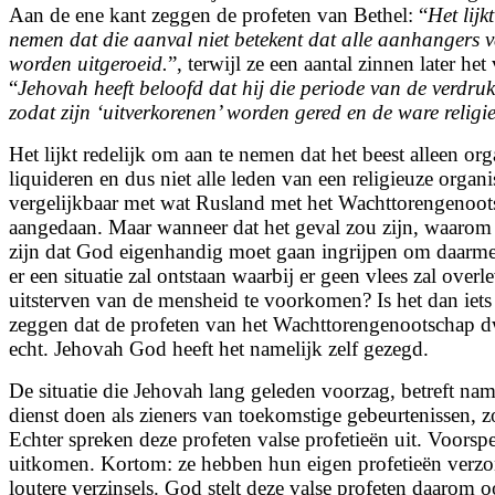
Aan de ene kant zeggen de profeten van Bethel: “
Het lijk
nemen dat die aanval niet betekent dat alle aanhangers va
worden uitgeroeid.
”, terwijl ze een aantal zinnen later he
“
Jehovah heeft beloofd dat hij die periode van de verdruk
zodat zijn ‘uitverkorenen’ worden gered en de ware religi
Het lijkt redelijk om aan te nemen dat het beest alleen orga
liquideren en dus niet alle leden van een religieuze organi
vergelijkbaar met wat Rusland met het Wachttorengenoot
aangedaan. Maar wanneer dat het geval zou zijn, waarom
zijn dat God eigenhandig moet gaan ingrijpen om daarm
er een situatie zal ontstaan waarbij er geen vlees zal ove
uitsterven van de mensheid te voorkomen? Is het dan iet
zeggen dat de profeten van het Wachttorengenootschap dw
echt. Jehovah God heeft het namelijk zelf gezegd.
De situatie die Jehovah lang geleden voorzag, betreft na
dienst doen als zieners van toekomstige gebeurtenissen, 
Echter spreken deze profeten valse profetieën uit. Voorspe
uitkomen. Kortom: ze hebben hun eigen profetieën verzo
loutere verzinsels. God stelt deze valse profeten daarom 