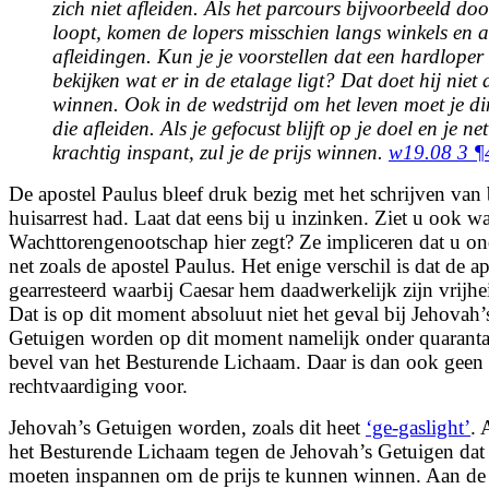
zich niet afleiden. Als het parcours bijvoorbeeld do
loopt, komen de lopers misschien langs winkels en 
afleidingen. Kun je je voorstellen dat een hardloper
bekijken wat er in de etalage ligt? Dat doet hij niet a
winnen. Ook in de wedstrijd om het leven moet je d
die afleiden. Als je gefocust blijft op je doel en je ne
krachtig inspant, zul je de prijs winnen.
w19.08 3 ¶
De apostel Paulus bleef druk bezig met het schrijven van 
huisarrest had. Laat dat eens bij u inzinken. Ziet u ook wa
Wachttorengenootschap hier zegt? Ze impliceren dat u onde
net zoals de apostel Paulus. Het enige verschil is dat de ap
gearresteerd waarbij Caesar hem daadwerkelijk zijn vrij
Dat is op dit moment absoluut niet het geval bij Jehovah
Getuigen worden op dit moment namelijk onder quarantai
bevel van het Besturende Lichaam. Daar is dan ook geen
rechtvaardiging voor.
Jehovah’s Getuigen worden, zoals dit heet
‘ge-gaslight’
. 
het Besturende Lichaam tegen de Jehovah’s Getuigen dat z
moeten inspannen om de prijs te kunnen winnen. Aan de