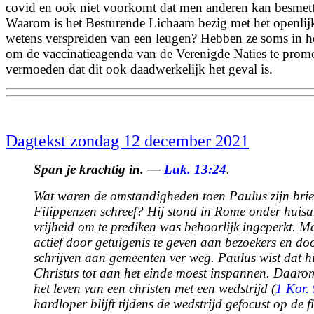
covid en ook niet voorkomt dat men anderen kan besmet
Waarom is het Besturende Lichaam bezig met het openlijk
wetens verspreiden van een leugen? Hebben ze soms in h
om de vaccinatieagenda van de Verenigde Naties te promo
vermoeden dat dit ook daadwerkelijk het geval is.
Dagtekst zondag 12 december 2021
Span je krachtig in. —
Luk. 13:24
.
Wat waren de omstandigheden toen Paulus zijn brie
Filippenzen schreef? Hij stond in Rome onder huisar
vrijheid om te prediken was behoorlijk ingeperkt. Ma
actief door getuigenis te geven aan bezoekers en doo
schrijven aan gemeenten ver weg. Paulus wist dat hij
Christus tot aan het einde moest inspannen. Daarom
het leven van een christen met een wedstrijd (
1 Kor.
hardloper blijft tijdens de wedstrijd gefocust op de f