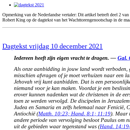
View
Larger
Opmerking van de Nederlandse vertaler: Dit artikel betreft deel 2 va
Image
Robert King op de dagtekst van het Wachttorengenootschap in de m
Dagtekst vrijdag 10 december 2021
Iedereen heeft zijn eigen vracht te dragen. —
Gal. 
Als onze aanbidding in jouw land wordt verboden, g
misschien afvragen of je moet verhuizen naar een l
Jehovah vrij kunt aanbidden. Dat is een persoonlijk
niemand voor je kan maken. Voordat je een beslissin
erover kunnen nadenken wat de christenen in de eer
toen ze werden vervolgd. De discipelen in Jeruzalem
Judea en Samaria en zelfs helemaal naar Fenicië, 
Antiochië (
Matth. 10:23;
Hand. 8:1;
11:19
). Maar 
andere periode van vervolging besloot Paulus om n
uit de gebieden waar tegenstand was (
Hand. 14:19