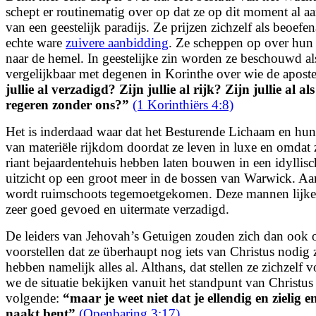
schept er routinematig over op dat ze op dit moment al aa
van een geestelijk paradijs. Ze prijzen zichzelf als beoefe
echte ware
zuivere aanbidding
. Ze scheppen op over hun 
naar de hemel. In geestelijke zin worden ze beschouwd a
vergelijkbaar met degenen in Korinthe over wie de aposte
jullie al verzadigd? Zijn jullie al rijk? Zijn jullie al 
regeren zonder ons?
”
(1 Korinthiërs 4:8)
Het is inderdaad waar dat het Besturende Lichaam en hun
van materiële rijkdom doordat ze leven in luxe en omdat 
riant bejaardentehuis hebben laten bouwen in een idylli
uitzicht op een groot meer in de bossen van Warwick. Aa
wordt ruimschoots tegemoetgekomen. Deze mannen lijke
zeer goed gevoed en uitermate verzadigd.
De leiders van Jehovah’s Getuigen zouden zich dan ook
voorstellen dat ze überhaupt nog iets van Christus nodi
hebben namelijk alles al. Althans, dat stellen ze zichzelf
we de situatie bekijken vanuit het standpunt van Christus
volgende:
“
maar je weet niet dat je ellendig en zielig 
naakt bent
”
(Openbaring 3:17)
.