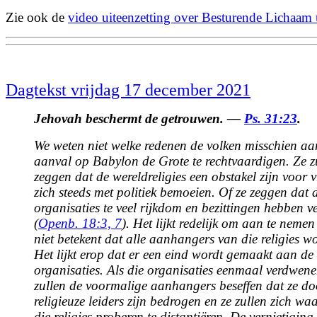
Zie ook de
video uiteenzetting over Besturende Lichaam 
Dagtekst vrijdag 17 december 2021
Jehovah beschermt de getrouwen. —
Ps. 31:23
.
We weten niet welke redenen de volken misschien a
aanval op Babylon de Grote te rechtvaardigen. Ze z
zeggen dat de wereldreligies een obstakel zijn voor v
zich steeds met politiek bemoeien. Of ze zeggen dat d
organisaties te veel rijkdom en bezittingen hebben 
(
Openb. 18:3,
7
). Het lijkt redelijk om aan te neme
niet betekent dat alle aanhangers van die religies w
Het lijkt erop dat er een eind wordt gemaakt aan de 
organisaties. Als die organisaties eenmaal verdwene
zullen de voormalige aanhangers beseffen dat ze d
religieuze leiders zijn bedrogen en ze zullen zich waa
die religies proberen te distantiëren. De vernietigi