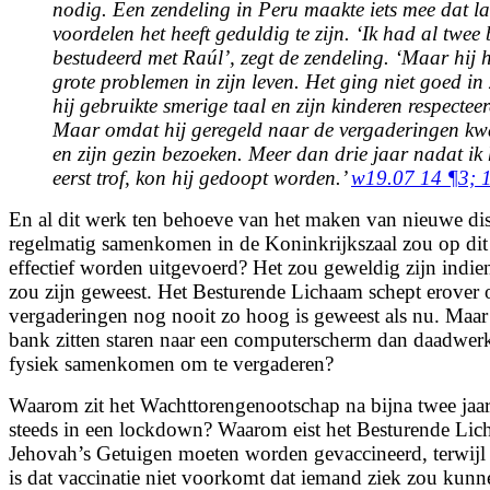
nodig. Een zendeling in Peru maakte iets mee dat la
voordelen het heeft geduldig te zijn. ‘Ik had al twee
bestudeerd met Raúl’, zegt de zendeling. ‘Maar hij 
grote problemen in zijn leven. Het ging niet goed in 
hij gebruikte smerige taal en zijn kinderen respectee
Maar omdat hij geregeld naar de vergaderingen kw
en zijn gezin bezoeken. Meer dan drie jaar nadat ik
eerst trof, kon hij gedoopt worden.’
w19.07 14 ¶3;
1
En al dit werk ten behoeve van het maken van nieuwe dis
regelmatig samenkomen in de Koninkrijkszaal zou op dit
effectief worden uitgevoerd? Het zou geweldig zijn indie
zou zijn geweest. Het Besturende Lichaam schept erover 
vergaderingen nog nooit zo hoog is geweest als nu. Maar 
bank zitten staren naar een computerscherm dan daadwerke
fysiek samenkomen om te vergaderen?
Waarom zit het Wachttorengenootschap na bijna twee jaa
steeds in een lockdown? Waarom eist het Besturende Lich
Jehovah’s Getuigen moeten worden gevaccineerd, terwijl
is dat vaccinatie niet voorkomt dat iemand ziek zou kun