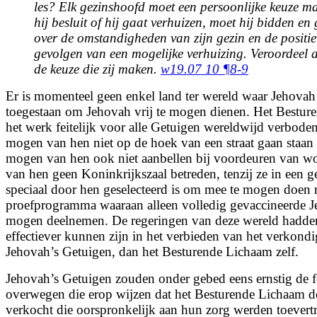
les? Elk gezinshoofd moet een persoonlijke keuze m
hij besluit of hij gaat verhuizen, moet hij bidden e
over de omstandigheden van zijn gezin en de positie
gevolgen van een mogelijke verhuizing. Veroordeel 
de keuze die zij maken.
w19.07 10 ¶8-9
Er is momenteel geen enkel land ter wereld waar Jehova
toegestaan om Jehovah vrij te mogen dienen. Het Bestur
het werk feitelijk voor alle Getuigen wereldwijd verbode
mogen van hen niet op de hoek van een straat gaan staan
mogen van hen ook niet aanbellen bij voordeuren van 
van hen geen Koninkrijkszaal betreden, tenzij ze in een 
speciaal door hen geselecteerd is om mee te mogen doen 
proefprogramma waaraan alleen volledig gevaccineerde 
mogen deelnemen. De regeringen van deze wereld hadde
effectiever kunnen zijn in het verbieden van het verkond
Jehovah’s Getuigen, dan het Besturende Lichaam zelf.
Jehovah’s Getuigen zouden onder gebed eens ernstig de f
overwegen die erop wijzen dat het Besturende Lichaam d
verkocht die oorspronkelijk aan hun zorg werden toevert