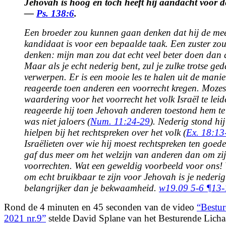
Jehovah is hoog en toch heeft hij aandacht voor d
—
Ps. 138:6
.
Een broeder zou kunnen gaan denken dat hij de mee
kandidaat is voor een bepaalde taak. Een zuster zo
denken: mijn man zou dat echt veel beter doen dan 
Maar als je echt nederig bent, zul je zulke trotse ge
verwerpen. Er is een mooie les te halen uit de man
reageerde toen anderen een voorrecht kregen. Mozes
waardering voor het voorrecht het volk Israël te le
reageerde hij toen Jehovah anderen toestond hem te
was niet jaloers (
Num. 11:24-29
). Nederig stond hij
hielpen bij het rechtspreken over het volk (
Ex. 18:13
Israëlieten over wie hij moest rechtspreken ten goe
gaf dus meer om het welzijn van anderen dan om zij
voorrechten. Wat een geweldig voorbeeld voor ons! 
om echt bruikbaar te zijn voor Jehovah is je nederig
belangrijker dan je bekwaamheid.
w19.09 5-6 ¶13-
Rond de 4 minuten en 45 seconden van de video
“Bestu
2021 nr.9”
stelde David Splane van het Besturende Lich