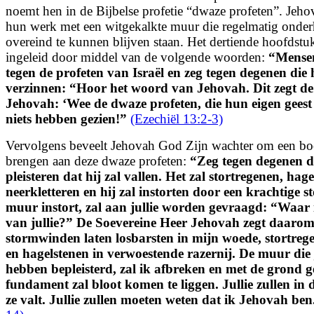
noemt hen in de Bijbelse profetie “dwaze profeten”. Jeh
hun werk met een witgekalkte muur die regelmatig onde
overeind te kunnen blijven staan. Het dertiende hoofdstu
ingeleid door middel van de volgende woorden:
“
Mensen
tegen de profeten van Israël en zeg tegen degenen die 
verzinnen: “Hoor het woord van Jehovah. Dit zegt de
Jehovah: ‘Wee de dwaze profeten, die hun eigen geest 
niets hebben gezien!
”
(Ezechiël 13:2-3)
Vervolgens beveelt Jehovah God Zijn wachter om een bo
brengen aan deze dwaze profeten:
“
Zeg tegen degenen d
pleisteren dat hij zal vallen. Het zal stortregenen, hag
neerkletteren en hij zal instorten door een krachtige 
muur instort, zal aan jullie worden gevraagd: “Waar is
van jullie?” De Soevereine Heer Jehovah zegt daarom:
stormwinden laten losbarsten in mijn woede, stortreg
en hagelstenen in verwoestende razernij. De muur die 
hebben bepleisterd, zal ik afbreken en met de grond 
fundament zal bloot komen te liggen. Jullie zullen in
ze valt. Jullie zullen moeten weten dat ik Jehovah ben