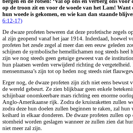
bergen en de rotsen: ‘Val op ons en verberg ons voor
op de troon zit en voor de woede van het Lam! Want 
hun woede is gekomen, en wie kan dan staande blijve
6:12-17)
De dwaze profeten beweren dat deze profetische zegels o
al zijn geopend vanaf het jaar 1914. Inderdaad, hoewel 
profeten het zesde zegel al meer dan een eeuw geleden zo
schijnen de symbolische hemellichamen nog steeds heel h
zijn we nog steeds geen getuige geweest van de institutio
hun plaatsen werden verwijderd richting de vergetelheid.
mensenmassa’s zijn tot op heden nog steeds niet flauwgev
Erger nog, de dwaze profeten zijn zich niet eens bewust v
de wereld gebeurt. Ze zien blijkbaar geen enkele betekeni
schijnbaar onomkeerbare mars richting een enorme oorlog
Anglo-Amerikaanse rijk. Zodra de kruisraketten zullen w
zodra deze hun doelen zullen beginnen te raken, zal hun
keihard in elkaar donderen. De dwaze profeten zullen o
stomheid worden geslagen wanneer ze zullen zien dat hu
niet meer zal zijn.