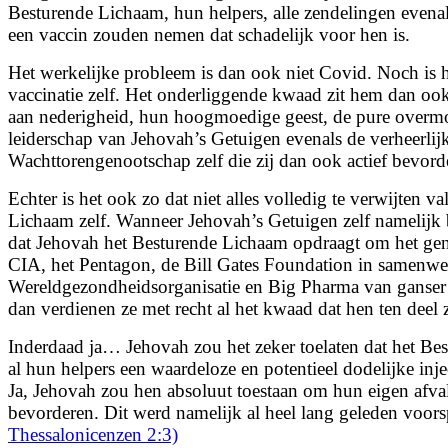
Besturende Lichaam, hun helpers, alle zendelingen evenal
een vaccin zouden nemen dat schadelijk voor hen is.
Het werkelijke probleem is dan ook niet Covid. Noch is 
vaccinatie zelf. Het onderliggende kwaad zit hem dan ook 
aan nederigheid, hun hoogmoedige geest, de pure overm
leiderschap van Jehovah’s Getuigen evenals de verheerlij
Wachttorengenootschap zelf die zij dan ook actief bevord
Echter is het ook zo dat niet alles volledig te verwijten v
Lichaam zelf. Wanneer Jehovah’s Getuigen zelf namelijk 
dat Jehovah het Besturende Lichaam opdraagt om het gen
CIA, het Pentagon, de Bill Gates Foundation in samenwe
Wereldgezondheidsorganisatie en Big Pharma van ganser
dan verdienen ze met recht al het kwaad dat hen ten deel z
Inderdaad ja… Jehovah zou het zeker toelaten dat het Be
al hun helpers een waardeloze en potentieel dodelijke in
Ja, Jehovah zou hen absoluut toestaan om hun eigen afval
bevorderen. Dit werd namelijk al heel lang geleden voor
Thessalonicenzen 2:3)