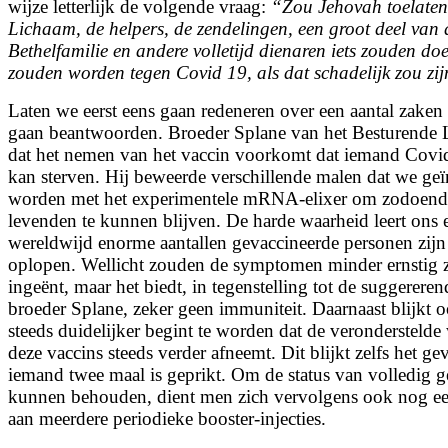
wijze letterlijk de volgende vraag:
“Zou Jehovah toelaten
Lichaam, de helpers, de zendelingen, een groot deel van 
Bethelfamilie en andere volletijd dienaren iets zouden do
zouden worden tegen Covid 19, als dat schadelijk zou zi
Laten we eerst eens gaan redeneren over een aantal zaken
gaan beantwoorden. Broeder Splane van het Besturende 
dat het nemen van het vaccin voorkomt dat iemand Covid 
kan sterven. Hij beweerde verschillende malen dat we geï
worden met het experimentele mRNA-elixer om zodoende
levenden te kunnen blijven. De harde waarheid leert ons e
wereldwijd enorme aantallen gevaccineerde personen zijn
oplopen. Wellicht zouden de symptomen minder ernstig 
ingeënt, maar het biedt, in tegenstelling tot de suggerer
broeder Splane, zeker geen immuniteit. Daarnaast blijkt 
steeds duidelijker begint te worden dat de verondersteld
deze vaccins steeds verder afneemt. Dit blijkt zelfs het gev
iemand twee maal is geprikt. Om de status van volledig g
kunnen behouden, dient men zich vervolgens ook nog ee
aan meerdere periodieke booster-injecties.