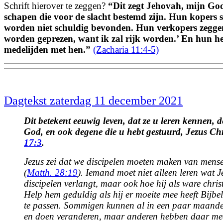
Schrift hierover te zeggen?
“
Dit zegt Jehovah, mijn Go
schapen die voor de slacht bestemd zijn. Hun kopers 
worden niet schuldig bevonden. Hun verkopers zegg
worden geprezen, want ik zal rijk worden.’ En hun h
medelijden met hen.
”
(Zacharia 11:4-5)
Dagtekst zaterdag 11 december 2021
Dit betekent eeuwig leven, dat ze u leren kennen, 
God, en ook degene die u hebt gestuurd, Jezus Ch
17:3
.
Jezus zei dat we discipelen moeten maken van mensen
(
Matth. 28:19
). Iemand moet niet alleen leren wat J
discipelen verlangt, maar ook hoe hij als ware chris
Help hem geduldig als hij er moeite mee heeft Bijbel
te passen. Sommigen kunnen al in een paar maand
en doen veranderen, maar anderen hebben daar mee