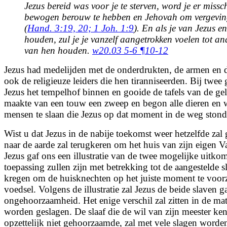
Jezus bereid was voor je te sterven, word je er missc
bewogen berouw te hebben en Jehovah om vergevin
(
Hand. 3:19, 20;
1 Joh. 1:9
). En als je van Jezus 
houden, zul je je vanzelf aangetrokken voelen tot an
van hen houden.
w20.03 5-6 ¶10-12
Jezus had medelijden met de onderdrukten, de armen en d
ook de religieuze leiders die hen tiranniseerden. Bij twe
Jezus het tempelhof binnen en gooide de tafels van de ge
maakte van een touw een zweep en begon alle dieren en w
mensen te slaan die Jezus op dat moment in de weg stond
Wist u dat Jezus in de nabije toekomst weer hetzelfde zal
naar de aarde zal terugkeren om het huis van zijn eigen Va
Jezus gaf ons een illustratie van de twee mogelijke uitko
toepassing zullen zijn met betrekking tot de aangestelde s
kregen om de huisknechten op het juiste moment te voorz
voedsel. Volgens de illustratie zal Jezus de beide slaven 
ongehoorzaamheid. Het enige verschil zal zitten in de mat
worden geslagen. De slaaf die de wil van zijn meester ke
opzettelijk niet gehoorzaamde, zal met vele slagen worden