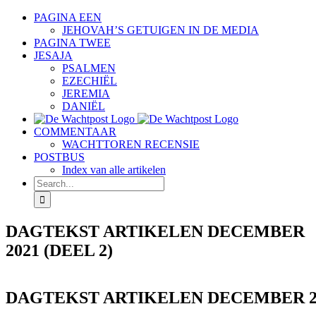
Skip
PAGINA EEN
to
JEHOVAH’S GETUIGEN IN DE MEDIA
content
PAGINA TWEE
JESAJA
PSALMEN
EZECHIËL
JEREMIA
DANIËL
COMMENTAAR
WACHTTOREN RECENSIE
POSTBUS
Index van alle artikelen
Search
for:
DAGTEKST ARTIKELEN DECEMBER
2021 (DEEL 2)
DAGTEKST ARTIKELEN DECEMBER 20