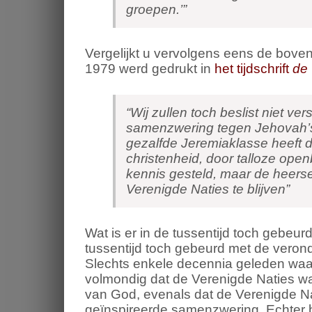
groepen.’”
Vergelijkt u vervolgens eens de boven
1979 werd gedrukt in
het tijdschrift
de
“Wij zullen toch beslist niet ver
samenzwering tegen Jehovah’s 
gezalfde Jeremiaklasse heeft de
christenheid, door talloze ope
kennis gesteld, maar de heers
Verenigde Naties te blijven”
Wat is er in de tussentijd toch gebeur
tussentijd toch gebeurd met de veron
Slechts enkele decennia geleden waa
volmondig dat de Verenigde Naties wa
van God, evenals dat de Verenigde Nat
geïnspireerde samenzwering. Echter b