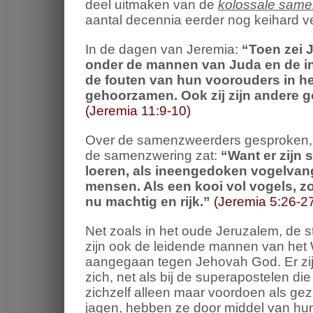
deel uitmaken van de
kolossale same
aantal decennia eerder nog keihard v
In de dagen van Jeremia:
“
Toen zei 
onder de mannen van Juda en de in
de fouten van hun voorouders in he
gehoorzamen. Ook zij zijn andere 
(Jeremia 11:9-10)
Over de samenzweerders gesproken, 
de samenzwering zat:
“
Want er zijn 
loeren, als ineengedoken vogelvan
mensen.
Als een kooi vol vogels,
zo
nu machtig en rijk.
”
(Jeremia 5:26-2
Net zoals in het oude Jeruzalem, de 
zijn ook de leidende mannen van he
aangegaan tegen Jehovah God. Er zij
zich, net als bij de superapostelen di
zichzelf alleen maar voordoen als gez
jagen, hebben ze door middel van hun