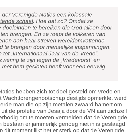
e der Verenigde Naties een
kolossale
tende schaal
. Hoe dat zo? Omdat ze
de doeleinden te bereiken die God alleen door
 laten brengen. En ze roept de volkeren van
rlenen aan haar streven wereldomvattende
and te brengen door menselijke inspanningen.
 tot „Internationaal Jaar van de Vrede”.
wering te zijn tegen de „Vredevorst” en
 met hem gesloten heeft voor een eeuwig
Naties hebben zich tot doel gesteld om vrede en
het Wachttorengenootschap destijds opmerkte, werd
ierde man die op zijn metalen zwaard hamert om
uit de profetie van Jesaja door de VN aan zichzelf
verbodig om te moeten vermelden dat de Verenigde
n bestaan er jammerlijk genoeg niet in is geslaagd
dit moment lijkt het er sterk op dat de Verenigde