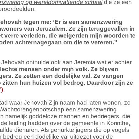
nzwering op wereldomvattende schaal
die ze een
eroordeelden.
Jehovah tegen me: ‘Er is een samenzwering
woners van Jeruzalem. Ze zijn teruggevallen in
t verre verleden, die weigerden mijn woorden te
goden achternagegaan om die te vereren.
”
Jehovah onthulde ook aan Jeremia wat er achter
slechte mensen onder mijn volk.
Ze blijven
gers.
Ze zetten een dodelijke val.
Ze vangen
 zitten hun huizen vol bedrog.
Daardoor zijn ze
7)
stad waar Jehovah Zijn naam had laten wonen, zo
t Wachttorengenootschap een samenzwering
n namelijk goddeloze mannen en bedriegers, die
e de leiding hadden over de gemeente in Korinthe,
alfde dienaren. Als gehurkte jagers die op vogels
 bedrog een dodelijke val uitgezet voor de