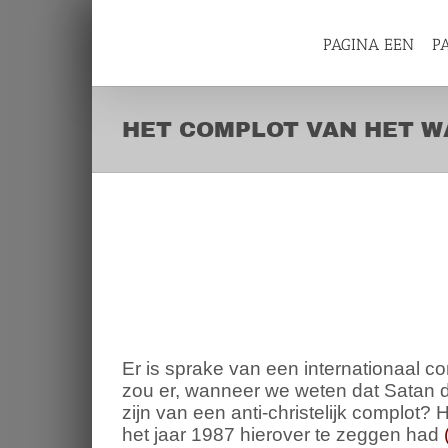
Skip
to
content
PAGINA EEN
P
HET COMPLOT VAN HET 
HET COMPLOT VAN 
WACHTTORENGENOO
GOD
View
Larger
Image
Er is sprake van een internationaal c
zou er, wanneer we weten dat Satan d
zijn van een anti-christelijk complot
het jaar 1987 hierover te zeggen had