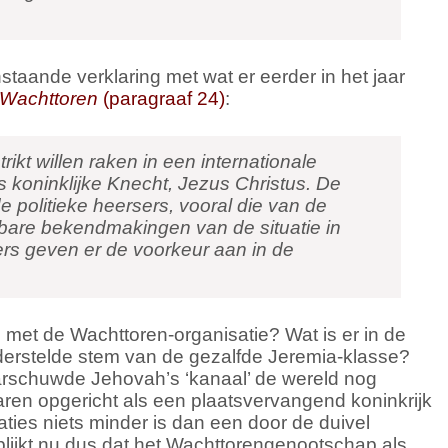
staande verklaring met wat er eerder in het jaar
 Wachttoren
(paragraaf 24)
:
strikt willen raken in een internationale
koninklijke Knecht, Jezus Christus. De
 politieke heersers, vooral die van de
nbare bekendmakingen van de situatie in
ers geven er de voorkeur aan in de
d met de Wachttoren-organisatie? Wat is er in de
derstelde stem van de gezalfde Jeremia-klasse?
rschuwde Jehovah’s ‘kanaal’ de wereld nog
ren opgericht als een plaatsvervangend koninkrijk
ies niets minder is dan een door de duivel
lijkt nu dus dat het Wachttorengenootschap als