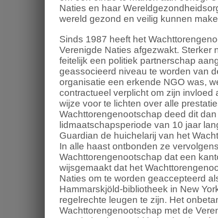
Naties en haar Wereldgezondheidsorga
wereld gezond en veilig kunnen maken
Sinds 1987 heeft het Wachttorengenoo
Verenigde Naties afgezwakt. Sterker 
feitelijk een politiek partnerschap 
geassocieerd niveau te worden van d
organisatie een erkende NGO was, w
contractueel verplicht om zijn invlo
wijze voor te lichten over alle presta
Wachttorengenootschap deed dit dan 
lidmaatschapsperiode van 10 jaar la
Guardian de huichelarij van het Wach
In alle haast ontbonden ze vervolgen
Wachttorengenootschap dat een kant
wijsgemaakt dat het Wachttorengenoo
Naties om te worden geaccepteerd a
Hammarskjöld-bibliotheek in New York
regelrechte leugen te zijn. Het onbeta
Wachttorengenootschap met de Vereni