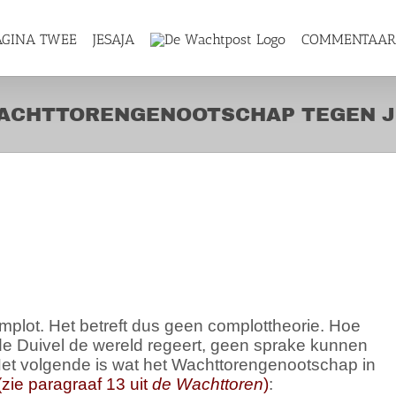
AGINA TWEE
JESAJA
COMMENTAA
WACHTTORENGENOOTSCHAP TEGEN 
HET
TSCHAP TEGEN JEHOVAH
omplot. Het betreft dus geen complottheorie. Hoe
e Duivel de wereld regeert, geen sprake kunnen
? Het volgende is wat het Wachttorengenootschap in
(zie paragraaf 13 uit
de Wachttoren
)
: