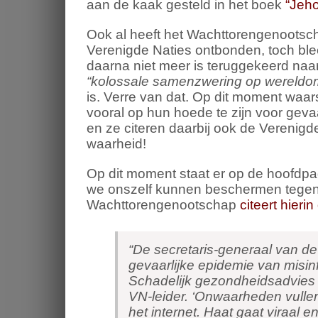
aan de kaak gesteld in het boek
“Jeho
Ook al heeft het Wachttorengenootsch
Verenigde Naties ontbonden, toch ble
daarna niet meer is teruggekeerd naa
“kolossale samenzwering op wereldo
is. Verre van dat. Op dit moment waa
vooral op hun hoede te zijn voor gev
en ze citeren daarbij ook de Verenigd
waarheid!
Op dit moment staat er op de hoofdp
we onszelf kunnen beschermen tegen 
Wachttorengenootschap
citeert hieri
“De secretaris-generaal van d
gevaarlijke epidemie van misin
Schadelijk gezondheidsadvies 
VN-leider. ‘Onwaarheden vullen
het internet. Haat gaat viraal 