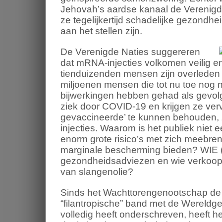
Jehovah’s aardse kanaal de Verenigde 
ze tegelijkertijd schadelijke gezond
aan het stellen zijn.
De Verenigde Naties suggereren
dat mRNA-injecties volkomen veilig en 
tienduizenden mensen zijn overleden
miljoenen mensen die tot nu toe nog n
bijwerkingen hebben gehad als gevolg
ziek door COVID-19 en krijgen ze verv
gevaccineerde’ te kunnen behouden, 
injecties. Waarom is het publiek niet e
enorm grote risico’s met zich meebreng
marginale bescherming bieden? WIE (
gezondheidsadviezen en wie verkoopt
van slangenolie?
Sinds het Wachttorengenootschap de d
“filantropische” band met de Wereldg
volledig heeft onderschreven, heeft 