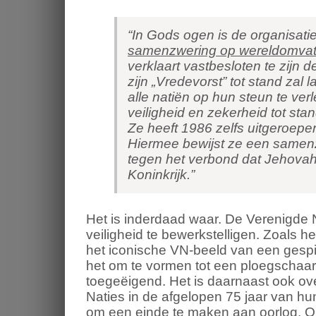
“In Gods ogen is de organisati
samenzwering op wereldomvat
verklaart vastbesloten te zijn 
zijn „Vredevorst” tot stand zal
alle natiën op hun steun te ve
veiligheid en zekerheid tot st
Ze heeft 1986 zelfs uitgeroepen
Hiermee bewijst ze een samenz
tegen het verbond dat Jehovah
Koninkrijk.”
Het is inderdaad waar. De Verenigde 
veiligheid te bewerkstelligen. Zoals 
het iconische VN-beeld van een gesp
het om te vormen tot een ploegschaar 
toegeëigend. Het is daarnaast ook o
Naties in de afgelopen 75 jaar van hu
om een einde te maken aan oorlog. Op 