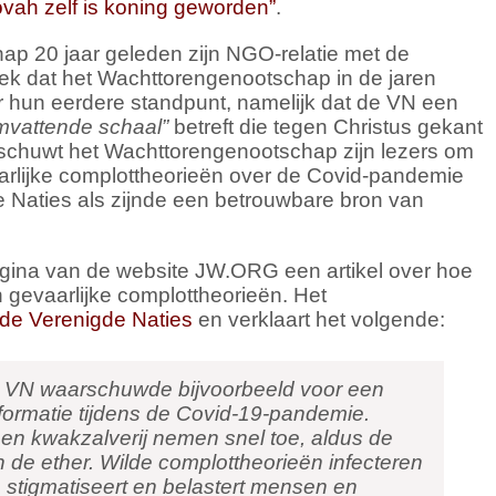
vah zelf is koning geworden”
.
ap 20 jaar geleden zijn NGO-relatie met de
ek dat het Wachttorengenootschap in de jaren
r hun eerdere standpunt, namelijk dat de VN een
mvattende schaal”
betreft die tegen Christus gekant
rschuwt het Wachttorengenootschap zijn lezers om
aarlijke complottheorieën over de Covid-pandemie
e Naties als zijnde een betrouwbare bron van
agina van de website JW.ORG een artikel over hoe
gevaarlijke complottheorieën. Het
n de Verenigde Naties
en verklaart het volgende:
e VN waarschuwde bijvoorbeeld voor een
formatie tijdens de Covid-19-pandemie.
en kwakzalverij nemen snel toe, aldus de
 de ether. Wilde complottheorieën infecteren
en stigmatiseert en belastert mensen en