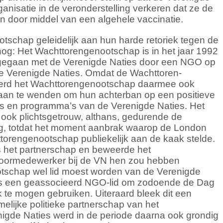
nisatie in de veronderstelling verkeren dat ze de
 door middel van een algehele vaccinatie.
tschap geleidelijk aan hun harde retoriek tegen de
nog: Het Wachttorengenootschap is in het jaar 1992
aangegaan met de Verenigde Naties door een NGO op
e Verenigde Naties. Omdat de Wachttoren-
erd het Wachttorengenootschap daarmee ook
ed aan te wenden om hun achterban op een positieve
ties en programma’s van de Verenigde Naties. Het
ook plichtsgetrouw, althans, gedurende de
ng, totdat het moment aanbrak waarop de London
ttorengenootschap publiekelijk aan de kaak stelde.
s het partnerschap en beweerde het
oormedewerker bij de VN hen zou hebben
tschap wel lid moest worden van de Verenigde
ls een geassocieerd NGO-lid om zodoende de Dag
 te mogen gebruiken. Uiteraard bleek dit een
melijke politieke partnerschap van het
gde Naties werd in de periode daarna ook grondig