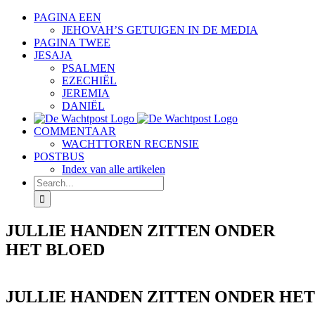
Skip
PAGINA EEN
to
JEHOVAH’S GETUIGEN IN DE MEDIA
content
PAGINA TWEE
JESAJA
PSALMEN
EZECHIËL
JEREMIA
DANIËL
COMMENTAAR
WACHTTOREN RECENSIE
POSTBUS
Index van alle artikelen
Search
for:
JULLIE HANDEN ZITTEN ONDER
HET BLOED
JULLIE HANDEN ZITTEN ONDER HE