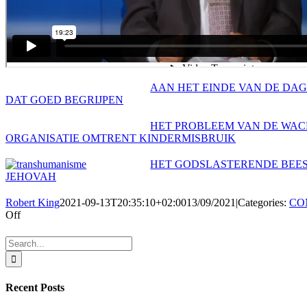
AAN HET EINDE VAN DE DAG
DAT GOED BEGRIJPEN
HET PROBLEEM VAN DE WA
ORGANISATIE OMTRENT KINDERMISBRUIK
HET GODSLASTERENDE BEES
JEHOVAH
Robert King
2021-09-13T20:35:10+02:00
13/09/2021
|
Categories:
CO
on
Off
JULLIE
HANDEN
Search
ZITTEN
for:
ONDER
HET
Recent Posts
BLOED