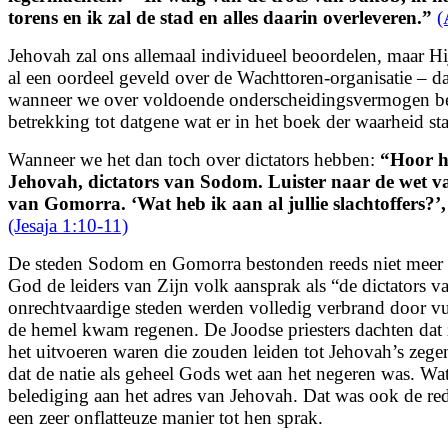
torens en ik zal de stad en alles daarin overleveren.
”
(
Jehovah zal ons allemaal individueel beoordelen, maar Hi
al een oordeel geveld over de Wachttoren-organisatie – da
wanneer we over voldoende onderscheidingsvermogen b
betrekking tot datgene wat er in het boek der waarheid st
Wanneer we het dan toch over dictators hebben:
“
Hoor h
Jehovah, dictators van Sodom.
Luister naar de wet v
van Gomorra.
‘Wat heb ik aan al jullie slachtoffers?’
(Jesaja 1:10-11)
De steden Sodom en Gomorra bestonden reeds niet meer
God de leiders van Zijn volk aansprak als “de dictators 
onrechtvaardige steden werden volledig verbrand door vu
de hemel kwam regenen. De Joodse priesters dachten dat z
het uitvoeren waren die zouden leiden tot Jehovah’s zegen
dat de natie als geheel Gods wet aan het negeren was. Wat
belediging aan het adres van Jehovah. Dat was ook de 
een zeer onflatteuze manier tot hen sprak.