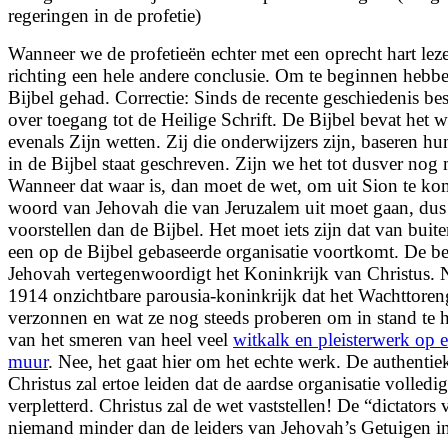
regeringen in de profetie)
Wanneer we de profetieën echter met een oprecht hart leze
richting een hele andere conclusie. Om te beginnen hebben
Bijbel gehad. Correctie: Sinds de recente geschiedenis b
over toegang tot de Heilige Schrift. De Bijbel bevat het
evenals Zijn wetten. Zij die onderwijzers zijn, baseren h
in de Bijbel staat geschreven. Zijn we het tot dusver nog 
Wanneer dat waar is, dan moet de wet, om uit Sion te ko
woord van Jehovah die van Jeruzalem uit moet gaan, dus 
voorstellen dan de Bijbel. Het moet iets zijn dat van buit
een op de Bijbel gebaseerde organisatie voortkomt. De be
Jehovah vertegenwoordigt het Koninkrijk van Christus. Ne
1914 onzichtbare parousia-koninkrijk dat het Wachttoren
verzonnen en wat ze nog steeds proberen om in stand te
van het smeren van heel veel
witkalk en pleisterwerk op 
muur
. Nee, het gaat hier om het echte werk. De authenti
Christus zal ertoe leiden dat de aardse organisatie volle
verpletterd. Christus zal de wet vaststellen! De “dictator
niemand minder dan de leiders van Jehovah’s Getuigen in 