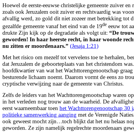
Hoewel de eerste-eeuwse christelijke gemeente zuiver en 
zoals ook Jeruzalem ooit zuiver en rechtvaardig was voo
afvallig werd, zo gold dit niet zozeer met betrekking tot 
de
gezalfde gemeente vanaf het eind van de 19
eeuw tot aa
drukte Zijn kijk op de degradatie als volgt uit:
“
De trouw
geworden!
In haar heerste recht, in haar woonde rec
nu zitten er moordenaars.
”
(Jesaja 1:21)
Met het risico om mezelf tot vervelens toe te herhalen, 
dat Jeruzalem de geboorteplaats van het christendom was
hoofdkwartier van wat het Wachttorengenootschap graag 
besturende lichaam noemt. Daarom vormt de eens zo trou
cryptische verwijzing naar de gemeente van Christus.
Zelfs de leiders van het Wachttorengenootschap waren 
in het verleden nog trouw aan de waarheid. De afvallighe
eerst waarneembaar toen
het Wachttorengenootschap 30 j
politieke samenwerking aanging
met de Verenigde Naties.
ook geweest mocht zijn…toch blijkt dat het nu helaas nog
geworden. Ze zijn namelijk regelrechte moordenaars gew