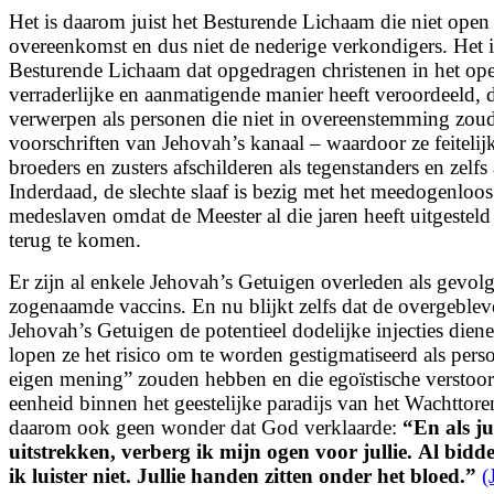
Het is daarom juist het Besturende Lichaam die niet open 
overeenkomst en dus niet de nederige verkondigers. Het 
Besturende Lichaam dat opgedragen christenen in het op
verraderlijke en aanmatigende manier heeft veroordeeld, 
verwerpen als personen die niet in overeenstemming zo
voorschriften van Jehovah’s kanaal – waardoor ze feiteli
broeders en zusters afschilderen als tegenstanders en zelfs 
Inderdaad, de slechte slaaf is bezig met het meedogenloos
medeslaven omdat de Meester al die jaren heeft uitgesteld
terug te komen.
Er zijn al enkele Jehovah’s Getuigen overleden als gevol
zogenaamde vaccins. En nu blijkt zelfs dat de overgeblev
Jehovah’s Getuigen de potentieel dodelijke injecties dien
lopen ze het risico om te worden gestigmatiseerd als pers
eigen mening” zouden hebben en die egoïstische verstoor
eenheid binnen het geestelijke paradijs van het Wachttor
daarom ook geen wonder dat God verklaarde:
“
En als ju
uitstrekken,
verberg ik mijn ogen voor jullie.
Al bidde
ik luister niet.
Jullie handen zitten onder het bloed.
”
(