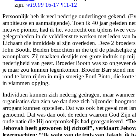
zijn.
w19.09
16-17 ¶11-12
Persoonlijk heb ik veel nederige ouderlingen gekend. (Ev
ambitieuze en aanmatigende). Toen ik 40 jaar geleden ne
nieuwe pionier, had ik het voorrecht om tijdens twee vers
gelegenheden in de velddienst te werken met leden van h
Lichaam die inmiddels al zijn overleden. Deze 2 broeders
John Booth. Beiden bezochten in die tijd de plaatselijke 
woonplaats. Zij maakten destijds een grote indruk op mi
nederigheid van geest. Broeder Booth was zo ongeveer d
je maar zou kunnen tegenkomen. Broeder Barr stond me
rond te laten rijden in mijn smerige Ford Pinto, die korte
in vlammen opging.
Individuen kunnen zich nederig gedragen, maar wanneer 
organisaties dan zien we dat deze zich bijzonder hoogmoe
arrogant kunnen opstellen. Dat was ook het geval met Isr
genoemd. Dat was dan ook de reden waarom God Zijn af
oude natie die Hij oorspronkelijk had georganiseerd.
“De
Jehovah heeft gezworen bij zichzelf”, verklaart Jeho
legermachten:
“‘Ik walg van de trots van Jakob, ik ha