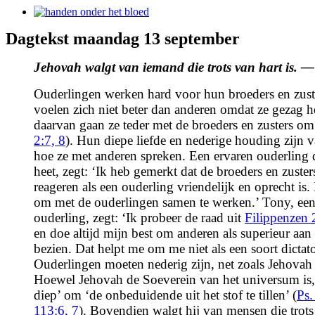
View
Larger
Dagtekst maandag 13 september
Image
Jehovah walgt van iemand die trots van hart is. 
Ouderlingen werken hard voor hun broeders en zust
voelen zich niet beter dan anderen omdat ze gezag h
daarvan gaan ze teder met de broeders en zusters om
2:7, 8
). Hun diepe liefde en nederige houding zijn 
hoe ze met anderen spreken. Een ervaren ouderling
heet, zegt: ‘Ik heb gemerkt dat de broeders en zuste
reageren als een ouderling vriendelijk en oprecht is.
om met de ouderlingen samen te werken.’ Tony, een
ouderling, zegt: ‘Ik probeer de raad uit
Filippenzen 
en doe altijd mijn best om anderen als superieur aan
bezien. Dat helpt me om me niet als een soort dictato
Ouderlingen moeten nederig zijn, net zoals Jehovah 
Hoewel Jehovah de Soeverein van het universum is, 
diep’ om ‘de onbeduidende uit het stof te tillen’ (
Ps.
113:6, 7
). Bovendien walgt hij van mensen die trots