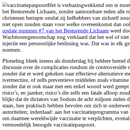
Het is verbazingwekkend om te moet
het Besturende Lichaam, zonder aantoonbare reden alle n
christenen berispte omdat zij liefhebbers van zichzelf zo
niet open zouden staan voor welke overeenkomst dan oo
update nummer #7 van het Besturende Lichaam
werd doo
Wachttorengenootschap nog verklaard dat het wel of nie
injectie een persoonlijke beslissing was. Dat was in elk ge
noemen.
Plotseling bleek ineens als donderslag bij heldere hemel d
discussie over de complicaties rondom de controversiële
zonder dat er werd gekeken naar effectieve alternatieve m
ivermectine, of zelfs preventieve middelen zoals vitamin
zonder dat er ook maar met een enkel woord werd gerept
risico’s, en jazeker, risico’s die zelfs een fatale afloop 
blijkt dat de dictators van Sodom de acht miljoen zielen 
staan, hen praktisch hebben bevolen om zich te onderwer
autoriteiten; inderdaad: aan het vaccinatieprogramma van
om daarmee wereldwijde vaccinatie te verplichten, evenal
vermoedelijk beoogde vaccinatiepaspoort.