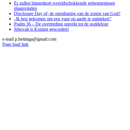
Er zullen binnenkort wereldschokkende gebeurtenissen
plaatsvinden
Disclosure Day of; de openbaring van de zonen van God?
„Ik ben gekomen om een vuur op aarde te ontsteken”
Psalm 36 – De overtreding spreekt tot de goddeloze
Jehovah is Koning geworden!
e-mail p.hettinga@gmail.com
X
YouTube
Blogger
Facebook
Instagram
SoundCloud
Email
Page load link
Go
to
Top