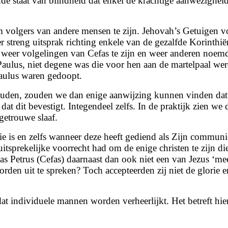
tende staat van blindheid dat enkel de krachtige aanwezigh
 volgers van andere mensen te zijn. Jehovah’s Getuigen v
er streng uitsprak richting enkele van de gezalfde Korinthi
weer volgelingen van Cefas te zijn en weer anderen noemd
 Paulus, niet degene was die voor hen aan de martelpaal w
Paulus waren gedoopt.
den, zouden we dan enige aanwijzing kunnen vinden dat he
dat dit bevestigt. Integendeel zelfs. In de praktijk zien 
getrouwe slaaf.
e is en zelfs wanneer deze heeft gediend als Zijn communic
itsprekelijke voorrecht had om de enige christen te zijn d
Petrus (Cefas) daarnaast dan ook niet een van Jezus ‘meest
rden uit te spreken? Toch accepteerden zij niet de glorie 
at individuele mannen worden verheerlijkt. Het betreft hier