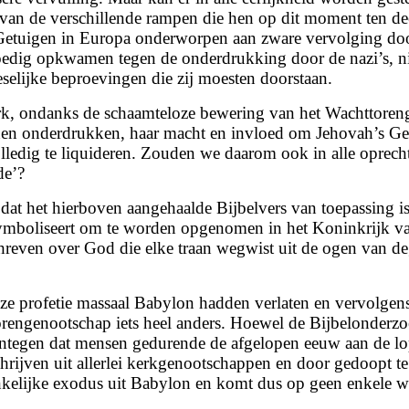
g van de verschillende rampen die hen op dit moment ten d
etuigen in Europa onderworpen aan zware vervolging door H
oedig opkwamen tegen de onderdrukking door de nazi’s, nie
lijke beproevingen die zij moesten doorstaan.
rk, ondanks de schaamteloze bewering van het Wachttorenge
nen onderdrukken, haar macht en invloed om Jehovah’s Getu
lledig te liquideren. Zouden we daarom ook in alle oprech
de’?
 dat het hierboven aangehaalde Bijbelvers van toepassing 
mboliseert om te worden opgenomen in het Koninkrijk van 
hreven over God die elke traan wegwist uit de ogen van d
ze profetie massaal Babylon hadden verlaten en vervolgens
orengenootschap iets heel anders. Hoewel de Bijbelonderz
entegen dat mensen gedurende de afgelopen eeuw aan de lo
chrijven uit allerlei kerkgenootschappen en door gedoopt 
ronkelijke exodus uit Babylon en komt dus op geen enkele w