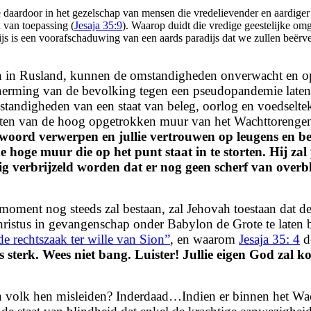
aardoor in het gezelschap van mensen die vredelievender en aardiger 
n van toepassing (
Jesaja 35:9
). Waarop duidt die vredige geestelijke omg
dijs is een voorafschaduwing van een aards paradijs dat we zullen beërv
en in Rusland, kunnen de omstandigheden onverwacht en op
ming van de bevolking tegen een pseudopandemie laten ook
ndigheden van een staat van beleg, oorlog en voedseltekor
storten van de hoog opgetrokken muur van het Wachttorenge
t woord verwerpen en jullie vertrouwen op leugens en 
de hoge muur die op het punt staat in te storten.
Hij zal
dig verbrijzeld worden dat er nog geen scherf van overb
oment nog steeds zal bestaan, zal Jehovah toestaan dat de 
ristus in gevangenschap onder Babylon de Grote te laten 
de rechtszaak ter wille van Sion”
, en waarom
Jesaja 35: 4
de
s sterk. Wees niet bang.
Luister! Jullie eigen God zal
n volk hen misleiden? Inderdaad…Indien er binnen het Wac