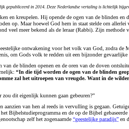
k gepubliceerd in 2014. Deze Nederlandse vertaling is lichtelijk bijge
eken en kreupelen. Hij opende de ogen van de blinden en d
doden op. Maar hoewel God hem in staat stelde om allerlei
tond veel meer bekend als de leraar (Rabbi). Zijn methode
geestelijke ontwakening voor het volk van God, zodra de M
enis, om Gods volk te redden uit een bijzonder gevaarlijke s
n van de blinden openen en de oren van de doven ontsluite
amelijk:
“
In die tijd worden de ogen van de blinden ge
omme zal het uitroepen van vreugde. Want in de wildern
r zou dit eigenlijk kunnen gaan gebeuren?”
ten aanzien van hen al reeds in vervulling is gegaan. Getu
t Bijbelstudieprogramma en de op de Bijbel gebaseerde pu
ngenootschap zelf het zogenaamde
“geestelijke paradijs”
en 