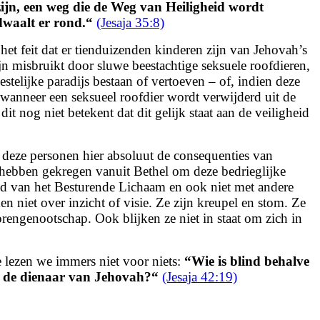
ijn,
een weg die de Weg van Heiligheid wordt
waalt er rond.
“
(Jesaja 35:8)
t feit dat er tienduizenden kinderen zijn van Jehovah’s
n misbruikt door sluwe beestachtige seksuele roofdieren,
stelijke paradijs bestaan of vertoeven – of, indien deze
 wanneer een seksueel roofdier wordt verwijderd uit de
 nog niet betekent dat dit gelijk staat aan de veiligheid
n deze personen hier absoluut de consequenties van
hebben gekregen vanuit Bethel om deze bedrieglijke
 lid van het Besturende Lichaam en ook niet met andere
n niet over inzicht of visie. Ze zijn kreupel en stom. Ze
rengenootschap. Ook blijken ze niet in staat om zich in
e lezen we immers niet voor niets:
“
Wie is blind behalve
als de dienaar van Jehovah?
“
(Jesaja 42:19)