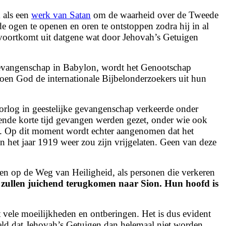
 als een
werk van Satan
om de waarheid over de Tweede
e ogen te openen en oren te ontstoppen zodra hij in al
voortkomt uit datgene wat door Jehovah’s Getuigen
 gevangenschap in Babylon, wordt het Genootschap
oen God de internationale Bijbelonderzoekers uit hun
orlog in geestelijke gevangenschap verkeerde onder
nde korte tijd gevangen werden gezet, onder wie ook
. Op dit moment wordt echter aangenomen dat het
 het jaar 1919 weer zou zijn vrijgelaten. Geen van deze
len op de Weg van Heiligheid, als personen die verkeren
 zullen juichend terugkomen naar Sion.
Hun hoofd is
t vele moeilijkheden en ontberingen. Het is dus evident
steld dat Jehovah’s Getuigen dan helemaal niet worden