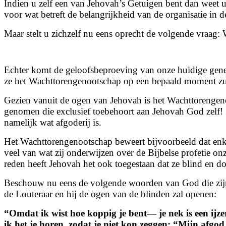
Indien u zelf een van Jehovah’s Getuigen bent dan weet u 
voor wat betreft de belangrijkheid van de organisatie in
Maar stelt u zichzelf nu eens oprecht de volgende vraag
Echter komt de geloofsbeproeving van onze huidige gener
ze het Wachttorengenootschap op een bepaald moment zul
Gezien vanuit de ogen van Jehovah is het Wachttorengeno
genomen die exclusief toebehoort aan Jehovah God zelf! 
namelijk wat afgoderij is.
Het Wachttorengenootschap beweert bijvoorbeeld dat enkel 
veel van wat zij onderwijzen over de Bijbelse profetie o
reden heeft Jehovah het ook toegestaan dat ze blind en do
Beschouw nu eens de volgende woorden van God die zijn g
de Louteraar en hij de ogen van de blinden zal openen:
“
Omdat ik wist hoe koppig je bent
— je nek is een ijz
ik het je horen, zodat je niet kon zeggen: “Mijn afgo