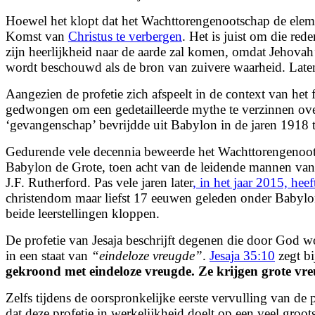
Hoewel het klopt dat het Wachttorengenootschap de elemen
Komst van
Christus te verbergen
. Het is juist om die re
zijn heerlijkheid naar de aarde zal komen, omdat Jehova
wordt beschouwd als de bron van zuivere waarheid. Laten we
Aangezien de profetie zich afspeelt in de context van h
gedwongen om een gedetailleerde mythe te verzinnen over
‘gevangenschap’ bevrijdde uit Babylon in de jaren 1918 
Gedurende vele decennia beweerde het Wachttorengenoots
Babylon de Grote, toen acht van de leidende mannen van
J.F. Rutherford. Pas vele jaren later
, in het jaar 2015, hee
christendom maar liefst 17 eeuwen geleden onder Babylon 
beide leerstellingen kloppen.
De profetie van Jesaja beschrijft degenen die door God 
in een staat van
“eindeloze vreugde”
.
Jesaja 35:10
zegt b
gekroond met eindeloze vreugde. Ze krijgen grote vre
Zelfs tijdens de oorspronkelijke eerste vervulling van de
dat deze profetie in werkelijkheid doelt op een veel groo