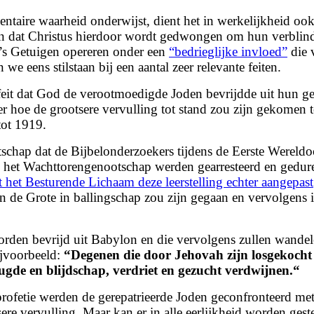
taire waarheid onderwijst, dient het in werkelijkheid ook
den dat Christus hierdoor wordt gedwongen om hun verblind
h’s Getuigen opereren onder een
“bedrieglijke invloed”
die 
 eens stilstaan bij een aantal zeer relevante feiten.
et feit dat God de verootmoedigde Joden bevrijdde uit hun
 hoe de grootsere vervulling tot stand zou zijn gekomen t
tot 1919.
chap dat de Bijbelonderzoekers tijdens de Eerste Wereldo
 het Wachttorengenootschap werden gearresteerd en gedure
ft het Besturende Lichaam deze leerstelling echter aangepast
de Grote in ballingschap zou zijn gegaan en vervolgens in
worden bevrijd uit Babylon en die vervolgens zullen wande
ijvoorbeeld:
“
Degenen die door Jehovah zijn losgekocht
ugde en blijdschap, verdriet en gezucht verdwijnen.
“
 profetie werden de gerepatrieerde Joden geconfronteerd me
tsere vervulling. Maar kan er in alle eerlijkheid worden ge