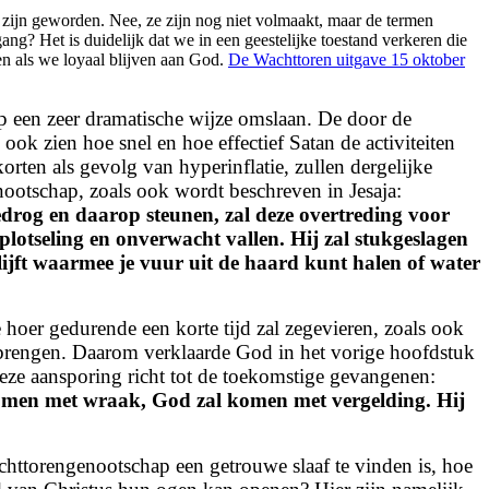
zijn geworden. Nee, ze zijn nog niet volmaakt, maar de termen
ang? Het is duidelijk dat we in een geestelijke toestand verkeren die
en als we loyaal blijven aan God.
De Wachttoren uitgave 15 oktober
 een zeer dramatische wijze omslaan. De door de
 zien hoe snel en hoe effectief Satan de activiteiten
ten als gevolg van hyperinflatie, zullen dergelijke
nootschap, zoals ook wordt beschreven in Jesaja:
bedrog en daarop steunen,
zal deze overtreding voor
 plotseling en onverwacht vallen.
Hij zal stukgeslagen
lijft waarmee je vuur uit de haard kunt halen of water
hoer gedurende een korte tijd zal zegevieren, zoals ook
brengen. Daarom verklaarde God in het vorige hoofdstuk
ze aansporing richt tot de toekomstige gevangenen:
 komen met wraak, God zal komen met vergelding. Hij
httorengenootschap een getrouwe slaaf te vinden is, hoe