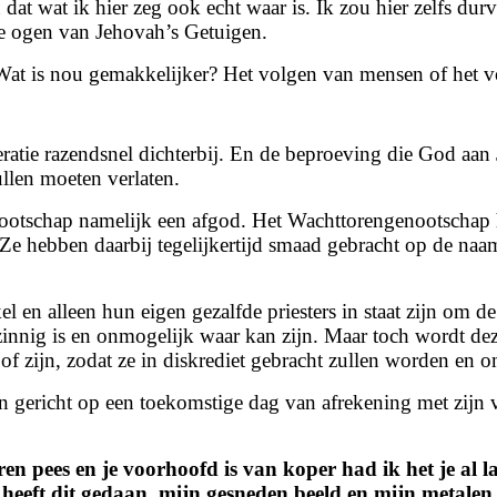
dat wat ik hier zeg ook echt waar is. Ik zou hier zelfs du
 de ogen van Jehovah’s Getuigen.
: Wat is nou gemakkelijker? Het volgen van mensen of het
atie razendsnel dichterbij. En de beproeving die God aan 
len moeten verlaten.
otschap namelijk een afgod. Het Wachttorengenootschap hee
Ze hebben daarbij tegelijkertijd smaad gebracht op de naa
en alleen hun eigen gezalfde priesters in staat zijn om de
nzinnig is en onmogelijk waar kan zijn. Maar toch wordt d
of zijn, zodat ze in diskrediet gebracht zullen worden en 
ericht op een toekomstige dag van afrekening met zijn vo
eren pees en je voorhoofd is van koper
had ik het je al
d heeft dit gedaan, mijn gesneden beeld en mijn metale