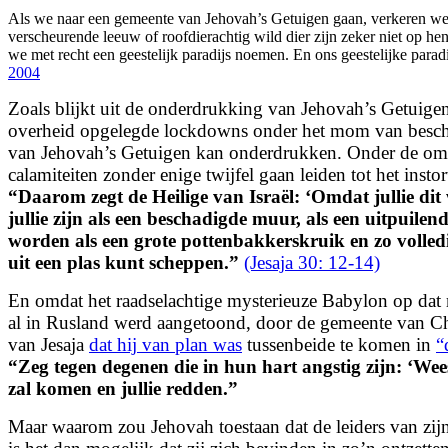
Als we naar een gemeente van Jehovah’s Getuigen gaan, verkeren we d
verscheurende leeuw of roofdierachtig wild dier zijn zeker niet op he
we met recht een geestelijk paradijs noemen. En ons geestelijke para
2004
Zoals blijkt uit de onderdrukking van Jehovah’s Getuig
overheid opgelegde lockdowns onder het mom van bescher
van Jehovah’s Getuigen kan onderdrukken. Onder de omsta
calamiteiten zonder enige twijfel gaan leiden tot het in
“
Daarom zegt de Heilige van Israël:
‘Omdat jullie di
jullie zijn als een beschadigde muur,
als een uitpuilen
worden als een grote pottenbakkerskruik
en zo volle
uit een plas kunt scheppen.”
(Jesaja 30: 12-14)
En omdat het raadselachtige mysterieuze Babylon op dat m
al in Rusland werd aangetoond, door de gemeente van Ch
van Jesaja
dat hij van plan was
tussenbeide te komen in
“
“
Zeg tegen degenen die in hun hart angstig zijn:
‘Wee
zal komen en jullie redden.”
Maar waarom zou Jehovah toestaan dat de leiders van zij