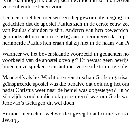
is het dan mogelijk dat zij zich bevinden in zo’n ontzet
verschillende redenen voor.
Ten eerste hebben mensen een diepgewortelde neiging om
gedachten dat de apostel Paulus zich in de eerste eeuw ze
van Paulus claimden te zijn. Anderen van hen beweerden 
genoodzaakt om hen er ernstig aan te herinneren dat hij,
herinnerde Paulus hen eraan dat zij niet in de naam van 
Wanneer we het bovenstaande voorbeeld in gedachten hou
voorbeeld van de apostel opvolgt? Er bestaat geen bewijs 
loven en ze spreken constant met vererende toon over de 
Maar zelfs als het Wachttorengenootschap Gods organisati
geïnspireerde apostel was die behalve dat ook nog het onu
nadat Christus weer naar de hemel was opgestegen? En was 
zijn zijde stond en die ook geïnspireerd was om Gods woo
Jehovah’s Getuigen dit wel doen.
Er moet hier echter wel worden gezegd dat het niet zo is d
JW.org.