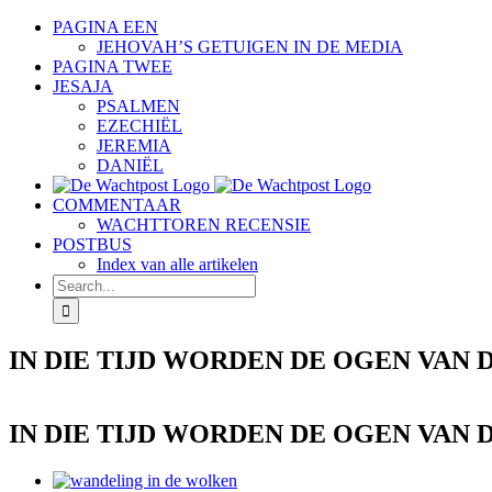
Skip
PAGINA EEN
to
JEHOVAH’S GETUIGEN IN DE MEDIA
content
PAGINA TWEE
JESAJA
PSALMEN
EZECHIËL
JEREMIA
DANIËL
COMMENTAAR
WACHTTOREN RECENSIE
POSTBUS
Index van alle artikelen
Search
for:
IN DIE TIJD WORDEN DE OGEN VAN
IN DIE TIJD WORDEN DE OGEN VAN
View