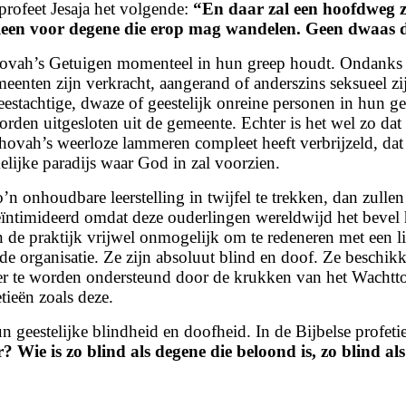
profeet Jesaja het volgende:
“
En daar zal een hoofdweg z
alleen voor degene die erop mag wandelen.
Geen dwaas d
hovah’s Getuigen momenteel in hun greep houdt. Ondanks he
enten zijn verkracht, aangerand of anderszins seksueel zij
estachtige, dwaze of geestelijk onreine personen in hun gee
rden uitgesloten uit de gemeente. Echter is het wel zo dat
ah’s weerloze lammeren compleet heeft verbrijzeld, dat dit
ijke paradijs waar God in zal voorzien.
n onhoudbare leerstelling in twijfel te trekken, dan zulle
ïntimideerd omdat deze ouderlingen wereldwijd het bevel 
s in de praktijk vrijwel onmogelijk om te redeneren met een
e organisatie. Ze zijn absoluut blind en doof. Ze beschikke
der te worden ondersteund door de krukken van het Wachtto
tieën zoals deze.
 geestelijke blindheid en doofheid. In de Bijbelse profeti
r?
Wie is zo blind als degene die beloond is, zo blind 