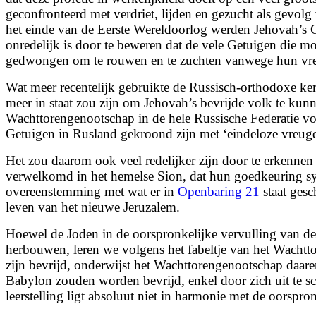
geconfronteerd met verdriet, lijden en gezucht als gevol
het einde van de Eerste Wereldoorlog werden Jehovah’s G
onredelijk is door te beweren dat de vele Getuigen die m
gedwongen om te rouwen en te zuchten vanwege hun vrese
Wat meer recentelijk gebruikte de Russisch-orthodoxe ke
meer in staat zou zijn om Jehovah’s bevrijde volk te kun
Wachttorengenootschap in de hele Russische Federatie vo
Getuigen in Rusland gekroond zijn met ‘eindeloze vreug
Het zou daarom ook veel redelijker zijn door te erkennen
verwelkomd in het hemelse Sion, dat hun goedkeuring sy
overeenstemming met wat er in
Openbaring 21
staat gesc
leven van het nieuwe Jeruzalem.
Hoewel de Joden in de oorspronkelijke vervulling van de
herbouwen, leren we volgens het fabeltje van het Wachtt
zijn bevrijd, onderwijst het Wachttorengenootschap daar
Babylon zouden worden bevrijd, enkel door zich uit te s
leerstelling ligt absoluut niet in harmonie met de oorsp