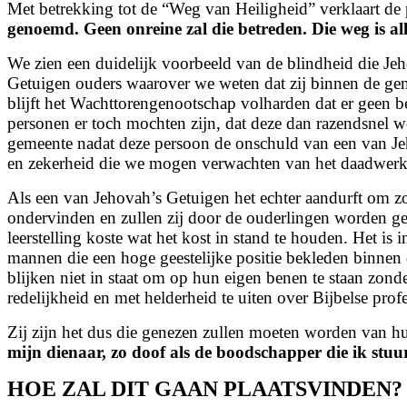
Met betrekking tot de “Weg van Heiligheid” verklaart de 
genoemd.
Geen onreine zal die betreden. Die weg is 
We zien een duidelijk voorbeeld van de blindheid die Je
Getuigen ouders waarover we weten dat zij binnen de geme
blijft het Wachttorengenootschap volharden dat er geen be
personen er toch mochten zijn, dat deze dan razendsnel wo
gemeente nadat deze persoon de onschuld van een van Jehov
en zekerheid die we mogen verwachten van het daadwerkel
Als een van Jehovah’s Getuigen het echter aandurft om zo’
ondervinden en zullen zij door de ouderlingen worden ge
leerstelling koste wat het kost in stand te houden. Het i
mannen die een hoge geestelijke positie bekleden binnen d
blijken niet in staat om op hun eigen benen te staan zon
redelijkheid en met helderheid te uiten over Bijbelse profe
Zij zijn het dus die genezen zullen moeten worden van hun
mijn dienaar,
zo doof als de boodschapper die ik stuu
HOE ZAL DIT GAAN PLAATSVINDEN?