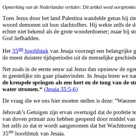
Larger
Opmerking van de Nederlandse vertaler: Dit artikel werd oorspronkelij
Image
Toen Jezus door het land Palestina wandelde genas hij zi
woord demonen uit hun slachtoffers. Hij wekte zelfs de 
echter niet bekend als de grote wonderdoener; maar hij s
God liefhadden.
ste
Het
35
hoofdstuk
van Jesaja voorzegt een belangrijke 
de meest duistere tijdsperiodes uit de menselijke geschied
Net zoals in de eerste eeuw zal Jezus dan opnieuw de oge
in geestelijke zin gaan plaatsvinden. In Jesaja lezen we n
de kreupele springen als een hert
en de tong van de st
water stromen.
“
(Jesaja 35:5-6)
De vraag die we ons hier moeten stellen is deze: “Wannee
Jehovah’s Getuigen zijn ervan overtuigd dat de profetie 
van doven primair zou hebben geopend door middel van he
het zelfs zo dat er wordt aangenomen dat het Wachttore
ste
35
hoofdstuk van Jesaja.