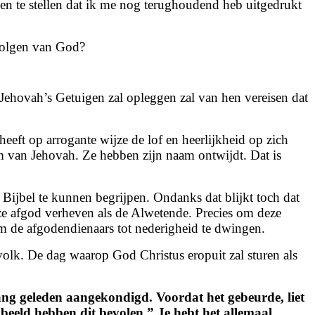
rven te stellen dat ik me nog terughoudend heb uitgedrukt
 volgen van God?
Jehovah’s Getuigen zal opleggen zal van hen vereisen dat
ft op arrogante wijze de lof en heerlijkheid op zich
m van Jehovah. Ze hebben zijn naam ontwijdt. Dat is
 Bijbel te kunnen begrijpen. Ondanks dat blijkt toch dat
eze afgod verheven als de Alwetende. Precies om deze
om de afgodendienaars tot nederigheid te dwingen.
lk. De dag waarop God Christus eropuit zal sturen als
 lang geleden aangekondigd.
Voordat het gebeurde, liet
n beeld hebben dit bevolen.”
Je hebt het allemaal