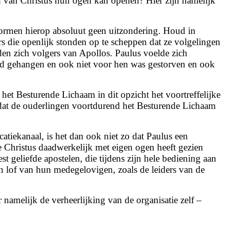
eid van Christus hun ogen kan openen? Hier zijn namelijk
ormen hierop absoluut geen uitzondering. Houd in
ërs die openlijk stonden op te scheppen dat ze volgelingen
en zich volgers van Apollos. Paulus voelde zich
erd gehangen en ook niet voor hen was gestorven en ook
t Besturende Lichaam in dit opzicht het voortreffelijke
we dat de ouderlingen voortdurend het Besturende Lichaam
atiekanaal, is het dan ook niet zo dat Paulus een
ie Christus daadwerkelijk met eigen ogen heeft gezien
 geliefde apostelen, die tijdens zijn hele bediening aan
en lof van hun medegelovigen, zoals de leiders van de
 namelijk de verheerlijking van de organisatie zelf –