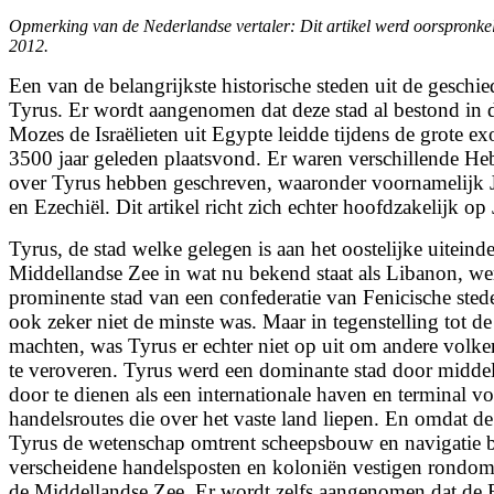
Larger
Opmerking van de Nederlandse vertaler: Dit artikel werd oorspronkeli
Image
2012.
Een van de belangrijkste historische steden uit de geschie
Tyrus. Er wordt aangenomen dat deze stad al bestond in 
Mozes de Israëlieten uit Egypte leidde tijdens de grote e
3500 jaar geleden plaatsvond. Er waren verschillende He
over Tyrus hebben geschreven, waaronder voornamelijk Je
en Ezechiël. Dit artikel richt zich echter hoofdzakelijk op 
Tyrus, de stad welke gelegen is aan het oostelijke uiteind
Middellandse Zee in wat nu bekend staat als Libanon, we
prominente stad van een confederatie van Fenicische ste
ook zeker niet de minste was. Maar in tegenstelling tot d
machten, was Tyrus er echter niet op uit om andere volker
te veroveren. Tyrus werd een dominante stad door midde
door te dienen als een internationale haven en terminal voo
handelsroutes die over het vaste land liepen. En omdat d
Tyrus de wetenschap omtrent scheepsbouw en navigatie b
verscheidene handelsposten en koloniën vestigen rondom
de Middellandse Zee. Er wordt zelfs aangenomen dat de 