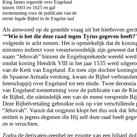
King James regeerde over Engeland
tussen 1603 en 1625 en gaf
toestemming voor de publicatie van de
eerste legale Bijbel in de Engelse taal
Als antwoord op de gestelde vraag uit het hierboven gecit
“
“Wie is het die deze raad tegen Ty̱rus gegeven heeft?
volgende in acht nemen: Het is opmerkelijk dat de koni
minstens indirect voor verantwoordelijk zijn geweest dat
naam “Jehovah” binnen de Engelssprekende wereld werd
omdat koning Hendrik VIII in het jaar 1535 werd uitgero
van de Kerk van Engeland. En toen zijn dochter koningi
de Spaanse Armada versloeg, kwam de Bijbel verbranden
heerschappij over Engeland tot een einde. Twee decennia 
van Engeland toestemming voor de publicatie van de Kin
de Bijbel, die uiteindelijk een van de meest verspreide Bi
Deze Bijbelvertaling gebruikte ook op vier verschillende
“Jehovah”. Vanuit dat oogpunt klopt het dus ook dat Je
entiteit is jegens degenen die Hij zelf deze raad heeft ge
en te verachten
.
Zodra de derivaten-zeepbel ter grootte van een biljard doll