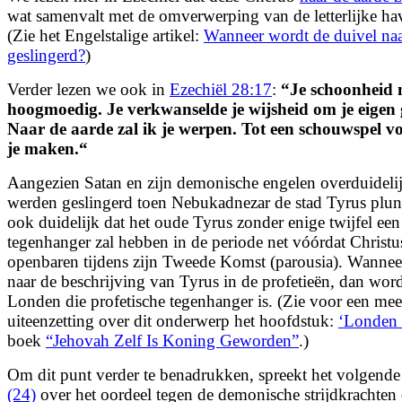
wat samenvalt met de omverwerping van de letterlijke ha
(Zie het Engelstalige artikel:
Wanneer wordt de duivel na
geslingerd?
)
Verder lezen we ook in
Ezechiël 28:17
:
“
Je schoonheid 
hoogmoedig.
Je verkwanselde je wijsheid om je eigen 
Naar de aarde zal ik je werpen.
Tot een schouwspel vo
je maken.
“
Aangezien Satan en zijn demonische engelen overduidelijk
werden geslingerd toen Nebukadnezar de stad Tyrus plund
ook duidelijk dat het oude Tyrus zonder enige twijfel ee
tegenhanger zal hebben in de periode net vóórdat Christus
openbaren tijdens zijn Tweede Komst (parousia). Wannee
naar de beschrijving van Tyrus in de profetieën, dan wordt
Londen die profetische tegenhanger is. (Zie voor een meer
uiteenzetting over dit onderwerp het hoofdstuk:
‘Londen i
boek
“Jehovah Zelf Is Koning Geworden”
.)
Om dit punt verder te benadrukken, spreekt het volgende
(24)
over het oordeel tegen de demonische strijdkrachten 