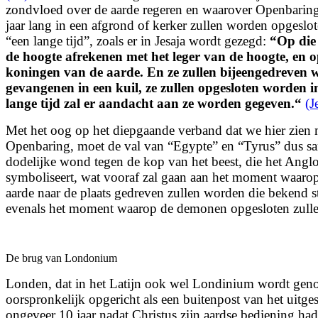
zondvloed over de aarde regeren en waarover Openbaring
jaar lang in een afgrond of kerker zullen worden opgeslo
“een lange tijd”, zoals er in Jesaja wordt gezegd:
“
Op die
de hoogte afrekenen met het leger van de hoogte,
en o
koningen van de aarde.
En ze zullen bijeengedreven
gevangenen in een kuil, ze zullen opgesloten worden i
lange tijd zal er aandacht aan ze worden gegeven.
“
(J
Met het oog op het diepgaande verband dat we hier zien 
Openbaring, moet de val van “Egypte” en “Tyrus” dus s
dodelijke wond tegen de kop van het beest, die het Ang
symboliseert, wat vooraf zal gaan aan het moment waaro
aarde naar de plaats gedreven zullen worden die bekend 
evenals het moment waarop de demonen opgesloten zull
De brug van Londonium
Londen, dat in het Latijn ook wel Londinium wordt ge
oorspronkelijk opgericht als een buitenpost van het uitge
ongeveer 10 jaar nadat Christus zijn aardse bediening had