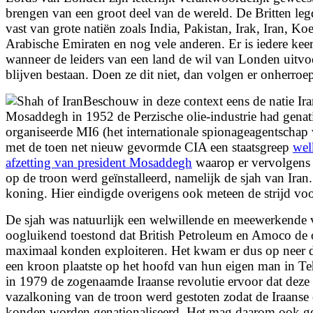
brengen van een groot deel van de wereld. De Britten le
vast van grote natiën zoals India, Pakistan, Irak, Iran, K
Arabische Emiraten en nog vele anderen. Er is iedere kee
wanneer de leiders van een land de wil van Londen uitvo
blijven bestaan. Doen ze dit niet, dan volgen er onherroe
Beschouw in deze context eens de natie Ira
Mosaddegh in 1952 de Perzische olie-industrie had genati
organiseerde MI6 (het internationale spionageagentscha
met de toen net nieuw gevormde CIA een staatsgreep
wel
afzetting van president Mosaddegh
waarop er vervolgens 
op de troon werd geïnstalleerd, namelijk de sjah van Iran
koning. Hier eindigde overigens ook meteen de strijd voo
De sjah was natuurlijk een welwillende en meewerkende v
oogluikend toestond dat British Petroleum en Amoco de o
maximaal konden exploiteren. Het kwam er dus op neer 
een kroon plaatste op het hoofd van hun eigen man in Te
in 1979 de zogenaamde Iraanse revolutie ervoor dat dez
vazalkoning van de troon werd gestoten zodat de Iraanse
konden worden genationaliseerd. Het mag daarom ook gee