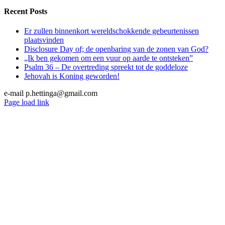
Recent Posts
Er zullen binnenkort wereldschokkende gebeurtenissen
plaatsvinden
Disclosure Day of; de openbaring van de zonen van God?
„Ik ben gekomen om een vuur op aarde te ontsteken”
Psalm 36 – De overtreding spreekt tot de goddeloze
Jehovah is Koning geworden!
e-mail p.hettinga@gmail.com
X
YouTube
Blogger
Facebook
Instagram
SoundCloud
Email
Page load link
Go
to
Top