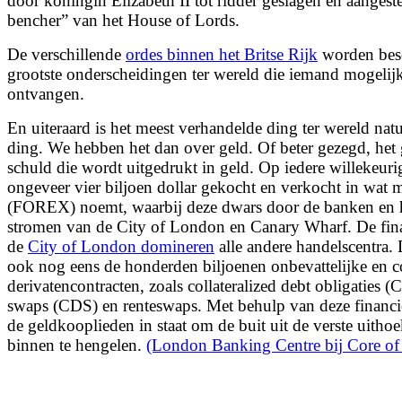
door koningin Elizabeth II tot ridder geslagen en aangeste
bencher” van het House of Lords.
De verschillende
ordes binnen het Britse Rijk
worden bes
grootste onderscheidingen ter wereld die iemand mogelij
ontvangen.
En uiteraard is het meest verhandelde ding ter wereld nat
ding. We hebben het dan over geld. Of beter gezegd, het 
schuld die wordt uitgedrukt in geld. Op iedere willekeuri
ongeveer vier biljoen dollar gekocht en verkocht in wat 
(FOREX) noemt, waarbij deze dwars door de banken en 
stromen van de City of London en Canary Wharf. De fin
de
City of London domineren
alle andere handelscentra
ook nog eens de honderden biljoenen onbevattelijke en 
derivatencontracten, zoals collateralized debt obligaties (
swaps (CDS) en renteswaps. Met behulp van deze financië
de geldkooplieden in staat om de buit uit de verste uitho
binnen te hengelen.
(London Banking Centre bij Core of F