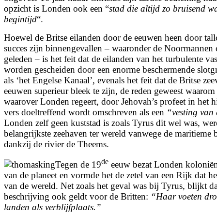
opzicht is Londen ook een “
stad die altijd zo bruisend w
begintijd
“.
Hoewel de Britse eilanden door de eeuwen heen door tall
succes zijn binnengevallen – waaronder de Noormannen 
geleden – is het feit dat de eilanden van het turbulente v
worden gescheiden door een enorme beschermende slotgra
als ‘het Engelse Kanaal’, evenals het feit dat de Britse zeev
eeuwen superieur bleek te zijn, de reden geweest waarom
waarover Londen regeert, door Jehovah’s profeet in het h
vers doeltreffend wordt omschreven als een
“vesting van 
Londen zelf geen kuststad is zoals Tyrus dit wel was, w
belangrijkste zeehaven ter wereld vanwege de maritieme 
dankzij de rivier de Theems.
de
Tegen de 19
eeuw bezat Londen koloniën 
van de planeet en vormde het de zetel van een Rijk dat he
van de wereld. Net zoals het geval was bij Tyrus, blijkt d
beschrijving ook geldt voor de Britten:
“
Haar voeten dro
landen als verblijfplaats.”