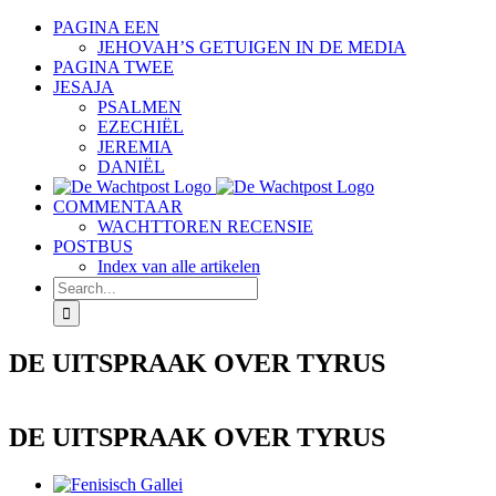
Skip
PAGINA EEN
to
JEHOVAH’S GETUIGEN IN DE MEDIA
content
PAGINA TWEE
JESAJA
PSALMEN
EZECHIËL
JEREMIA
DANIËL
COMMENTAAR
WACHTTOREN RECENSIE
POSTBUS
Index van alle artikelen
Search
for:
DE UITSPRAAK OVER TYRUS
DE UITSPRAAK OVER TYRUS
View