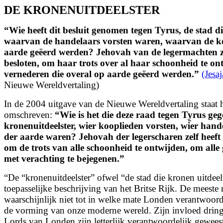
DE KRONENUITDEELSTER
“Wie heeft dit besluit genomen tegen Tyrus,
de stad d
waarvan de handelaars vorsten waren, waarvan de ko
aarde geëerd werden? J
ehovah van de legermachten ze
besloten,
om haar trots over al haar schoonheid te on
vernederen die overal op aarde geëerd werden.”
(Jesa
Nieuwe Wereldvertaling)
In de 2004 uitgave van de Nieuwe Wereldvertaling staat h
omschreven:
“Wie is het die deze raad tegen Ty̱rus geg
kronenuitdeelster, wier kooplieden vorsten, wier hand
der aarde waren? Jehovah der legerscharen zelf heeft
om de trots van alle schoonheid te ontwijden, om alle
met verachting te bejegenen.”
“De “kronenuitdeelster” ofwel “de stad die kronen uitdeelt”
toepasselijke beschrijving van het Britse Rijk. De meeste
waarschijnlijk niet tot in welke mate Londen verantwoord
de vorming van onze moderne wereld. Zijn invloed dring
Lords van Londen zijn letterlijk verantwoordelijk geweest