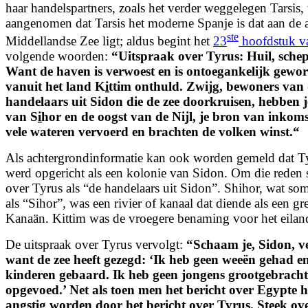
haar handelspartners, zoals het verder weggelegen Tarsis
aangenomen dat Tarsis het moderne Spanje is dat aan de 
ste
Middellandse Zee ligt; aldus begint het
23
hoofdstuk va
volgende woorden:
“
Uitspraak over Tyrus:
Huil, schep
Want de haven is verwoest en is ontoegankelijk gewo
vanuit het land Ki̱ttim onthuld.
Zwijg, bewoners van 
handelaars uit Sidon die de zee doorkruisen, hebben 
van Si̱hor en de oogst van de Nijl,
je bron van inkoms
vele wateren vervoerd en brachten de volken winst.
“
Als achtergrondinformatie kan ook worden gemeld dat Ty
werd opgericht als een kolonie van Sidon. Om die reden
over Tyrus als “de handelaars uit Sidon”. Shihor, wat s
als “Sihor”, was een rivier of kanaal dat diende als een g
Kanaän. Kittim was de vroegere benaming voor het eilan
De uitspraak over Tyrus vervolgt:
“
Schaam je, Sidon, ve
want de zee heeft gezegd:
‘Ik heb geen weeën gehad en
kinderen gebaard.
Ik heb geen jongens grootgebracht
opgevoed.’
Net als toen men het bericht over Egypte 
angstig worden door het bericht over Tyrus.
Steek ove