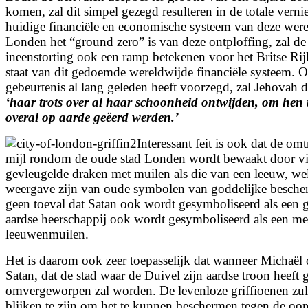
komen, zal dit simpel gezegd resulteren in de totale verni
huidige financiële en economische systeem van deze wer
Londen het “ground zero” is van deze ontploffing, zal 
ineenstorting ook een ramp betekenen voor het Britse Rij
staat van dit gedoemde wereldwijde financiële systeem.
gebeurtenis al lang geleden heeft voorzegd, zal Jehovah 
‘
haar trots over al haar schoonheid ontwijden, om hen 
overal op aarde geëerd werden.’
Interessant feit is ook dat de om
mijl rondom de oude stad Londen wordt bewaakt door vi
gevleugelde draken met muilen als die van een leeuw, w
weergave zijn van oude symbolen van goddelijke bescher
geen toeval dat Satan ook wordt gesymboliseerd als een gr
aardse heerschappij ook wordt gesymboliseerd als een m
leeuwenmuilen.
Het is daarom ook zeer toepasselijk dat wanneer Michaël 
Satan, dat de stad waar de Duivel zijn aardse troon heeft 
omvergeworpen zal worden. De levenloze griffioenen zulle
blijken te zijn om het te kunnen beschermen tegen de oo