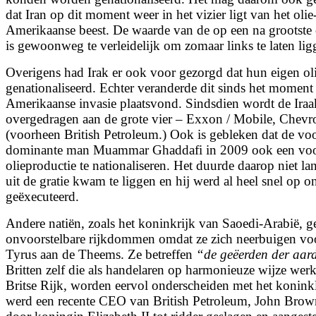
dat Iran op dit moment weer in het vizier ligt van het oli
Amerikaanse beest. De waarde van de op een na grootste o
is gewoonweg te verleidelijk om zomaar links te laten lig
Overigens had Irak er ook voor gezorgd dat hun eigen oli
genationaliseerd. Echter veranderde dit sinds het momen
Amerikaanse invasie plaatsvond. Sindsdien wordt de Iraak
overgedragen aan de grote vier – Exxon / Mobile, Chevr
(voorheen British Petroleum.) Ook is gebleken dat de vo
dominante man Muammar Ghaddafi in 2009 ook een voo
olieproductie te nationaliseren. Het duurde daarop niet l
uit de gratie kwam te liggen en hij werd al heel snel op o
geëxecuteerd.
Andere natiën, zoals het koninkrijk van Saoedi-Arabië, g
onvoorstelbare rijkdommen omdat ze zich neerbuigen vo
Tyrus aan de Theems. Ze betreffen
“de geëerden der aar
Britten zelf die als handelaren op harmonieuze wijze werk
Britse Rijk, worden eervol onderscheiden met het koninkl
werd een recente CEO van British Petroleum, John Brown