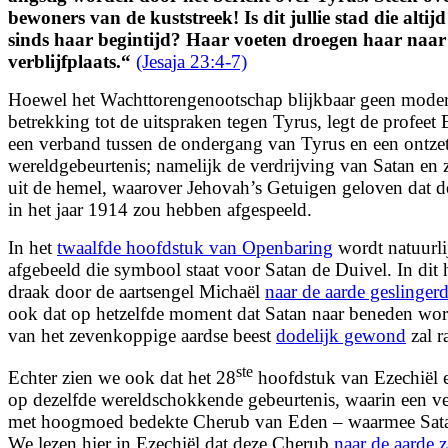
bewoners van de kuststreek!
Is dit jullie stad die alti
sinds haar begintijd?
Haar voeten droegen haar naar 
verblijfplaats.
“
(Jesaja 23:4-7)
Hoewel het Wachttorengenootschap blijkbaar geen moderne
betrekking tot de uitspraken tegen Tyrus, legt de profeet 
een verband tussen de ondergang van Tyrus en een ontzet
wereldgebeurtenis; namelijk de verdrijving van Satan en 
uit de hemel, waarover Jehovah’s Getuigen geloven dat d
in het jaar 1914 zou hebben afgespeeld.
In het
twaalfde hoofdstuk van Openbaring
wordt natuurli
afgebeeld die symbool staat voor Satan de Duivel. In dit
draak door de aartsengel Michaël
naar de aarde geslinger
ook dat op hetzelfde moment dat Satan naar beneden wor
van het zevenkoppige aardse beest
dodelijk gewond
zal r
ste
Echter zien we ook dat het 28
hoofdstuk van Ezechiël e
op dezelfde wereldschokkende gebeurtenis, waarin een ver
met hoogmoed bedekte Cherub van Eden – waarmee Sata
We lezen hier in Ezechiël dat deze Cherub
naar de aarde