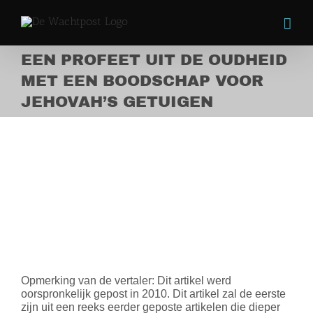
Skip
to
content
EEN PROFEET UIT DE OUDHEID
MET EEN BOODSCHAP VOOR
JEHOVAH’S GETUIGEN
EEN PROFEET UIT DE
OUDHEID MET EEN
BOODSCHAP VOOR
JEHOVAH’S GETUIGEN
View
Larger
Image
Opmerking van de vertaler: Dit artikel werd
oorspronkelijk gepost in 2010. Dit artikel zal de eerste
zijn uit een reeks eerder geposte artikelen die dieper