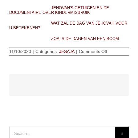
JEHOVAH'S GETUIGEN EN DE
DOCUMENTAIRE OVER KINDERMISBRUIK
WAT ZAL DE DAG VAN JEHOVAH VOOR
U BETEKENEN?
ZOALS DE DAGEN VAN EEN BOOM
on
11/10/2020
|
Categories:
JESAJA
|
Comments Off
EEN
PROFEET
UIT
DE
OUDHEID
MET
EEN
BOODSCHAP
VOOR
JEHOVAH’S
GETUIGEN
Search
for: