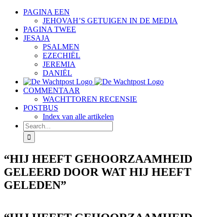
Skip
PAGINA EEN
to
JEHOVAH’S GETUIGEN IN DE MEDIA
content
PAGINA TWEE
JESAJA
PSALMEN
EZECHIËL
JEREMIA
DANIËL
COMMENTAAR
WACHTTOREN RECENSIE
POSTBUS
Index van alle artikelen
Search
for:
“HIJ HEEFT GEHOORZAAMHEID
GELEERD DOOR WAT HIJ HEEFT
GELEDEN”