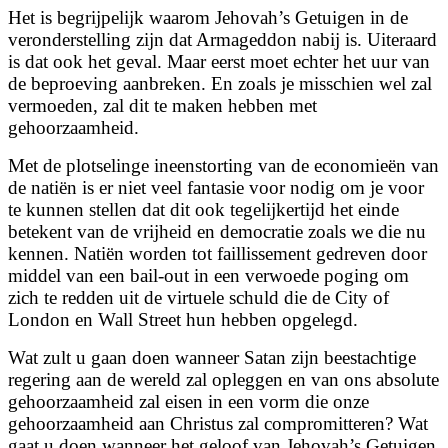
Het is begrijpelijk waarom Jehovah’s Getuigen in de
veronderstelling zijn dat Armageddon nabij is. Uiteraard
is dat ook het geval. Maar eerst moet echter het uur van
de beproeving aanbreken. En zoals je misschien wel zal
vermoeden, zal dit te maken hebben met
gehoorzaamheid.
Met de plotselinge ineenstorting van de economieën van
de natiën is er niet veel fantasie voor nodig om je voor
te kunnen stellen dat dit ook tegelijkertijd het einde
betekent van de vrijheid en democratie zoals we die nu
kennen. Natiën worden tot faillissement gedreven door
middel van een bail-out in een verwoede poging om
zich te redden uit de virtuele schuld die de City of
London en Wall Street hun hebben opgelegd.
Wat zult u gaan doen wanneer Satan zijn beestachtige
regering aan de wereld zal opleggen en van ons absolute
gehoorzaamheid zal eisen in een vorm die onze
gehoorzaamheid aan Christus zal compromitteren? Wat
gaat u doen wanneer het geloof van Jehovah’s Getuigen