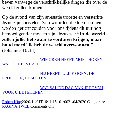
beven vanwege de verschrikkelijke dingen die over de
wereld zullen komen.
Op de avond van zijn arrestatie troostte en versterkte
Jezus zijn apostelen. Zijn woorden die toen aan hen
werden gericht zouden voor ons tijdens dit uur nog
bemoedigender moeten zijn. Jezus zei:
“In de wereld
zullen jullie het zwaar te verduren krijgen, maar
houd moed! Ik heb de wereld overwonnen.”
(Johannes 16:33)
WIE OREN HEEFT, MOET HOREN
WAT DE GEEST ZEGT
HIJ HEEFT JULLIE OGEN, DE
PROFETEN, GESLOTEN
WAT ZAL DE DAG VAN JEHOVAH
VOOR U BETEKENEN?
Robert King
2020-11-01T16:11:15+01:00
21/04/2020
|
Categories:
on
PAGINA TWEE
|
Comments Off
“HIJ