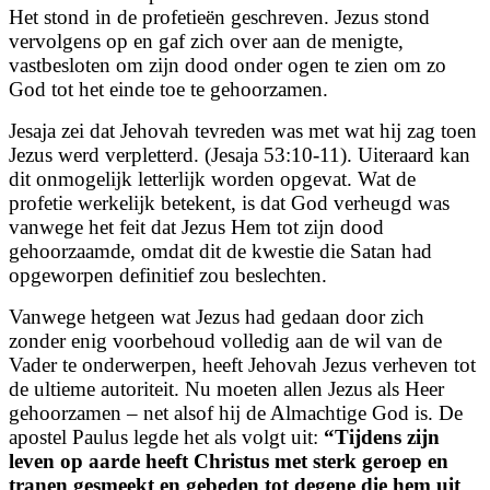
Het stond in de profetieën geschreven. Jezus stond
vervolgens op en gaf zich over aan de menigte,
vastbesloten om zijn dood onder ogen te zien om zo
God tot het einde toe te gehoorzamen.
Jesaja zei dat Jehovah tevreden was met wat hij zag toen
Jezus werd verpletterd. (Jesaja 53:10-11). Uiteraard kan
dit onmogelijk letterlijk worden opgevat. Wat de
profetie werkelijk betekent, is dat God verheugd was
vanwege het feit dat Jezus Hem tot zijn dood
gehoorzaamde, omdat dit de kwestie die Satan had
opgeworpen definitief zou beslechten.
Vanwege hetgeen wat Jezus had gedaan door zich
zonder enig voorbehoud volledig aan de wil van de
Vader te onderwerpen, heeft Jehovah Jezus verheven tot
de ultieme autoriteit. Nu moeten allen Jezus als Heer
gehoorzamen – net alsof hij de Almachtige God is. De
apostel Paulus legde het als volgt uit:
“Tijdens zijn
leven op aarde heeft Christus met sterk geroep en
tranen gesmeekt en gebeden tot degene die hem uit