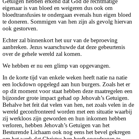
Getuigen hebben erkend dat God de rechtmatige
eigenaar is van bloed en weigeren dus ook om
bloedtransfusies te ondergaan evenals hun eigen bloed
te doneren. Sommigen van hen zijn als gevolg hiervan
ook gestorven.
Echter zal binnenkort het uur van de beproeving
aanbreken. Jezus waarschuwde dat deze gebeurtenis
over de gehele wereld zal komen.
We hebben er nu een glimp van opgevangen.
In de korte tijd van enkele weken heeft natie na natie
een lockdown opgelegd aan hun burgers. Zoals het er
op dit moment voor staat hebben deze maatregelen een
bijzonder grote impact gehad op Jehovah’s Getuigen.
Behalve het feit dat velen van hen, net zoals velen in de
wereld geconfronteerd worden met een situatie waarbij
zij werkloos zijn geworden en hun inkomen hebben
verloren, hebben Jehovah’s Getuigen van het
Besturende Lichaam ook nog eens het bevel gekregen
om het werk dat Christus hen heeft opgedragen te